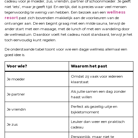
cadeau voor je moeder, zus, vriendin, partner of schoonmoeder. Je geeft
niet ‘iets’, maar je geeft tijd. En eerlijk, dat is precies waar veel mensen
tegenwoordig te weinig van hebben. Een bezoek aan een
wellness
resort
past zich bovendien makkelijk aan de voorkeuren van de
ontvanger aan. De een begint graag met een milde sauna, terwijl de
ander start met een massage, met de lunch of met een wandeling door
de wellnesstuin. Daardoor voelt het cadeau nooit standaard, terwijl je het
toch eenvoudig kunt regelen.
De onderstaande tabel toont voor wie een dagje wellness allemaal een
goed idee is.
Voor wie?
Waarom het past
Omdat zij vaak voor iedereen
Je moeder
klaarstaat
Als jullie samen een dag zonder
Je partner
haast willen
Perfect als gezellig uitje en
Je vriendin
bijkletsmoment
Leuker dan weer een praktisch
Je zus
cadeau
Persoonlijk, maar niet te