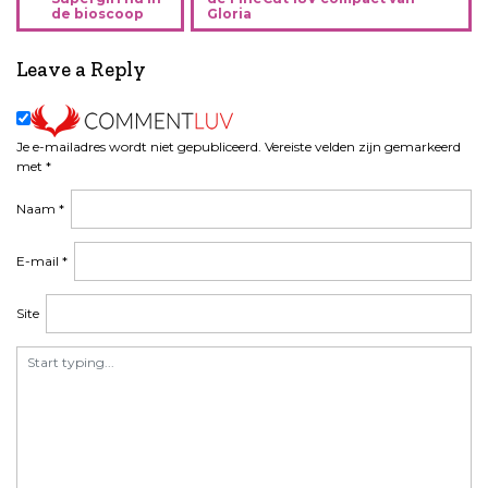
e
de bioscoop
Gloria
r
i
Leave a Reply
c
h
t
n
Je e-mailadres wordt niet gepubliceerd.
Vereiste velden zijn gemarkeerd
a
met
*
v
Naam
*
i
g
a
E-mail
*
t
i
Site
e