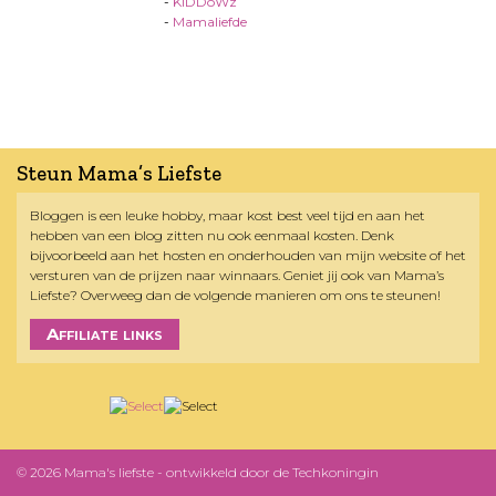
-
KiDDoWz
-
Mamaliefde
Steun Mama’s Liefste
Bloggen is een leuke hobby, maar kost best veel tijd en aan het
hebben van een blog zitten nu ook eenmaal kosten. Denk
bijvoorbeeld aan het hosten en onderhouden van mijn website of het
versturen van de prijzen naar winnaars. Geniet jij ook van Mama’s
Liefste? Overweeg dan de volgende manieren om ons te steunen!
Affiliate links
© 2026 Mama's liefste - ontwikkeld door
de Techkoningin