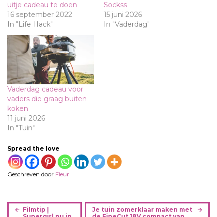
uitje cadeau te doen
Sockss
16 september 2022
15 juni 2026
In "Life Hack"
In "Vaderdag"
Vaderdag cadeau voor
vaders die graag buiten
koken
11 juni 2026
In "Tuin"
Spread the love
Geschreven door
Fleur
B
Filmtip |
Je tuin zomerklaar maken met
Supergirl nu in
de FineCut 18V compact van