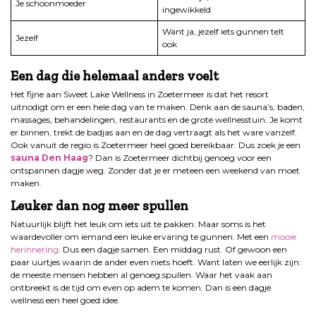
Je schoonmoeder
ingewikkeld
Want ja, jezelf iets gunnen telt
Jezelf
ook
Een dag die helemaal anders voelt
Het fijne aan Sweet Lake Wellness in Zoetermeer is dat het resort
uitnodigt om er een hele dag van te maken. Denk aan de sauna’s, baden,
massages, behandelingen, restaurants en de grote wellnesstuin. Je komt
er binnen, trekt de badjas aan en de dag vertraagt als het ware vanzelf.
Ook vanuit de regio is Zoetermeer heel goed bereikbaar. Dus zoek je een
sauna Den Haag
? Dan is Zoetermeer dichtbij genoeg voor een
ontspannen dagje weg. Zonder dat je er meteen een weekend van moet
maken.
Leuker dan nog meer spullen
Natuurlijk blijft het leuk om iets uit te pakken. Maar soms is het
waardevoller om iemand een leuke ervaring te gunnen. Met een
mooie
herinnering
. Dus een dagje samen. Een middag rust. Of gewoon een
paar uurtjes waarin de ander even niets hoeft. Want laten we eerlijk zijn:
de meeste mensen hebben al genoeg spullen. Waar het vaak aan
ontbreekt is de tijd om even op adem te komen. Dan is een dagje
wellness een heel goed idee.