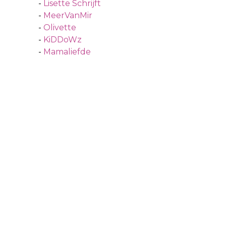
-
Lisette Schrijft
-
MeerVanMir
-
Olivette
-
KiDDoWz
-
Mamaliefde