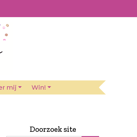
r mij
Win!
Doorzoek site