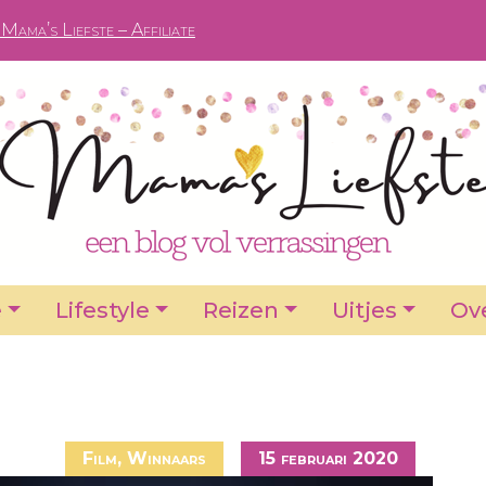
Mama’s Liefste – Affiliate
e
Lifestyle
Reizen
Uitjes
Ove
Film
,
Winnaars
15 februari 2020