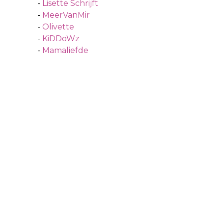
-
Lisette Schrijft
-
MeerVanMir
-
Olivette
-
KiDDoWz
-
Mamaliefde