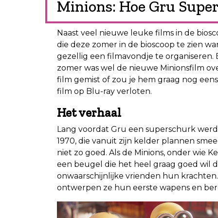
Minions: Hoe Gru Supe
Naast veel nieuwe leuke films in de bios
die deze zomer in de bioscoop te zien wa
gezellig een filmavondje te organisere
zomer was wel de nieuwe Minionsfilm ov
film gemist of zou je hem graag nog eens 
film op Blu-ray verloten.
Het verhaal
Lang voordat Gru een superschurk werd, is
1970, die vanuit zijn kelder plannen sme
niet zo goed. Als de Minions, onder wie K
een beugel die het heel graag goed wil 
onwaarschijnlijke vrienden hun krachte
ontwerpen ze hun eerste wapens en berei