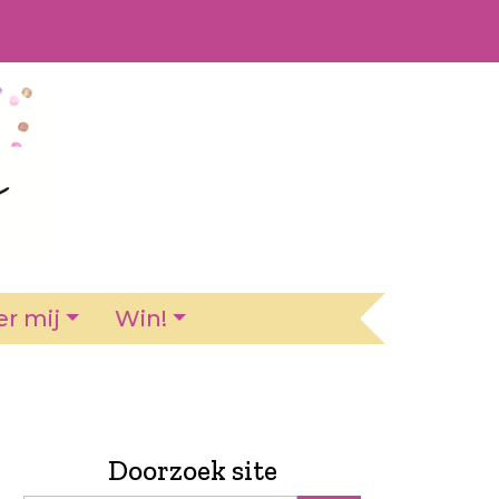
r mij
Win!
Doorzoek site