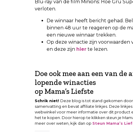
Blu-ray van de film Minions: Hoe Gru Su
verloten.
De winnaar heeft bericht gehad. Bel
binnen 48 uur te reageren op de mail
een nieuwe winnaar trekken.
Op deze winactie zijn voorwaarden 
en deze zijn
hier
te lezen.
.
Doe ook mee aan een van de 
lopende winacties
op Mama’s Liefste
Schrik niet!
Deze blog is tot stand gekomen door
samenvatting en bevat affiliate linkjes. Deze linkje
webwinkel voor meer informatie over dit product 
het te kopen. Door hierop te klikken steun je Mama’s
meer over weten, kijk dan op
Steun Mama’s Liefs