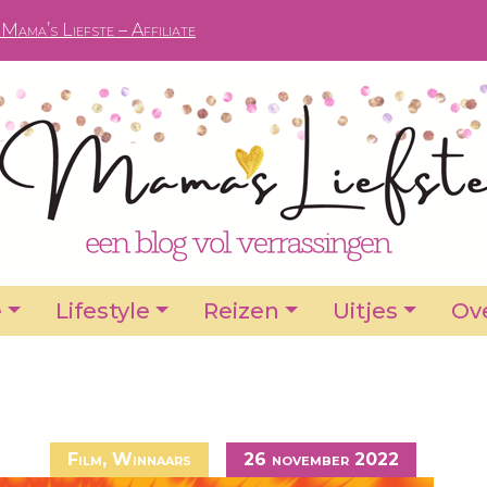
Mama’s Liefste – Affiliate
e
Lifestyle
Reizen
Uitjes
Ove
Film
,
Winnaars
26 november 2022