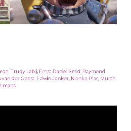
zman
,
Trudy Labij
,
Ernst Daniël Smid
,
Raymond
 van der Geest
,
Edwin Jonker
,
Nienke Plas
,
Murth
elmans