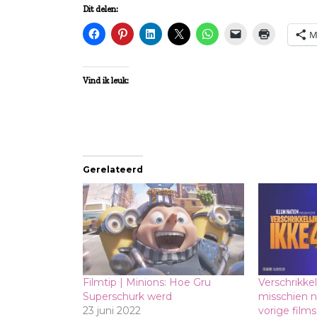
Dit delen:
M
Vind ik leuk:
Gerelateerd
Filmtip | Minions: Hoe Gru
Verschrikkel
Superschurk werd
misschien n
23 juni 2022
vorige films