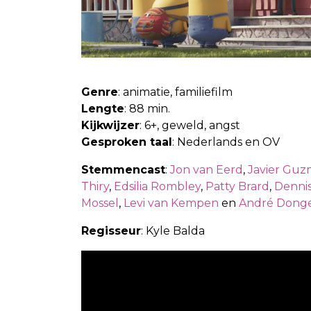
.
Genre
: animatie, familiefilm
Lengte
: 88 min.
Kijkwijzer
: 6+, geweld, angst
Gesproken taal
: Nederlands en OV
Stemmencast
:
Jon van Eerd
,
Javier Gu
Thiry
,
Edsilia Rombley
,
Patty Brard
,
Dennis
Mossel
,
Levi van Kempen
en
André Dong
Regisseur
: Kyle Balda