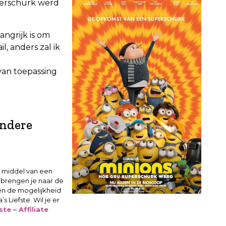
perschurk werd
angrijk is om
, anders zal ik
van toepassing
andere
 middel van een
s brengen je naar de
en de mogelijkheid
 Liefste. Wil je er
te – Affiliate