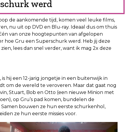
rschurk werd
coop de aankomende tijd, komen veel leuke films,
ren, nu uit op DVD en Blu-ray. Ideaal dus om thuis
n. Eén van onze hoogtepunten van afgelopen
er hoe Gru een Superschurk werd. Heb jij deze
zien, lees dan snel verder, want ik mag 2x deze
 hij een 12-jarig jongetje in een buitenwijk in
edt om de wereld te veroveren. Maar dat gaat nog
evin, Stuart, Bob en Otto (een nieuwe Minion met
doen), op Gru’s pad komen, bundelen de
n. Samen bouwen ze hun eerste schurkenhol,
den ze hun eerste missies voor.