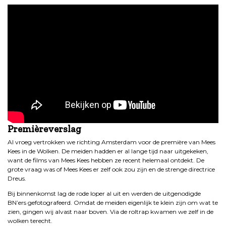
Premièreverslag
Al vroeg vertrokken we richting Amsterdam voor de première van Mees
Kees in de Wolken. De meiden hadden er al lange tijd naar uitgekeken,
want de films van Mees Kees hebben ze recent helemaal ontdekt. De
grote vraag was of Mees Kees er zelf ook zou zijn en de strenge directrice
Dreus.
Bij binnenkomst lag de rode loper al uit en werden de uitgenodigde
BN’ers gefotografeerd. Omdat de meiden eigenlijk te klein zijn om wat te
zien, gingen wij alvast naar boven. Via de roltrap kwamen we zelf in de
wolken terecht.