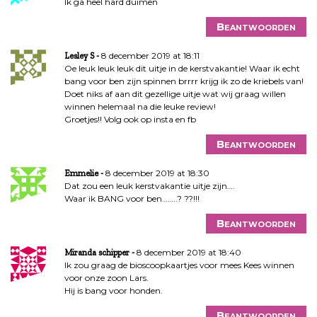
Ik ga heel hard duimen
Beantwoorden
8 december 2019 at 18:11
Lesley S
Oe leuk leuk leuk dit uitje in de kerstvakantie! Waar ik echt
bang voor ben zijn spinnen brrrr krijg ik zo de kriebels van!
Doet niks af aan dit gezellige uitje wat wij graag willen
winnen helemaal na die leuke review!
Groetjes!! Volg ook op insta en fb
Beantwoorden
8 december 2019 at 18:30
Emmelie
Dat zou een leuk kerstvakantie uitje zijn….
Waar ik BANG voor ben……..? ??!!!
Beantwoorden
8 december 2019 at 18:40
Miranda schipper
Ik zou graag de bioscoopkaartjes voor mees Kees winnen
voor onze zoon Lars.
Hij is bang voor honden.
Beantwoorden