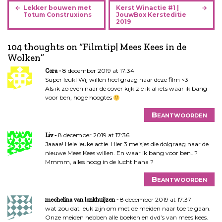
B
Lekker bouwen met
Kerst Winactie #1 |
e
Totum Construxions
JouwBox Kersteditie
2019
r
i
104 thoughts on “
Filmtip| Mees Kees in de
c
Wolken
”
h
t
8 december 2019 at 17:34
Cora
n
Super leuk! Wij willen heel graag naar deze film <3
Als ik zo even naar de cover kijk zie ik al iets waar ik bang
a
voor ben, hoge hoogtes
v
i
Beantwoorden
g
a
8 december 2019 at 17:36
Liv
Jaaaa! Hele leuke actie. Hier 3 meisjes die dolgraag naar de
t
nieuwe Mees Kees willen. En waar ik bang voor ben…?
i
Mmmm, alles hoog in de lucht haha ?
e
Beantwoorden
8 december 2019 at 17:37
mechelina van lonkhuijzen
wat zou dat leuk zijn om met de meiden naar toe te gaan.
Onze meiden hebben alle boeken en dvd’s van mees kees.