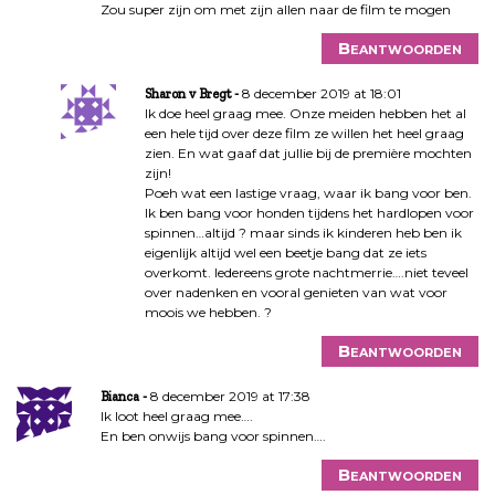
Zou super zijn om met zijn allen naar de film te mogen
Beantwoorden
8 december 2019 at 18:01
Sharon v Bregt
Ik doe heel graag mee. Onze meiden hebben het al
een hele tijd over deze film ze willen het heel graag
zien. En wat gaaf dat jullie bij de première mochten
zijn!
Poeh wat een lastige vraag, waar ik bang voor ben.
Ik ben bang voor honden tijdens het hardlopen voor
spinnen…altijd ? maar sinds ik kinderen heb ben ik
eigenlijk altijd wel een beetje bang dat ze iets
overkomt. Iedereens grote nachtmerrie….niet teveel
over nadenken en vooral genieten van wat voor
moois we hebben. ?
Beantwoorden
8 december 2019 at 17:38
Bianca
Ik loot heel graag mee….
En ben onwijs bang voor spinnen….
Beantwoorden