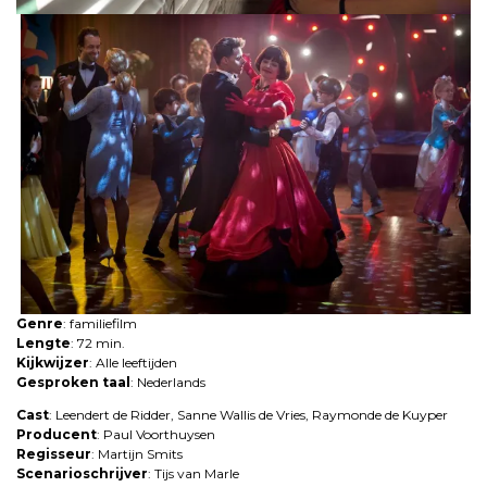
Genre
: familiefilm
Lengte
: 72 min.
Kijkwijzer
: Alle leeftijden
Gesproken taal
: Nederlands
Cast
: Leendert de Ridder, Sanne Wallis de Vries, Raymonde de Kuyper
Producent
: Paul Voorthuysen
Regisseur
: Martijn Smits
Scenarioschrijver
: Tijs van Marle