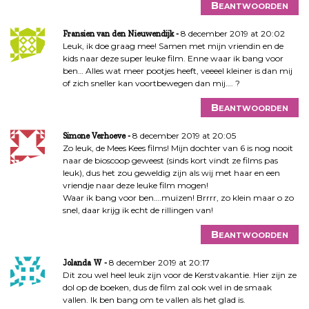
Beantwoorden
8 december 2019 at 20:02
Fransien van den Nieuwendijk
Leuk, ik doe graag mee! Samen met mijn vriendin en de
kids naar deze super leuke film. Enne waar ik bang voor
ben… Alles wat meer pootjes heeft, veeeel kleiner is dan mij
of zich sneller kan voortbewegen dan mij…. ?
Beantwoorden
8 december 2019 at 20:05
Simone Verhoeve
Zo leuk, de Mees Kees films! Mijn dochter van 6 is nog nooit
naar de bioscoop geweest (sinds kort vindt ze films pas
leuk), dus het zou geweldig zijn als wij met haar en een
vriendje naar deze leuke film mogen!
Waar ik bang voor ben….muizen! Brrrr, zo klein maar o zo
snel, daar krijg ik echt de rillingen van!
Beantwoorden
8 december 2019 at 20:17
Jolanda W
Dit zou wel heel leuk zijn voor de Kerstvakantie. Hier zijn ze
dol op de boeken, dus de film zal ook wel in de smaak
vallen. Ik ben bang om te vallen als het glad is.