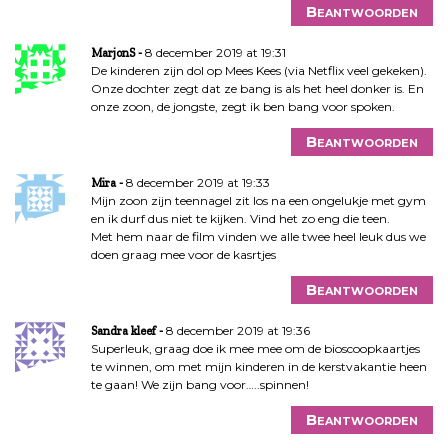
Beantwoorden
8 december 2019 at 19:31
MarjonS
De kinderen zijn dol op Mees Kees (via Netflix veel gekeken).
Onze dochter zegt dat ze bang is als het heel donker is. En
onze zoon, de jongste, zegt ik ben bang voor spoken.
Beantwoorden
8 december 2019 at 19:33
Mira
Mijn zoon zijn teennagel zit los na een ongelukje met gym
en ik durf dus niet te kijken. Vind het zo eng die teen.
Met hem naar de film vinden we alle twee heel leuk dus we
doen graag mee voor de kasrtjes
Beantwoorden
8 december 2019 at 19:36
Sandra kleef
Superleuk, graag doe ik mee mee om de bioscoopkaartjes
te winnen, om met mijn kinderen in de kerstvakantie heen
te gaan! We zijn bang voor…..spinnen!
Beantwoorden