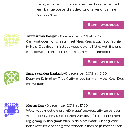
bang voor ben, toch ook alles met hoogte, ben echt
een bange poeperd als de grond te ver onder me
vandaan is…
Beantwoorden
8 december 2019 at 17:49
Jennifer van Dongen
Oeh wat doen wij graag mee! Mees Kees is top favoriet hier
in huis. Dus deze film staat hoog op ons lijstje. Het lijkt ons
echt geweldig om hierheen te gaan met de kinderen!!
Beantwoorden
8 december 2019 at 17:50
Bianca van den Heijkant
Daan en Stijn (9 en 7 jaar) zijn groot fan van Mees Kees! Dus
erg welkom!
Beantwoorden
8 december 2019 at 17:50
Marcia Kan
Wow, wat moet die première gaaf geweest zijn zo te lezen!
Wij hebben voorstukjes gezien van deze film, zouden hem
erg graag willen gaan zien in de bios! Waar ik bang voor
ben? Voor loslopende grote honden! Sinds mijn moeder een