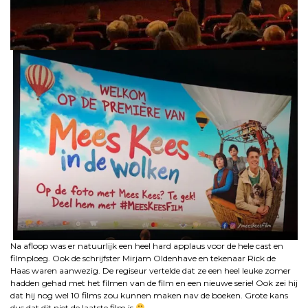
Na afloop was er natuurlijk een heel hard applaus voor de hele cast en
filmploeg. Ook de schrijfster Mirjam Oldenhave en tekenaar Rick de
Haas waren aanwezig. De regiseur vertelde dat ze een heel leuke zomer
hadden gehad met het filmen van de film en een nieuwe serie! Ook zei hij
dat hij nog wel 10 films zou kunnen maken nav de boeken. Grote kans
dus dat dit niet de laatste film is