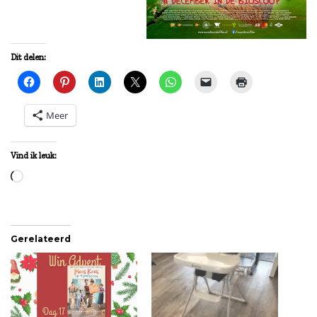
Dit delen:
Meer
Vind ik leuk:
Aan
het
laden...
Gerelateerd