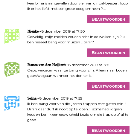
keer bijna is aangevallen door vier van dir bakbeesten, loop
ik er het liefst met een grote boog omheen ?….
Beantwoorden
8 december 2019 at 17:50
Nienke
Geweldig..mijn meiden zouden echt in de wolken zijn!?Ik
ben heeeeel bang voor muizen …brrrr?
Beantwoorden
8 december 2019 at 17:51
Bianca van den Heijkant
Oeps, vergeten waar ze bang voor zijn: Alleen naar boven
gaan/wc gaan wanneer het donker is.
Beantwoorden
8 december 2019 at 17:55
Selina
Ik ben bang voor van die ijzeren trappen met gaten erin!!!
Brrrrr daar durf ik nooit op te lopen.:.. soms heb ik geen
keus en ben ik een eeuwigheid bezig om die trap op of af te
gaan.
Beantwoorden