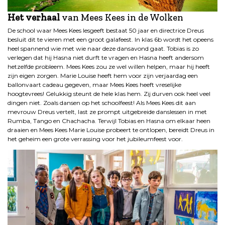
Het verhaal
van Mees Kees in de Wolken
De school waar Mees Kees lesgeeft bestaat 50 jaar en directrice Dreus
besluit dit te vieren met een groot galafeest. In klas 6b wordt het opeens
heel spannend wie met wie naar deze dansavond gaat. Tobias is zo
verlegen dat hij Hasna niet durft te vragen en Hasna heeft andersom
hetzelfde probleem. Mees Kees zou ze wel willen helpen, maar hij heeft
zijn eigen zorgen. Marie Louise heeft hem voor zijn verjaardag een
ballonvaart cadeau gegeven, maar Mees Kees heeft vreselijke
hoogtevrees! Gelukkig steunt de hele klas hem. Zij durven ook heel veel
dingen niet. Zoals dansen op het schoolfeest! Als Mees Kees dit aan
mevrouw Dreus vertelt, last ze prompt uitgebreide danslessen in met
Rumba, Tango en Chachacha. Terwijl Tobias en Hasna om elkaar heen
draaien en Mees Kees Marie Louise probeert te ontlopen, bereidt Dreus in
het geheim een grote verrassing voor het jubileumfeest voor.