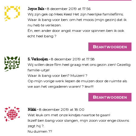
8 december 2019 at 17:56
Joyce Bals
Wij zijn gek op Mees Kees! Het zijn heerlijke familiefilms.
Waar ik bang voor ben: om het moois (mijn gezin) dat ik
nu heb te verliezen.
Én, een ander door angst maar voor spinnen ben ik ook
echt heel bang ?
Beantwoorden
8 december 2019 at 17:58
S. Verkooijen
Wij willen deze film heel graag met ons gezin zien! Gezellig
familie-uitje!
Waar ik bang voor ben? Muizen! ?
Op mijn vorige werk liepen de muizen door de ruimte als
we aan het vergaderen waren! ? Iew!!!
Beantwoorden
8 december 2019 at 18:00
Nikki
Wat leuk om met onze kindjes naartoe te gaan!
Ikzelf ben bang voor slangen, mijn zoon voor enge clowns
zegt hij ?.
Nu duimen ??