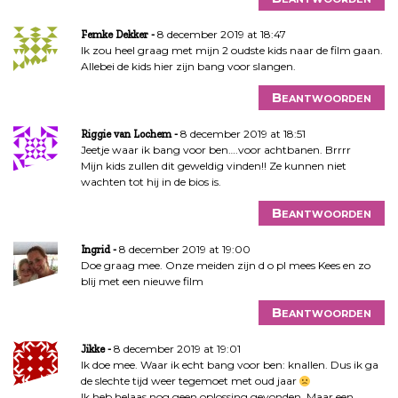
8 december 2019 at 18:47
Femke Dekker
Ik zou heel graag met mijn 2 oudste kids naar de film gaan.
Allebei de kids hier zijn bang voor slangen.
Beantwoorden
8 december 2019 at 18:51
Riggie van Lochem
Jeetje waar ik bang voor ben….voor achtbanen. Brrrr
Mijn kids zullen dit geweldig vinden!! Ze kunnen niet
wachten tot hij in de bios is.
Beantwoorden
8 december 2019 at 19:00
Ingrid
Doe graag mee. Onze meiden zijn d o pl mees Kees en zo
blij met een nieuwe film
Beantwoorden
8 december 2019 at 19:01
Jikke
Ik doe mee. Waar ik echt bang voor ben: knallen. Dus ik ga
de slechte tijd weer tegemoet met oud jaar
Ik heb helaas nog geen oplossing gevonden. Maar een