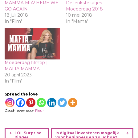
MAMMA MIA! HERE WE
De leukste uitjes
GO AGAIN
Moederdag 2018
18 juli 2018
10 mei 2018
In "Film"
In "Mama"
Moederdag filmtip |
MAFIA MAMMA
20 april 2023
In "Film"
Spread the love
Geschreven door
Fleur
B
LOL Surprise
Is digitaal investeren mogelijk
e
Bigger
voor beginners en zo ja: hoe?