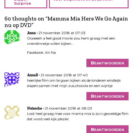
Surprise
r
i
60 thoughts on “
Mamma Mia Here We Go Again
c
nu op DVD
”
h
t
21 november 2018 at 07:03
Anna
n
Oooeeeh a feel good movie zou hem graag met een
vriendinnetje willen kijken…
a
v
Facebook: An Na
i
Beantwoorden
g
a
21 november 2018 at 07:40
AnnaB
t
heerlijke film om te gaan kijken als de kinderen eindleijk
i
slapen,samen met mijn zus,chocola en een wijntje
e
Beantwoorden
21 november 2018 at 08:03
Natascha
Loot heel graag mee voor mama mia is zo.n geweldige film
dat word veel kijk plezier.
Beantwoorden