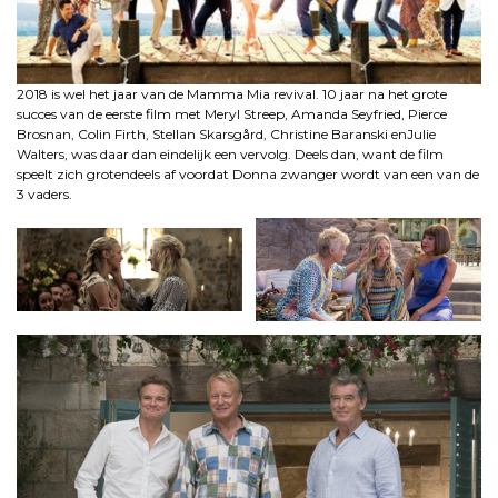
2018 is wel het jaar van de Mamma Mia revival. 10 jaar na het grote
succes van de eerste film met Meryl Streep, Amanda Seyfried, Pierce
Brosnan, Colin Firth, Stellan Skarsgård, Christine Baranski enJulie
Walters, was daar dan eindelijk een vervolg. Deels dan, want de film
speelt zich grotendeels af voordat Donna zwanger wordt van een van de
3 vaders.