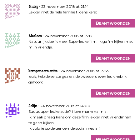
23 november 2018 at 21:14
Nicky
Lekker met de hele familie tijdens kerst
Beantwoorden
24 november 2018 at 13:13
Marloes
Natuurlijk doe ik mee! Superleuke film. Ik ga ‘m kijken met
mijn vriendje.
Beantwoorden
24 november 2018 at 13:53
kempenaers anita
leuk, heb de eerste gezien, de tweede is even leuk heb ik
gehoord
Beantwoorden
24 november 2018 at 14:00
Jolijn
Suuuuuper leuke actie? i love mamma mia!
Ik maak graag kans om deze film lekker met vriendinnen
te gaan kijken.
Ik volg je op de genoemde social media (:
Beantwoorden