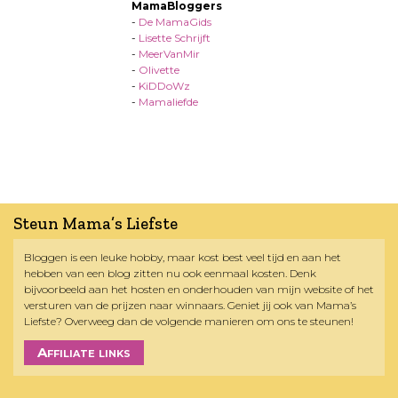
MamaBloggers
-
De MamaGids
-
Lisette Schrijft
-
MeerVanMir
-
Olivette
-
KiDDoWz
-
Mamaliefde
Steun Mama’s Liefste
Bloggen is een leuke hobby, maar kost best veel tijd en aan het
hebben van een blog zitten nu ook eenmaal kosten. Denk
bijvoorbeeld aan het hosten en onderhouden van mijn website of het
versturen van de prijzen naar winnaars. Geniet jij ook van Mama’s
Liefste? Overweeg dan de volgende manieren om ons te steunen!
Affiliate links