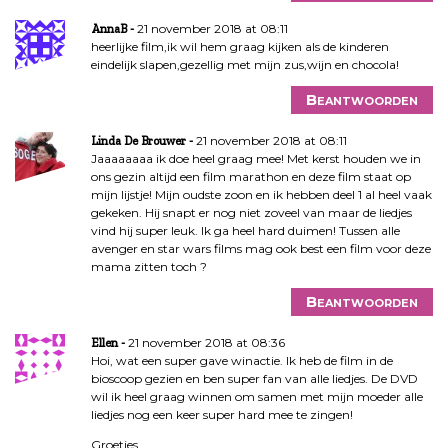
21 november 2018 at 08:11
AnnaB
heerlijke film,ik wil hem graag kijken als de kinderen
eindelijk slapen,gezellig met mijn zus,wijn en chocola!
Beantwoorden
21 november 2018 at 08:11
Linda De Brouwer
Jaaaaaaaa ik doe heel graag mee! Met kerst houden we in
ons gezin altijd een film marathon en deze film staat op
mijn lijstje! Mijn oudste zoon en ik hebben deel 1 al heel vaak
gekeken. Hij snapt er nog niet zoveel van maar de liedjes
vind hij super leuk. Ik ga heel hard duimen! Tussen alle
avenger en star wars films mag ook best een film voor deze
mama zitten toch ?
Beantwoorden
21 november 2018 at 08:36
Ellen
Hoi, wat een super gave winactie. Ik heb de film in de
bioscoop gezien en ben super fan van alle liedjes. De DVD
wil ik heel graag winnen om samen met mijn moeder alle
liedjes nog een keer super hard mee te zingen!
Groetjes,