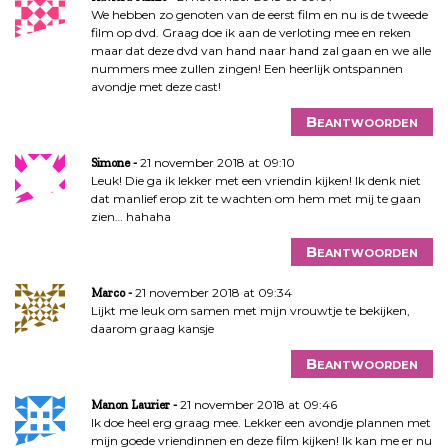
We hebben zo genoten van de eerst film en nu is de tweede
film op dvd. Graag doe ik aan de verloting mee en reken
maar dat deze dvd van hand naar hand zal gaan en we alle
nummers mee zullen zingen! Een heerlijk ontspannen
avondje met deze cast!
Beantwoorden
21 november 2018 at 09:10
Simone
Leuk! Die ga ik lekker met een vriendin kijken! Ik denk niet
dat manlief erop zit te wachten om hem met mij te gaan
zien… hahaha
Beantwoorden
21 november 2018 at 09:34
Marco
Lijkt me leuk om samen met mijn vrouwtje te bekijken,
daarom graag kansje
Beantwoorden
21 november 2018 at 09:46
Manon Laurier
Ik doe heel erg graag mee. Lekker een avondje plannen met
mijn goede vriendinnen en deze film kijken! Ik kan me er nu