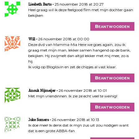
25 november 2018 at 20:27
Liesbeth Barto
Heel graag wil ik deze feelgood film met mijn dochter gaan
bekijken
Beantwoorden
26 november 2018 at 00:00
Will
Deze dvd van Mamma-Mia Here we goes again, zou ik
graag met mijn man, lekker samen hangend op de bank,
bekijken. Hij zwijmelt dan altijd lekker met mij mee, zo is
hij.
Ik volg op Bloglovin en zet de chipjes al vast klaar.
Beantwoorden
26 november 2018 at 10:01
Anouk Nijmeijer
Met mijn vriendinnen. Ik zie ze echt veel te weinig!
Beantwoorden
26 november 2018 at 10:13
Joke Somers
Ik doe mee! Ik denk dat ik mijn zus uit zou nodigen want
dat is een grote ABBA-fan.