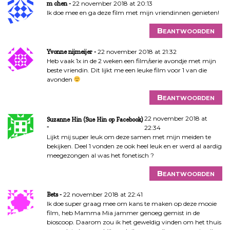
22 november 2018 at 20:13
m chen
Ik doe mee en ga deze film met mijn vriendinnen genieten!
Beantwoorden
22 november 2018 at 21:32
Yvonne nijmeijer
Heb vaak 1x in de 2 weken een film/serie avondje met mijn
beste vriendin. Dit lijkt me een leuke film voor 1 van die
avonden
Beantwoorden
22 november 2018 at
Suzanne Hin (Sue Hin op Facebook)
22:34
Lijkt mij super leuk om deze samen met mijn meiden te
bekijken. Deel 1 vonden ze ook heel leuk en er werd al aardig
meegezongen al was het fonetisch ?
Beantwoorden
22 november 2018 at 22:41
Bets
Ik doe super graag mee om kans te maken op deze mooie
film, heb Mamma Mia jammer genoeg gemist in de
bioscoop. Daarom zou ik het geweldig vinden om het thuis