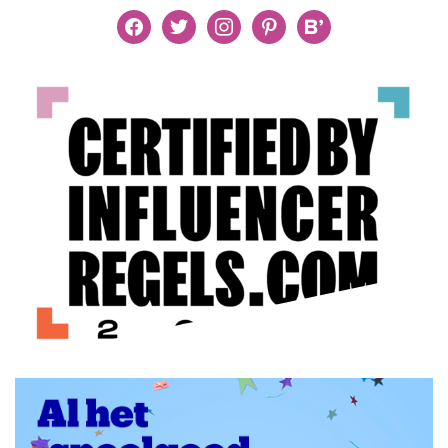
facebook
twitter
instagram
pinterest
bloglovin