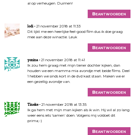
al op verheugen. Duimen!
Beantwoorden
21 november 2018 at 11:33
lodi
Dit lijkt me een heerlijke feel-good film dus ik doe graag
mee aan deze winactie. Leuk
Beantwoorden
21 november 2018 at 11:41
yonina
Ik zou hem graag met mijn tiener dochter kijken, dan
houden we een mamma mia avondje met beide films. Deel
1 hebben we sinds kort in de dvd kast staan. Maken we er
een gezellig avondje van.
Beantwoorden
21 november 2018 at 13:35
Tineke
Ik ga hem met mijn man kijken als ik win. Hij wil al zo lang
weer eens iets ‘samen’ doen. Volgens mij voldoet dit
prima;-)
Beantwoorden