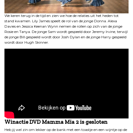
We keren terug in de tijd en zien we hoe de relaties uit het heden tot
stand kwamen. Lily James speelt de rol van de jonge Donna. Alexa
Davies en Jessica Keenan Wynn nemen de rollen op zich van de jonge
Rosie en Tanya. De jonge Sam wordt gespeeld door Jeremy Irvine, terwijl
de jonge Bill gespeeld wordt door Josh Dylan en de jonge Harry gespeeld
wordt door Hugh Skinner.
Winactie DVD Mamma Mia 2 is gesloten
Heb jij wel zin om lekker op de bank met een toastje en een wijntje op de