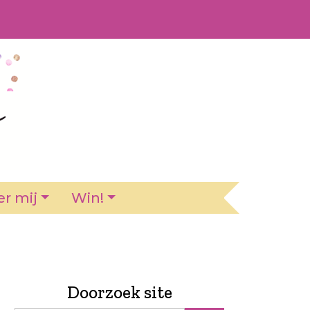
r mij
Win!
Doorzoek site