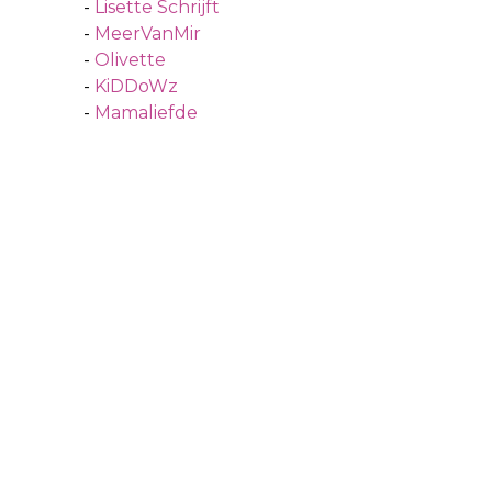
-
Lisette Schrijft
-
MeerVanMir
-
Olivette
-
KiDDoWz
-
Mamaliefde