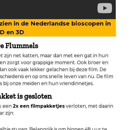
e zien in de Nederlandse bioscopen in
D en 3D
De Flummels
et zijn net katten, maar dan met een gat in hun
geven zorgt voor grappige moment. Ook broer en
dan ook vaak lekker gelachen bij deze film. De
eschiedenis en op ons snelle leven van nu. De film
ces bij onze meiden en hun vriendinnetjes.
kket is gesloten
k
een
2x een filmpakketjes
verloten, met daarin
r zijn:
iltje sturen. Belangrijk is om binnen 48 uur te