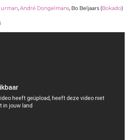
huurman
,
André Dongelmans
, Bo Beljaars (
Bokado
)
i