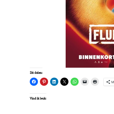
Dit delen:
M
Vind ik leuk: