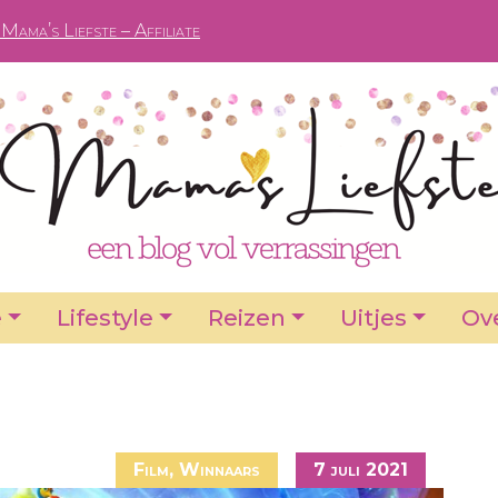
Mama’s Liefste – Affiliate
e
Lifestyle
Reizen
Uitjes
Ove
Film
,
Winnaars
7 juli 2021