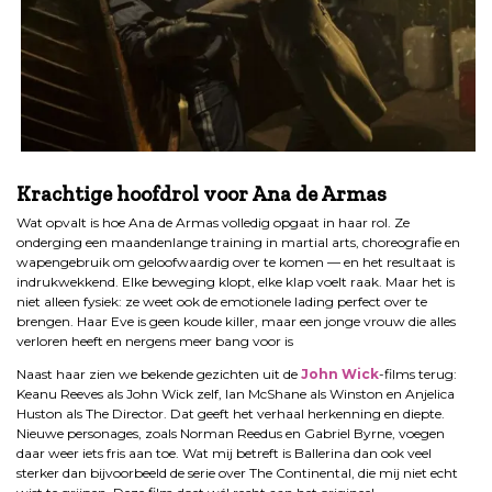
.
Krachtige hoofdrol voor Ana de Armas
Wat opvalt is hoe Ana de Armas volledig opgaat in haar rol. Ze
onderging een maandenlange training in martial arts, choreografie en
wapengebruik om geloofwaardig over te komen — en het resultaat is
indrukwekkend. Elke beweging klopt, elke klap voelt raak. Maar het is
niet alleen fysiek: ze weet ook de emotionele lading perfect over te
brengen. Haar Eve is geen koude killer, maar een jonge vrouw die alles
verloren heeft en nergens meer bang voor is
Naast haar zien we bekende gezichten uit de
John Wick
-films terug:
Keanu Reeves als John Wick zelf, Ian McShane als Winston en Anjelica
Huston als The Director. Dat geeft het verhaal herkenning en diepte.
Nieuwe personages, zoals Norman Reedus en Gabriel Byrne, voegen
daar weer iets fris aan toe. Wat mij betreft is Ballerina dan ook veel
sterker dan bijvoorbeeld de serie over The Continental, die mij niet echt