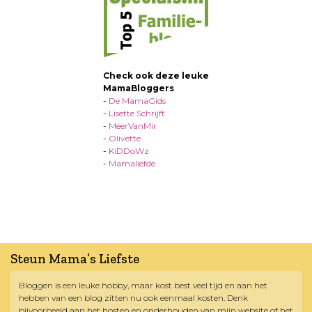
Check ook deze leuke
MamaBloggers
-
De MamaGids
-
Lisette Schrijft
-
MeerVanMir
-
Olivette
-
KiDDoWz
-
Mamaliefde
Steun Mama’s Liefste
Bloggen is een leuke hobby, maar kost best veel tijd en aan het
hebben van een blog zitten nu ook eenmaal kosten. Denk
bijvoorbeeld aan het hosten en onderhouden van mijn website of het