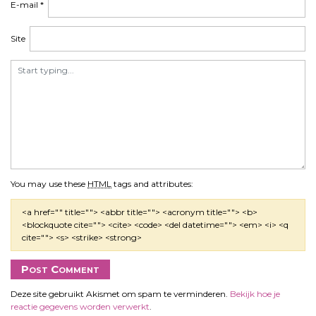
E-mail
*
e
Site
You may use these
HTML
tags and attributes:
<a href="" title=""> <abbr title=""> <acronym title=""> <b>
<blockquote cite=""> <cite> <code> <del datetime=""> <em> <i> <q
cite=""> <s> <strike> <strong>
Deze site gebruikt Akismet om spam te verminderen.
Bekijk hoe je
reactie gegevens worden verwerkt
.