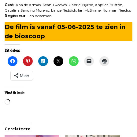
Cast
: Ana de Armas, Keanu Reeves, Gabriel Byrne, Anjelica Huston,
Catalina Sandino Moreno, Lance Reddick, Ian McShane, Norman Reedus
Regisseur
: Len Wiseman
De film is vanaf 05-06-2025 te zien in
de bioscoop
Dit delen:
Meer
Vind ik leuk:
Aan
het
laden...
Gerelateerd