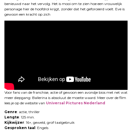
benieuwd naar het vervolg. Het is mooi om te zien hoe een vrouwelijk
personage hier de hoofdrol krijgt, zonder dat het geforceerd voelt. Eve is
gewoon een kracht op zich
Voor fans van de franchise, actie of gewoon een avondje bios met net wat
meer diepgang: Ballerina is absoluut de moeite waard. Meer over de film
lees je op de website van
Universal Pictures Nederland
Genre
: actie, thriller
Lengte
: 125 min.
Kijkwijzer
: 16+, geweld, grof taalgebruik
Gesproken taal
: Engels