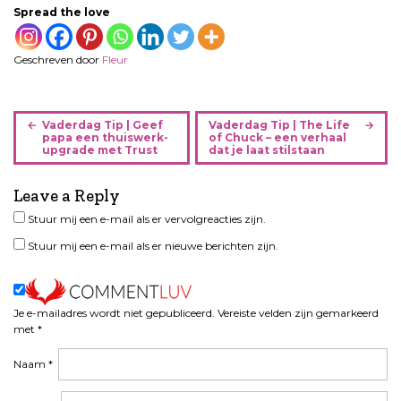
Spread the love
Geschreven door
Fleur
B
Vaderdag Tip | Geef
Vaderdag Tip | The Life
e
papa een thuiswerk-
of Chuck – een verhaal
upgrade met Trust
dat je laat stilstaan
r
i
Leave a Reply
c
h
Stuur mij een e-mail als er vervolgreacties zijn.
t
Stuur mij een e-mail als er nieuwe berichten zijn.
n
a
v
i
Je e-mailadres wordt niet gepubliceerd.
Vereiste velden zijn gemarkeerd
met
*
g
a
Naam
*
t
i