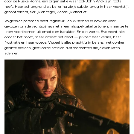
door de Ruska Roma, een organisatie waar ook John Wick zijn roots
heeft. Haar achtergrond als ballerina zie je subtiel terug in haar vechtstijl:
gecontroleerd, sierlijk en tegelijk dodelijk effectief
Volgens de persmap heeft regisseur Len Wiseman er bewust voor
gekozen om de vechtscènes niet alleen als spektakel te tonen, maar ze te
laten voortkomen uit emotie en karakter. En dat werkt. Eve vecht niet
omdat het moet, maar omdat het móét — je voelt haar verlies, haar
frustratie en haar woede. Visueel is alles prachtig in balans met donker
getinte beelden, gestileerde actie en rustmomenten die je even laten
ademen.