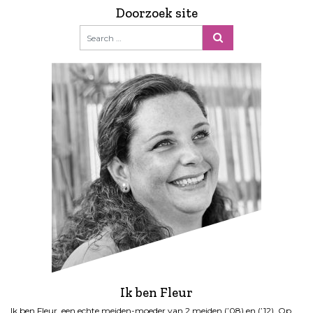
Doorzoek site
Ik ben Fleur
Ik ben Fleur, een echte meiden-moeder van 2 meiden (’08) en (’12). Op