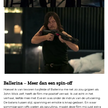
.
Ballerina
–
Meer dan een spin-off
Hoewel ik van tevoren twijfelde of Ballerina me net zo zou grijpen als
John Wick zelf, heeft de film me positief verrast. Ik zat echt in het
verhaal, leefde mee met Eve en was onder de indruk van de uitvoering.
De balans tussen stijl, spanning en emotie is knap gedaan. En waar
sommige spin-offs voelen als opvulling, maakt deze film mij juist extra