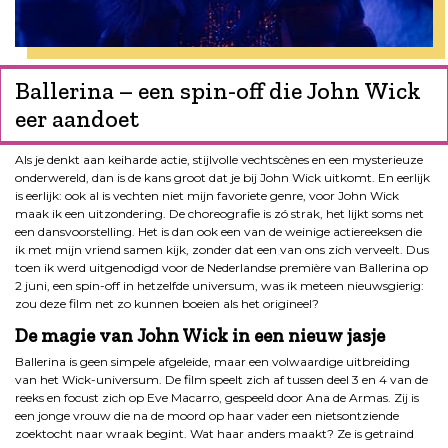
Ballerina – een spin-off die John Wick
eer aandoet
Als je denkt aan keiharde actie, stijlvolle vechtscènes en een mysterieuze
onderwereld, dan is de kans groot dat je bij John Wick uitkomt. En eerlijk
is eerlijk: ook al is vechten niet mijn favoriete genre, voor John Wick
maak ik een uitzondering. De choreografie is zó strak, het lijkt soms net
een dansvoorstelling. Het is dan ook een van de weinige actiereeksen die
ik met mijn vriend samen kijk, zonder dat een van ons zich verveelt. Dus
toen ik werd uitgenodigd voor de Nederlandse première van Ballerina op
2 juni, een spin-off in hetzelfde universum, was ik meteen nieuwsgierig:
zou deze film net zo kunnen boeien als het origineel?
De magie van John Wick in een nieuw jasje
Ballerina is geen simpele afgeleide, maar een volwaardige uitbreiding
van het Wick-universum. De film speelt zich af tussen deel 3 en 4 van de
reeks en focust zich op Eve Macarro, gespeeld door Ana de Armas. Zij is
een jonge vrouw die na de moord op haar vader een nietsontziende
zoektocht naar wraak begint. Wat haar anders maakt? Ze is getraind