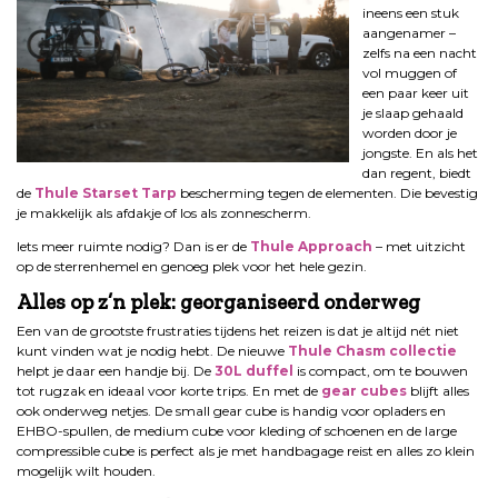
ineens een stuk
aangenamer –
zelfs na een nacht
vol muggen of
een paar keer uit
je slaap gehaald
worden door je
jongste. En als het
dan regent, biedt
de
Thule Starset Tarp
bescherming tegen de elementen. Die bevestig
je makkelijk als afdakje of los als zonnescherm.
Iets meer ruimte nodig? Dan is er de
Thule Approach
– met uitzicht
op de sterrenhemel en genoeg plek voor het hele gezin.
Alles op z’n plek: georganiseerd onderweg
Een van de grootste frustraties tijdens het reizen is dat je altijd nét niet
kunt vinden wat je nodig hebt. De nieuwe
Thule Chasm collectie
helpt je daar een handje bij. De
30L duffel
is compact, om te bouwen
tot rugzak en ideaal voor korte trips. En met de
gear cubes
blijft alles
ook onderweg netjes. De small gear cube is handig voor opladers en
EHBO-spullen, de medium cube voor kleding of schoenen en de large
compressible cube is perfect als je met handbagage reist en alles zo klein
mogelijk wilt houden.