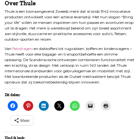
Over Thule
Thule is een toonaangevend Zweeds merk dat al sinds 1942 innovatieve
producten ontwikkelt voor een actieve levensstijl. Met hun slogan “Bring
your life” willen ze mensen inspireren om hun passies en avonturen erop
uit te dragen. Het merk is wereldwijd bekend om zijn breed assortiment
aan stijlvolle, duurzame en praktische accessoires voor auto’s, fietsen,
outdoor-sporten en reizen.
Van
fietsdragers
en dakkoffers tot rugzakken, koffers en kinderwagens –
Thule heeft voor elke bagage- en transportbehoefte een slimme
oplossing. De Scandinavische ontwerpen combineren functionaliteit met
een krachtig, strak design. Met verkoop in ruim 140 landen zet Thule
internationale standaarden voor gebruiksgemak en mobiliteit met stijl.
Met baanbrekende producten als de Outset trekhaaktent bewijst Thule
opnieuw dat zij toekomstbestendig blijven innoveren.
Dit delen:
Meer
Vind ik leuk: