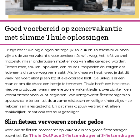
Goed voorbereid op zomervakantie
met slimme Thule oplossingen
Er zijn maar weinig dingen die tegelijk zó leuk én zó stressvol kunnen
zijn als de zomervakantie voorbereiden. Je wilt weg, het liefst zo snel
mogelijk, maar ondertussen moet er nog van alles geregeld worden.
Fietsen mee, spullen inpakken, een route uitstippelen én zorgen dat
iedereen zich onderweg vermaakt. Als je kinderen hebt, weet je dat dit
vaak net voelt alsof je een logistieke operatie leidt. Gelukkig is er een
manier om die chaos een beetje te temmen. Thule heeft een hele reeks
nieuwe producten waarmee je je zomervakantie slim, overzichtelijk en
vooral ontspannen kunt beginnen. Van lichtgewicht fietsendragers en
opvouwbare tenten tot duurzame reistassen en veilige kinderzitjes – ze
hebben aan alles gedacht. En dat maakt jouw vertrek niet alleen
makkelijker, maar ook een stuk gezelliger.
Slim fietsen vervoeren zonder gedoe
Voor wie de fietsen meeneemt op vakantie is een goede fietsendrager
essentieel. De
Thule OutPace 2-fietsendrager
of
3-fietsendrager