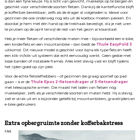
is dan een fijne keuze. Hij is licht van gewicht, makkelijk op te bergen én
geschikt voor verschillende soorten fietsen. Dankzij de kantelfunctie blijft
je kofferbak bereikbaar, zelfs als de drager al volgeladen is. Ideaal voor
gezinnen die ook onderweg nog iets uit de koelbox moeten pakken. En
doordat je hem met één hand op de trekhaak bevestigt, sta je niet uren
te prutsen op de oprit terwijl de rest van het gezin al klaarstaat.
Heb je meer fietsen of verschillende maten mee – bijvoorbeeld een e-bike,
een kinderfiets en een mountainbike – dan biedt de
Thule EasyFold 3
uitkomst. Dit nieuwe model is geschikt voor bijna elk type fiets en heeft
een klik-in/klik-uit systeem dat echt eenvoudig werkt. Geen gedoe met
losse banden of instabiele frames. Alles klikt stevig vast en blijft tijdens
het rijden goed op zijn plek.
Voor de echte fietsliefhebbers – of gezinnen die graag sportief op pad
gaan – is er de
Thule Epos 2-fietsendrager
of
3-fietsendrager
met telescopische armen. Die maakt het laden van fietsen nóg
makkelijker, zelfs als je verschillende soorten en maten hebt. Hij is stevig,
ziet er strak uit en is bijzonder geliefd bij mountainbikers, gravelrijders en
e-bike gebruikers
.
Extra opbergruimte zonder kofferbakstress
Met