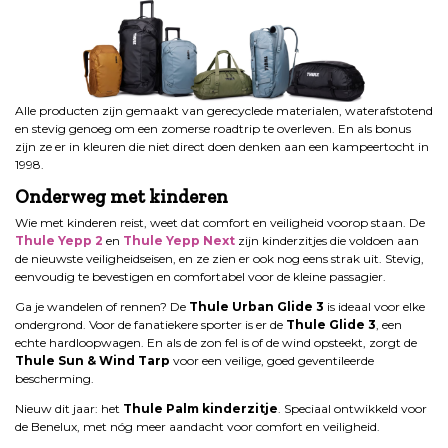
Alle producten zijn gemaakt van gerecyclede materialen, waterafstotend
en stevig genoeg om een zomerse roadtrip te overleven. En als bonus
zijn ze er in kleuren die niet direct doen denken aan een kampeertocht in
1998.
Onderweg met kinderen
Wie met kinderen reist, weet dat comfort en veiligheid voorop staan. De
Thule Yepp 2
en
Thule Yepp Next
zijn kinderzitjes die voldoen aan
de nieuwste veiligheidseisen, en ze zien er ook nog eens strak uit. Stevig,
eenvoudig te bevestigen en comfortabel voor de kleine passagier.
Ga je wandelen of rennen? De
Thule Urban Glide 3
is ideaal voor elke
ondergrond. Voor de fanatiekere sporter is er de
Thule Glide 3
, een
echte hardloopwagen. En als de zon fel is of de wind opsteekt, zorgt de
Thule Sun & Wind Tarp
voor een veilige, goed geventileerde
bescherming.
Nieuw dit jaar: het
Thule Palm kinderzitje
. Speciaal ontwikkeld voor
de Benelux, met nóg meer aandacht voor comfort en veiligheid.