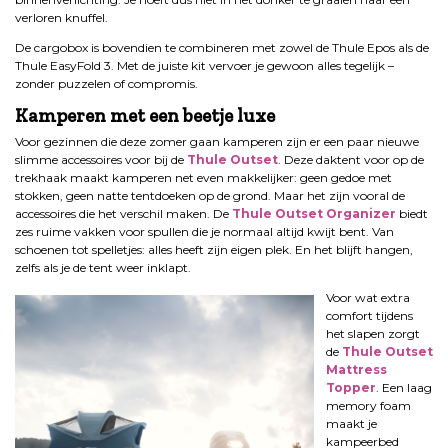
verloren knuffel.
De cargobox is bovendien te combineren met zowel de Thule Epos als de
Thule EasyFold 3. Met de juiste kit vervoer je gewoon alles tegelijk –
zonder puzzelen of compromis.
Kamperen met een beetje luxe
Voor gezinnen die deze zomer gaan kamperen zijn er een paar nieuwe
slimme accessoires voor bij de
Thule
Outset
. Deze daktent voor op de
trekhaak maakt kamperen net even makkelijker: geen gedoe met
stokken, geen natte tentdoeken op de grond. Maar het zijn vooral de
accessoires die het verschil maken. De
Thule Outset Organizer
biedt
zes ruime vakken voor spullen die je normaal altijd kwijt bent. Van
schoenen tot spelletjes: alles heeft zijn eigen plek. En het blijft hangen,
zelfs als je de tent weer inklapt.
Voor wat extra
comfort tijdens
het slapen zorgt
de
Thule Outset
Mattress
Topper
. Een laag
memory foam
maakt je
kampeerbed