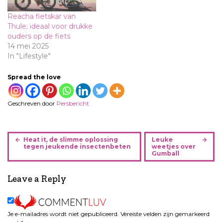
Reacha fietskar van
Thule; ideaal voor drukke
ouders op de fiets
14 mei 2025
In "Lifestyle"
Spread the love
Geschreven door
Persbericht
B
Heat it, de slimme oplossing
Leuke
e
tegen jeukende insectenbeten
weetjes over
Gumball
r
i
Leave a Reply
c
h
t
n
Je e-mailadres wordt niet gepubliceerd.
Vereiste velden zijn gemarkeerd