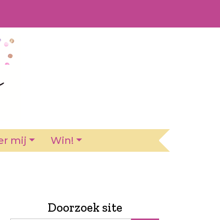
r mij
Win!
Doorzoek site