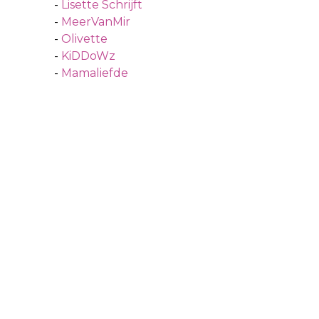
-
Lisette Schrijft
-
MeerVanMir
-
Olivette
-
KiDDoWz
-
Mamaliefde