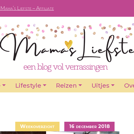
Mama’s Liefste – Affiliate
e
Lifestyle
Reizen
Uitjes
Ove
Weekoverzicht
16 december 2018