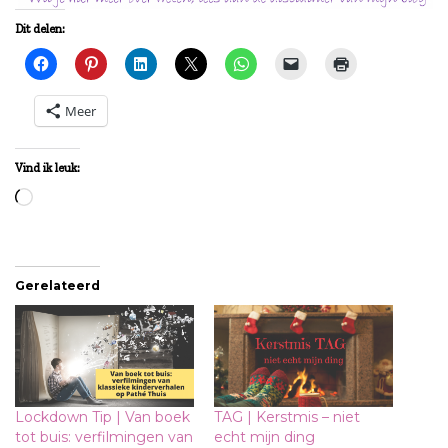
Dit delen:
Meer
Vind ik leuk:
Aan
het
laden...
Gerelateerd
Lockdown Tip | Van boek
TAG | Kerstmis – niet
tot buis: verfilmingen van
echt mijn ding