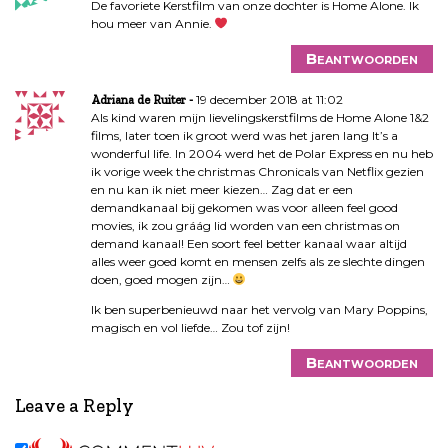
De favoriete Kerstfilm van onze dochter is Home Alone. Ik
hou meer van Annie.
Beantwoorden
19 december 2018 at 11:02
Adriana de Ruiter
Als kind waren mijn lievelingskerstfilms de Home Alone 1&2
films, later toen ik groot werd was het jaren lang It’s a
wonderful life. In 2004 werd het de Polar Express en nu heb
ik vorige week the christmas Chronicals van Netflix gezien
en nu kan ik niet meer kiezen… Zag dat er een
demandkanaal bij gekomen was voor alleen feel good
movies, ik zou gráág lid worden van een christmas on
demand kanaal! Een soort feel better kanaal waar altijd
alles weer goed komt en mensen zelfs als ze slechte dingen
doen, goed mogen zijn…
Ik ben superbenieuwd naar het vervolg van Mary Poppins,
magisch en vol liefde… Zou tof zijn!
Beantwoorden
Leave a Reply