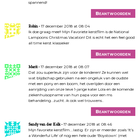
spannend!
Beantwoorden
17 december 2018 at 08:04
Robin
Ik doe graag mee!! Mijn Favoriete kerstfilm is de National
Lampoons Christmas Vacation! Dit is echt het een feel good
all time kerst klassieker
Beantwoorden
17 december 2018 at 08:07
Marit
Dat zou superleuk zijn voor de kinderen! Ze kunnen wel
wat blijdschap gebruiken na een ongeluk van de oudste
met een pony en een boom, het overlijden door een
aanrijding van onze lieve 1-jarige kater Lola en de komende
ziekenhuisopname van hun papa voor een ms
behandeling…zucht..ik ook wel trouwens..
Beantwoorden
17 december 2018 at 08:46
Sandy van der Kolk
Mijn favoriete kerstfilm….lastig. Er zijn er meerder zoals ‘It’s
a Wonderful Life’ of nog een hele oude ‘Boystown’ (met