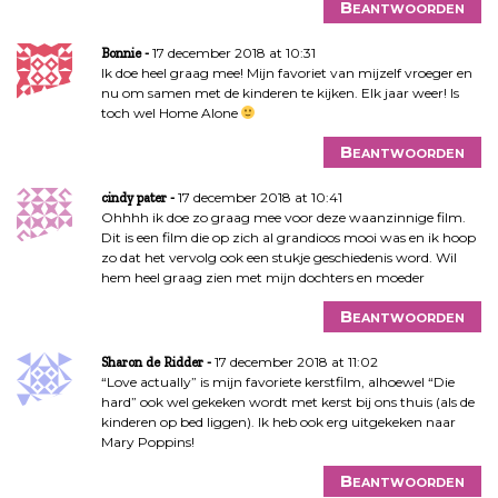
Beantwoorden
17 december 2018 at 10:31
Bonnie
Ik doe heel graag mee! Mijn favoriet van mijzelf vroeger en
nu om samen met de kinderen te kijken. Elk jaar weer! Is
toch wel Home Alone
Beantwoorden
17 december 2018 at 10:41
cindy pater
Ohhhh ik doe zo graag mee voor deze waanzinnige film.
Dit is een film die op zich al grandioos mooi was en ik hoop
zo dat het vervolg ook een stukje geschiedenis word. Wil
hem heel graag zien met mijn dochters en moeder
Beantwoorden
17 december 2018 at 11:02
Sharon de Ridder
“Love actually” is mijn favoriete kerstfilm, alhoewel “Die
hard” ook wel gekeken wordt met kerst bij ons thuis (als de
kinderen op bed liggen). Ik heb ook erg uitgekeken naar
Mary Poppins!
Beantwoorden