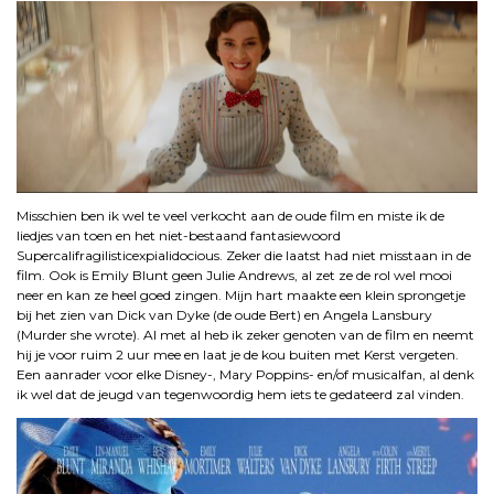
Misschien ben ik wel te veel verkocht aan de oude film en miste ik de
liedjes van toen en het niet-bestaand fantasiewoord
Supercalifragilisticexpialidocious. Zeker die laatst had niet misstaan in de
film. Ook is Emily Blunt geen Julie Andrews, al zet ze de rol wel mooi
neer en kan ze heel goed zingen. Mijn hart maakte een klein sprongetje
bij het zien van Dick van Dyke (de oude Bert) en Angela Lansbury
(Murder she wrote). Al met al heb ik zeker genoten van de film en neemt
hij je voor ruim 2 uur mee en laat je de kou buiten met Kerst vergeten.
Een aanrader voor elke Disney-, Mary Poppins- en/of musicalfan, al denk
ik wel dat de jeugd van tegenwoordig hem iets te gedateerd zal vinden.