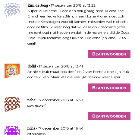
17 december 2018 at 13:22
Kim de Jong
Super leuke actie! Ik doe dan ook graag mee. Ik vind The
Grinch een leuke Kerstfilm, maar Home Alone moet ook
met de Kerstdagen voorbij komen, misschien wel niet echt
door de film. Ik weet nog dat wij deze op videoband (voel
me echt oud nu) hadden en dat in de reclame altijd de Coca
Cola Truck reclame langs kwam. Die vond (en vind) ik zo
gaaf!
Beantwoorden
17 december 2018 at 13:41
cbdkl
Annie is leuk maar ook deel 1 en 2 van home alone zijn leuk
om te kijken. Maar iets nieuws lijkt me ook weer super.
Beantwoorden
17 december 2018 at 16:39
noha
sowieso elf
Beantwoorden
17 december 2018 at 16:44
noha
elf sowieso