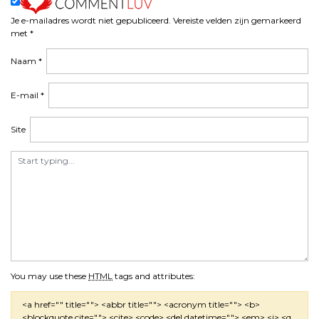
Je e-mailadres wordt niet gepubliceerd.
Vereiste velden zijn gemarkeerd
met
*
Naam
*
E-mail
*
Site
You may use these
HTML
tags and attributes:
<a href="" title=""> <abbr title=""> <acronym title=""> <b>
<blockquote cite=""> <cite> <code> <del datetime=""> <em> <i> <q