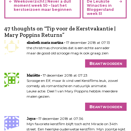
Weekoverzicht | Never a dull
De Leukste
e
moment week 50 – laat het
Winacties in
kerstseizoen maar beginnen
Bloggersland
r
week 51
i
c
47 thoughts on “
Tip voor de Kerstvakantie |
h
Mary Poppins Returns
”
t
17 december 2018 at 07:13
elisabeth maria martina
n
the christmas chronicles dat is een echte aanrader
a
maar de good old scrooge mag ik ook graag zien
v
i
Beantwoorden
g
17 december 2018 at 07:23
a
Mariëtte
Scrooge en Elf, maar ik vind veel Kerstfilms leuk, zowel
t
comedy als romantische en natuurlijk animatie.
i
Leuke actie. Deel 1 van Mary Poppins hebbik meerdere
e
malen gezien.
Beantwoorden
17 december 2018 at 07:36
Joyce
Mijn favoriete kerstfilm blijft toch echt Miracle on 34th
street. Een heerlijke ouderwetse kerstfilm. Mijn zoontje kijkt