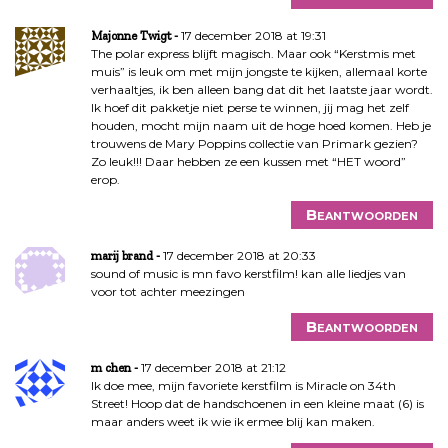
17 december 2018 at 19:31
Majonne Twigt
The polar express blijft magisch. Maar ook “Kerstmis met
muis” is leuk om met mijn jongste te kijken, allemaal korte
verhaaltjes, ik ben alleen bang dat dit het laatste jaar wordt.
Ik hoef dit pakketje niet perse te winnen, jij mag het zelf
houden, mocht mijn naam uit de hoge hoed komen. Heb je
trouwens de Mary Poppins collectie van Primark gezien?
Zo leuk!!! Daar hebben ze een kussen met “HET woord”
erop.
Beantwoorden
17 december 2018 at 20:33
marij brand
sound of music is mn favo kerstfilm! kan alle liedjes van
voor tot achter meezingen
Beantwoorden
17 december 2018 at 21:12
m chen
Ik doe mee, mijn favoriete kerstfilm is Miracle on 34th
Street! Hoop dat de handschoenen in een kleine maat (6) is
maar anders weet ik wie ik ermee blij kan maken.