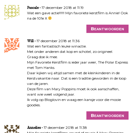
17 december 2018 at 11:19
Pascale
Wat een gave actie!!!!!! Mijn favoriete kerstfilm is Annie! Ook
na de 101e X
Beantwoorden
17 december 2018 at 11:36
Will
Wat een fantastisch leuke winactie.
Met onder anderen dat kop en schotel, zo origineel.
Graag doe ik mee.
Mijn Favoriete Kerstfilm is ieder jaar weer, The Polar Express
met Tom Hanks.
Daar kijken wij altijd samen met de kleinkinderen in de
Kerstvakantie naar. Dat is een traditie geworden in de loop
van de jaren.
Deze film van Mary Poppins moet ik ook aanschaffen,
want wie weet volgend jaar.
Ik volg op Bloglovin en waag een kansje voor die mooie
goodies.
Beantwoorden
17 december 2018 at 11:38
Annelies
Mijn favoriete kerstfilms, sound of music & Mary Poppins,