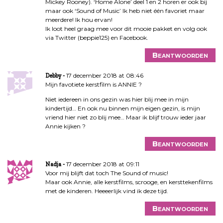
Mickey Rooney). ‘Home Alone’ deel 1 en 2 horen er ook bij
maar ook ‘Sound of Music’ Ik heb niet één favoriet maar
meerdere! Ik hou ervan!
Ik loot heel graag mee voor dit mooie pakket en volg ook
via Twitter (beppie125) en Facebook.
Beantwoorden
17 december 2018 at 08:46
Debby
Mijn favotiete kerstfilm is ANNIE ?
Niet iedereen in ons gezin was hier blij mee in mijn
kindertijd… En ook nu binnen mijn eigen gezin, is mijn
vriend hier niet zo blij mee… Maar ik blijf trouw ieder jaar
Annie kijken ?
Beantwoorden
17 december 2018 at 09:11
Nadja
Voor mij blijft dat toch The Sound of music!
Maar ook Annie, alle kerstfilms, scrooge, en kersttekenfilms
met de kinderen. Heeeerlijk vind ik deze tijd.
Beantwoorden