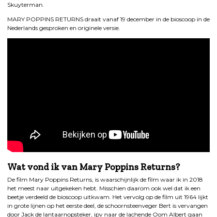
Skuyterman.
MARY POPPINS RETURNS draait vanaf 19 december in de bioscoop in de
Nederlands gesproken en originele versie.
Wat vond ik van Mary Poppins Returns?
De film Mary Poppins Returns, is waarschijnlijk de film waar ik in 2018
het meest naar uitgekeken hebt. Misschien daarom ook wel dat ik een
beetje verdeeld de bioscoop uitkwam. Het vervolg op de film uit 1964 lijkt
in grote lijnen op het eerste deel, de schoornsteenveger Bert is vervangen
door Jack de lantaarnopsteker, ipv naar de lachende Oom Albert gaan