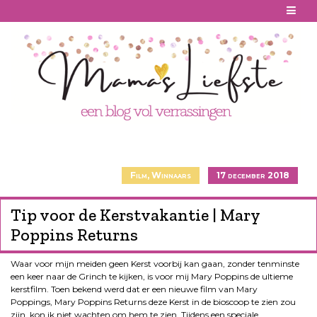
Skip
to
content
Film
,
Winnaars
17 december 2018
Tip voor de Kerstvakantie | Mary
Poppins Returns
Waar voor mijn meiden geen Kerst voorbij kan gaan, zonder tenminste
een keer naar de Grinch te kijken, is voor mij Mary Poppins de ultieme
kerstfilm. Toen bekend werd dat er een nieuwe film van Mary
Poppings, Mary Poppins Returns deze Kerst in de bioscoop te zien zou
zijn, kon ik niet wachten om hem te zien. Tijdens een speciale