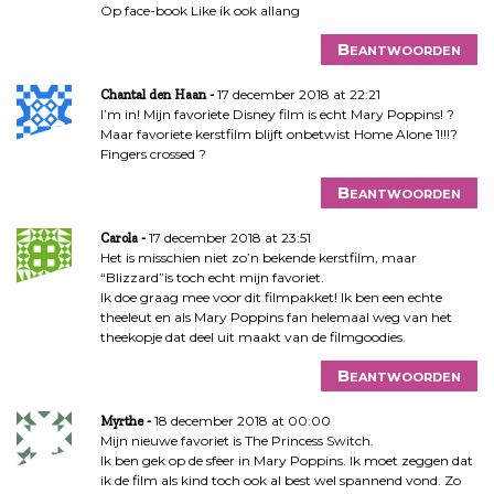
Op face-book Like ik ook allang
Beantwoorden
17 december 2018 at 22:21
Chantal den Haan
I’m in! Mijn favoriete Disney film is echt Mary Poppins! ?
Maar favoriete kerstfilm blijft onbetwist Home Alone 1!!!?
Fingers crossed ?
Beantwoorden
17 december 2018 at 23:51
Carola
Het is misschien niet zo’n bekende kerstfilm, maar
“Blizzard”is toch echt mijn favoriet.
Ik doe graag mee voor dit filmpakket! Ik ben een echte
theeleut en als Mary Poppins fan helemaal weg van het
theekopje dat deel uit maakt van de filmgoodies.
Beantwoorden
18 december 2018 at 00:00
Myrthe
Mijn nieuwe favoriet is The Princess Switch.
Ik ben gek op de sfeer in Mary Poppins. Ik moet zeggen dat
ik de film als kind toch ook al best wel spannend vond. Zo