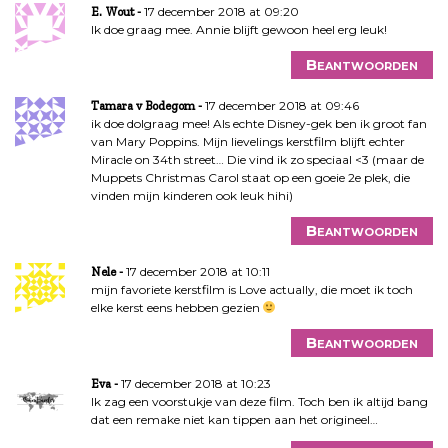
17 december 2018 at 09:20
E. Wout
Ik doe graag mee. Annie blijft gewoon heel erg leuk!
Beantwoorden
17 december 2018 at 09:46
Tamara v Bodegom
ik doe dolgraag mee! Als echte Disney-gek ben ik groot fan
van Mary Poppins. Mijn lievelings kerstfilm blijft echter
Miracle on 34th street… Die vind ik zo speciaal <3 (maar de
Muppets Christmas Carol staat op een goeie 2e plek, die
vinden mijn kinderen ook leuk hihi)
Beantwoorden
17 december 2018 at 10:11
Nele
mijn favoriete kerstfilm is Love actually, die moet ik toch
elke kerst eens hebben gezien
Beantwoorden
17 december 2018 at 10:23
Eva
Ik zag een voorstukje van deze film. Toch ben ik altijd bang
dat een remake niet kan tippen aan het origineel…