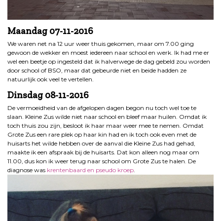
Maandag 07-11-2016
We waren net na 12 uur weer thuis gekomen, maar om 7.00 ging
gewoon de wekker en moest iedereen naar school en werk. Ik had me er
wel een beetje op ingesteld dat ik halverwege de dag gebeld zou worden
door school of BSO, maar dat gebeurde niet en beide hadden ze
natuurlijk ook veel te vertellen.
Dinsdag 08-11-2016
De vermoeidheid van de afgelopen dagen begon nu toch wel toe te
slaan. Kleine Zus wilde niet naar school en bleef maar huilen. Omdat ik
toch thuis zou zijn, besloot ik haar maar weer mee te nemen. Omdat
Grote Zus een rare plek op haar kin had en ik toch ook even met de
huisarts het wilde hebben over de aanval die Kleine Zus had gehad,
maakte ik een afspraak bij de huisarts. Dat kon alleen nog maar om
11.00, dus kon ik weer terug naar school om Grote Zus te halen. De
diagnose was
krentenbaard en pseudo kroep
.