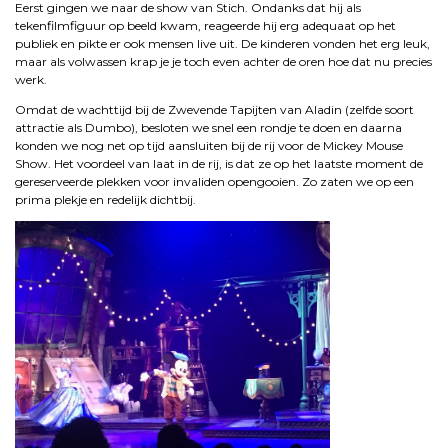
Eerst gingen we naar de show van Stich. Ondanks dat hij als
tekenfilmfiguur op beeld kwam, reageerde hij erg adequaat op het
publiek en pikte er ook mensen live uit. De kinderen vonden het erg leuk,
maar als volwassen krap je je toch even achter de oren hoe dat nu precies
werk.
Omdat de wachttijd bij de Zwevende Tapijten van Aladin (zelfde soort
attractie als Dumbo), besloten we snel een rondje te doen en daarna
konden we nog net op tijd aansluiten bij de rij voor de Mickey Mouse
Show. Het voordeel van laat in de rij, is dat ze op het laatste moment de
gereserveerde plekken voor invaliden opengooien. Zo zaten we op een
prima plekje en redelijk dichtbij.