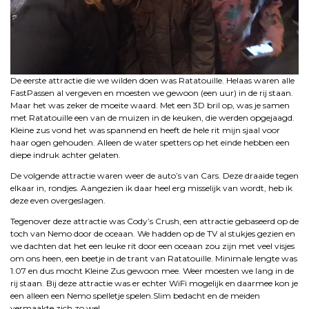
De eerste attractie die we wilden doen was Ratatouille. Helaas waren alle
FastPassen al vergeven en moesten we gewoon (een uur) in de rij staan.
Maar het was zeker de moeite waard. Met een 3D bril op, was je samen
met Ratatouille een van de muizen in de keuken, die werden opgejaagd.
Kleine zus vond het was spannend en heeft de hele rit mijn sjaal voor
haar ogen gehouden. Alleen de water spetters op het einde hebben een
diepe indruk achter gelaten.
De volgende attractie waren weer de auto’s van Cars. Deze draaide tegen
elkaar in, rondjes. Aangezien ik daar heel erg misselijk van wordt, heb ik
deze even overgeslagen.
Tegenover deze attractie was Cody’s Crush, een attractie gebaseerd op de
toch van Nemo door de oceaan. We hadden op de TV al stukjes gezien en
we dachten dat het een leuke rit door een oceaan zou zijn met veel visjes
om ons heen, een beetje in de trant van Ratatouille. Minimale lengte was
1.07 en dus mocht Kleine Zus gewoon mee. Weer moesten we lang in de
rij staan. Bij deze attractie was er echter WiFi mogelijk en daarmee kon je
een alleen een Nemo spelletje spelen.Slim bedacht en de meiden
vermaakte zich zo wel.