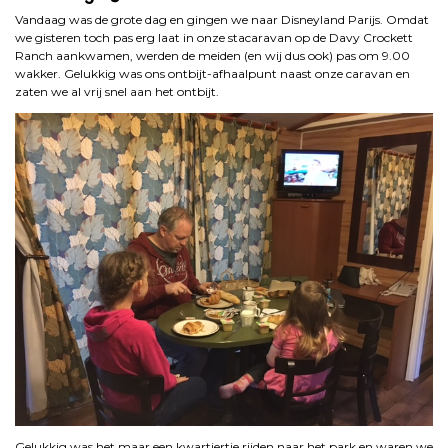
Vandaag was de grote dag en gingen we naar Disneyland Parijs. Omdat
we gisteren toch pas erg laat in onze stacaravan op de Davy Crockett
Ranch aankwamen, werden de meiden (en wij dus ook) pas om 9.00
wakker. Gelukkig was ons ontbijt-afhaalpunt naast onze caravan en
zaten we al vrij snel aan het ontbijt.
Gelukkig was het maar een kwartiertje rijden naar het park en waren we