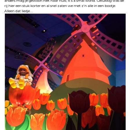
anders mag je gewoon niet naar huis; It’s a smal world. Gelukkig was de
rij hier een stuk korter en al snel zaten we met z’n alle in een bootje.
Alleen dat liedje….