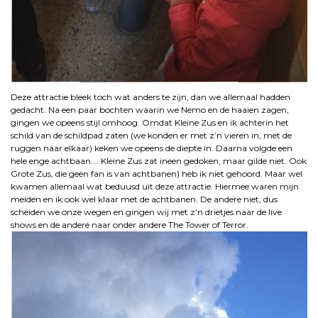
Deze attractie bleek toch wat anders te zijn, dan we allemaal hadden
gedacht. Na een paar bochten waarin we Nemo en de haaien zagen,
gingen we opeens stijl omhoog. Omdat Kleine Zus en ik achterin het
schild van de schildpad zaten (we konden er met z’n vieren in, met de
ruggen naar elkaar) keken we opeens de diepte in. Daarna volgde een
hele enge achtbaan…. Kleine Zus zat ineen gedoken, maar gilde niet. Ook
Grote Zus, die geen fan is van achtbanen) heb ik niet gehoord. Maar wel
kwamen allemaal wat beduusd uit deze attractie. Hiermee waren mijn
meiden en ik ook wel klaar met de achtbanen. De andere niet, dus
scheiden we onze wegen en gingen wij met z’n drietjes naar de live
shows en de andere naar onder andere The Tower of Terror.