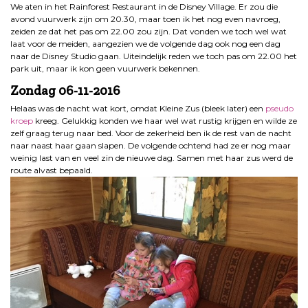
We aten in het Rainforest Restaurant in de Disney Village. Er zou die
avond vuurwerk zijn om 20.30, maar toen ik het nog even navroeg,
zeiden ze dat het pas om 22.00 zou zijn. Dat vonden we toch wel wat
laat voor de meiden, aangezien we de volgende dag ook nog een dag
naar de Disney Studio gaan. Uiteindelijk reden we toch pas om 22.00 het
park uit, maar ik kon geen vuurwerk bekennen.
Zondag 06-11-2016
Helaas was de nacht wat kort, omdat Kleine Zus (bleek later) een
pseudo
kroep
kreeg. Gelukkig konden we haar wel wat rustig krijgen en wilde ze
zelf graag terug naar bed. Voor de zekerheid ben ik de rest van de nacht
naar naast haar gaan slapen. De volgende ochtend had ze er nog maar
weinig last van en veel zin de nieuwe dag. Samen met haar zus werd de
route alvast bepaald.