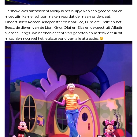
De show was fantastisch! Micky is het hulpje van een goochelaar en
moet zijn kamer schoonmaken voordat de maan ondergaat.
Ondertussen komen Assepoester en haar Fee, Lumiere, Belle en het
Beest, de dieren van de Lion King, Olaf en Elsa en de geest uit Alladin
allemaal langs. We hebben er echt van genoten en ik denk dat ik dit
misschien nog wel het leukste vond van alle attracties