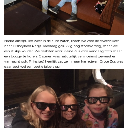
Nadat alle spullen weer in de auto zaten, reden we voor de tweede keer
naar Disneyland Parijs. Vandaag gelukkig nog steeds droog, maar wel
een stukje kouder. We besloten voor Kleine Zus voor vandaag toch maar
een buggy te huren. Gisteren was natuurlijk vermoeiend geweest en
vannacht ook. Prins(ses) heerlijk zat ze in haar karretje en Grote Zus was
daar best wel een beetje jaloers op.