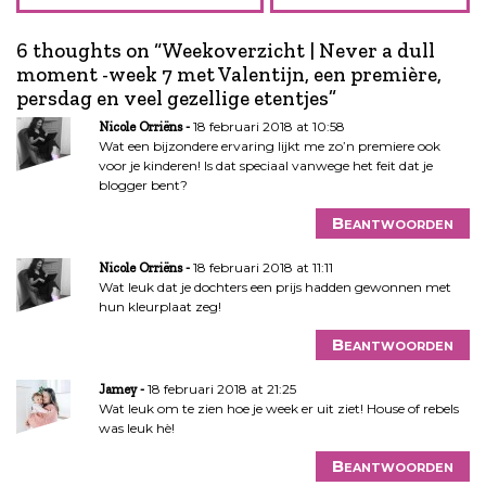
r
i
6 thoughts on “
Weekoverzicht | Never a dull
c
moment -week 7 met Valentijn, een première,
h
persdag en veel gezellige etentjes
”
t
n
18 februari 2018 at 10:58
Nicole Orriëns
a
Wat een bijzondere ervaring lijkt me zo’n premiere ook
voor je kinderen! Is dat speciaal vanwege het feit dat je
v
blogger bent?
i
g
Beantwoorden
a
t
18 februari 2018 at 11:11
Nicole Orriëns
Wat leuk dat je dochters een prijs hadden gewonnen met
i
hun kleurplaat zeg!
e
Beantwoorden
18 februari 2018 at 21:25
Jamey
Wat leuk om te zien hoe je week er uit ziet! House of rebels
was leuk hè!
Beantwoorden