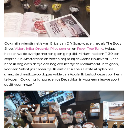
Ook mijn vriendinnetje van Erica van DIY Soap was er, net als The Body
Shop,
Vision
,
Inika Organic
,
Pilot pennen
en
Fever Tree Tonic
. Helaas
hadden we de overige merken geen ging tijd. Miriam had om 11.30 een
afspraak in Amsterdam en zetten mij af bij de Arena Boulevard. Daar
nam ik nog even de tijd om nog een keertje de Mediamarkt in te gaan,
voor een Valentijns cadeautje. Ik wist dat Papa’s Liefste al tijden heel
graag de draadloze oordopjes wilde van Apple. Ik besloot deze voor hem
te kopen. Ook ging ik nog even de Decathlon in voor een nieuwe sport
outfit voor mezelf.