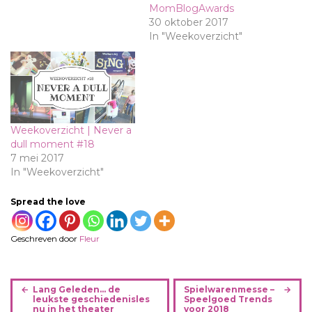
MomBlogAwards
30 oktober 2017
In "Weekoverzicht"
Weekoverzicht | Never a
dull moment #18
7 mei 2017
In "Weekoverzicht"
Spread the love
Geschreven door
Fleur
B
Lang Geleden… de
Spielwarenmesse –
e
leukste geschiedenisles
Speelgoed Trends
nu in het theater
voor 2018