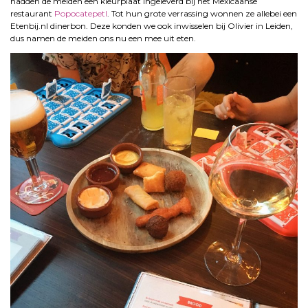
hadden de meiden een kleurplaat ingeleverd bij het Mexicaanse
restaurant
Popocatepetl
. Tot hun grote verrassing wonnen ze allebei een
Etenbij.nl dinerbon. Deze konden we ook inwisselen bij Olivier in Leiden,
dus namen de meiden ons nu een mee uit eten.