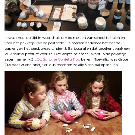
Ik was mooi op tijd in weer thuis om de meiden van school te halen en
voor het pakketje van de postbode. De meiden herkende het paarse
papier van het persbureau Linden & Barbosa al en dat betekent vaak een
leuk review product voor ze. Dat klopte helemaal, want in dit pakketje
zaten namelijk 3
LOL Surprise Confetti Pop
ballen!! Toevallig was Grote
Zus haar vriendinnetje er, dus mochten ze alle 3 een bal opmaken.