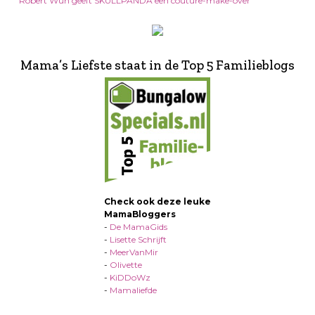
Robert Wun geeft SKULLPANDA een couture-make-over
Mama’s Liefste staat in de Top 5 Familieblogs
Check ook deze leuke
MamaBloggers
-
De MamaGids
-
Lisette Schrijft
-
MeerVanMir
-
Olivette
-
KiDDoWz
-
Mamaliefde