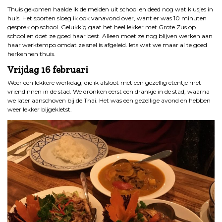
Thuis gekomen haalde ik de meiden uit school en deed nog wat klusjes in
huis. Het sporten sloeg ik ook vanavond over, want er was 10 minuten
gesprek op school. Gelukkig gaat het heel lekker met Grote Zus op
school en doet ze goed haar best. Alleen moet ze nog blijven werken aan
haar werktempo omdat ze snel is afgeleid. Iets wat we maar al te goed
herkennen thuis.
Vrijdag
16 februari
Weer een lekkere werkdag, die ik afsloot met een gezellig etentje met
vriendinnen in de stad. We dronken eerst een drankje in de stad, waarna
we later aanschoven bij de Thai. Het was een gezellige avond en hebben
weer lekker bijgekletst.