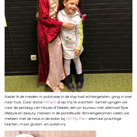
Nadat ik de meiden in polonaise in de klas had achtergelaten, ging in snel
naar huis. Daar stond
Miriam
al op mij te wachten. Samen gingen we
naar de persdag van House of Rebels, een pr-bureau met allemaal fijne
lifestyle en beauty merken in de portefeuille. Binnengekomen vielen we
meteen met de neus in de boter bij
Oh My Pie
– allemaal prachtige
taarten, maar gluten- en suikervrij.