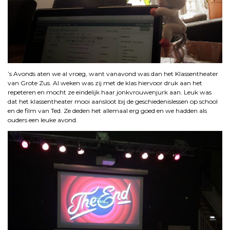
’s Avonds aten we al vroeg, want vanavond was dan het Klassentheater
van Grote Zus. Al weken was zij met de klas hiervoor druk aan het
repeteren en mocht ze eindelijk haar jonkvrouwenjurk aan. Leuk was
dat het klassentheater mooi aansloot bij de geschiedenislessen op school
en de film van Ted. Ze deden het allemaal erg goed en we hadden als
ouders een leuke avond.