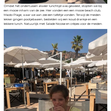
Omdat het ondertussen alweer lunchtijd was geweest, stopten we bij
een mooie inham van de zee. Hier vonden een een mooie beach club,
Maobi Plage, waar we aan zee een tafeltje vonden. Terwijl de meiden
lekker gingen pootjebaaien, bestelden wij een koud drankje en een
lekkere lunch. Natuurlijk met Salade Nicoise en crêpes voor de meiden.