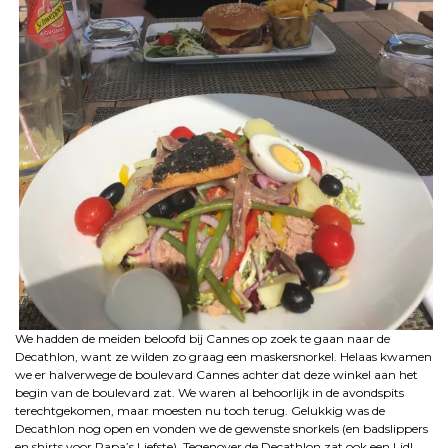
We hadden de meiden beloofd bij Cannes op zoek te gaan naar de
Decathlon, want ze wilden zo graag een maskersnorkel. Helaas kwamen
we er halverwege de boulevard Cannes achter dat deze winkel aan het
begin van de boulevard zat. We waren al behoorlijk in de avondspits
terechtgekomen, maar moesten nu toch terug. Gelukkig was de
Decathlon nog open en vonden we de gewenste snorkels (en badslippers
en shirts voor Papa’s Liefste). Tegenover de Decathlon zat ook een Lidl,