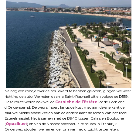
Na nog een rondje over de boulevard te hebben gelopen, gingen we weer
richting de auto. We reden daarna Saint-Raphaël uit en volgde de D559.
Deze route wordt ook wel de
Corniche de l’Estérel
of de Corniche
d’Or genoemd. De weg slingert langs de kust met aan de ene kant de
blauwe Middellandse Zee en aan de andere kant de rotsen van het rode
Esterelmassief. Het is samen met de D940 tussen Calais en Boulogne
(
Opaalkust
) en van de 5 meest spectaculaire routes in Frankrijk.
Onderweg stopten we her en der om van het uitzicht te genieten.