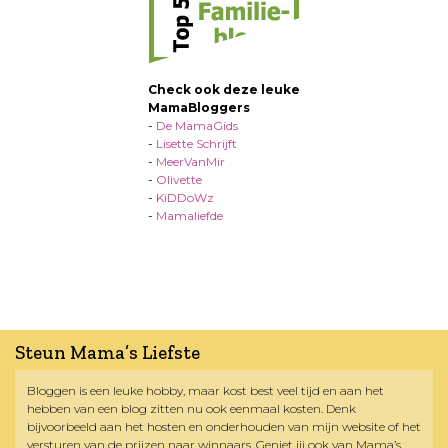
Check ook deze leuke
MamaBloggers
-
De MamaGids
-
Lisette Schrijft
-
MeerVanMir
-
Olivette
-
KiDDoWz
-
Mamaliefde
Steun Mama’s Liefste
Bloggen is een leuke hobby, maar kost best veel tijd en aan het
hebben van een blog zitten nu ook eenmaal kosten. Denk
bijvoorbeeld aan het hosten en onderhouden van mijn website of het
versturen van de prijzen naar winnaars. Geniet jij ook van Mama’s