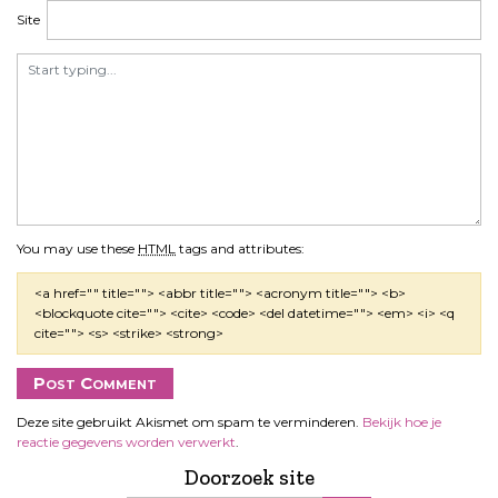
i
Site
e
You may use these
HTML
tags and attributes:
<a href="" title=""> <abbr title=""> <acronym title=""> <b>
<blockquote cite=""> <cite> <code> <del datetime=""> <em> <i> <q
cite=""> <s> <strike> <strong>
Deze site gebruikt Akismet om spam te verminderen.
Bekijk hoe je
reactie gegevens worden verwerkt
.
Doorzoek site