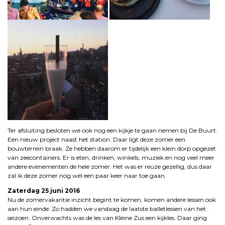
Ter afsluiting besloten we ook nog een kijkje te gaan nemen bij De Buurt.
Een nieuw project naast het station. Daar ligt deze zomer een
bouwterrein braak. Ze hebben daarom er tijdelijk een klein dorp opgezet
van zeecontainers. Er is eten, drinken, winkels, muziek en nog veel meer
andere evenementen de hele zomer. Het was er reuze gezellig, dus daar
zal ik deze zomer nog wel een paar keer naar toe gaan.
Zaterdag 25 juni 2016
Nu de zomervakantie inzicht begint te komen, komen andere lessen ook
aan hun einde. Zo hadden we vandaag de laatste balletlessen van het
seizoen. Onverwachts was de les van Kleine Zus een kijkles. Daar ging