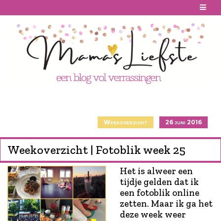
Skip
to
content
Weekoverzicht
26 juni 2016
Weekoverzicht | Fotoblik week 25
Het is alweer een
tijdje gelden dat ik
een fotoblik online
zetten. Maar ik ga het
deze week weer