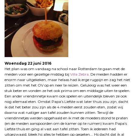
Woensdag 22 juni 2016
Het plan was om vandaag na school naar Rotterdam te gaan met de
meiden voor een gezellige middag bij
Villa Zebra
. De meiden hadden er
enorm naar uitgekeken, maar helaas had ik erge rugpijn en zag het niet
zitten om met het OV op en neer te reizen. Gelukkig was het weer een
stuk beter en vonden ze het ook prima om een middagje uiten te spelen.
Een ander vriendinnetje kwam ook spelen en uiteindelijk bleven ze ook
nog allemaal eten. Omdat Papa’s Liefste wat later thuis zou zijn, dacht
ik dat het beter zou zijn als de 4 meiden eerst zouden eten, zodat wij
daarna wat rustiger aan tafel zouden kunnen zitten. Terwijl de
vriendinnetjes werden opgehaald en ik met de moeders stond te praten
(en de meiden aanspoorden om de kamer op te ruimen) kwam Papa’s
Liefste thuis en ging al vast aan tafel zitten. Toen ik iedereen had
uitgezwaaid, bleek hij alles te hebben op gegeten…. Hij dacht dat ik al