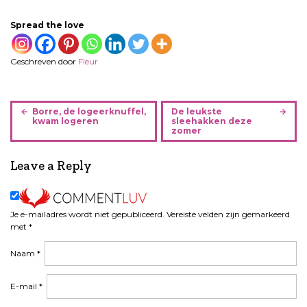
Spread the love
Geschreven door
Fleur
B
Borre, de logeerknuffel,
De leukste
e
kwam logeren
sleehakken deze
zomer
r
i
Leave a Reply
c
h
t
n
Je e-mailadres wordt niet gepubliceerd.
Vereiste velden zijn gemarkeerd
a
met
*
v
Naam
*
i
g
a
E-mail
*
t