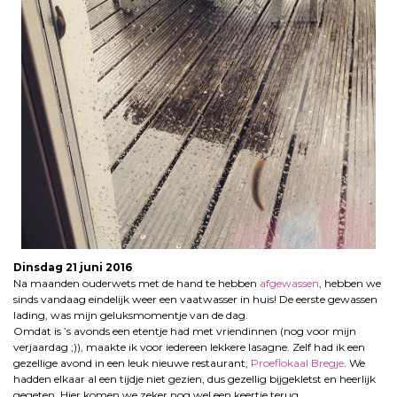
Dinsdag 21 juni 2016
Na maanden ouderwets met de hand te hebben
afgewassen
, hebben we
sinds vandaag eindelijk weer een vaatwasser in huis! De eerste gewassen
lading, was mijn geluksmomentje van de dag.
Omdat is ’s avonds een etentje had met vriendinnen (nog voor mijn
verjaardag ;)), maakte ik voor iedereen lekkere lasagne. Zelf had ik een
gezellige avond in een leuk nieuwe restaurant,
Proeflokaal Bregje
. We
hadden elkaar al een tijdje niet gezien, dus gezellig bijgekletst en heerlijk
gegeten, Hier komen we zeker nog wel een keertje terug