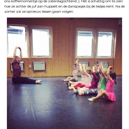
ons koffiemomentje op de zaterdagochtend ;). Het is schattig om te zien
hoe ze achter de juf aan huppelt en de danspasjes bij de liedjes kent. Na de
zomer zal ze opnieuw lessen gaan volgen.