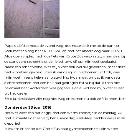
Papa’s Liefste moest de avond weg, dus nestelde ik me op de bank en
keek met een oog naar NED-SWE en met het andere oog naar OITNB.
Afgelopen vrijdag had ik de fiets van Grote Zus verplaatst, maar daarbij
de standaard (zo eentje onder je achterwiel) op mijn voet geplaatst.
Naast een schaafwond, was mijn voet ook wel dik geworden, maar deze
had ik meteen gekoeld. Toen ik vandaag mijn schoenen uit trok, was
mijn voet in eens helemaal blauw! Mss kwam dat omdat ik vandaag
dichte schoenen met een hak had gedragen Extra blij dat ik toch niet
helemaal naar Rotterdam was gegaan. Benieuwd hoe mijn voet er dan
uit had gezien.
En o ja, de slakken zijn nog niet weg en komen nu ook zelfs binnen, brrr
Donderdag 23 juni 2016
Het was weer een nat dagje, met een warm zonnetje in de middag. Al
met al maakte dat een erg benauwde dag. Gelukkig hadden we ijs in de
diepvries!
Ik kwam er achter dat Grote Zus haar gymschoenen te klein waren