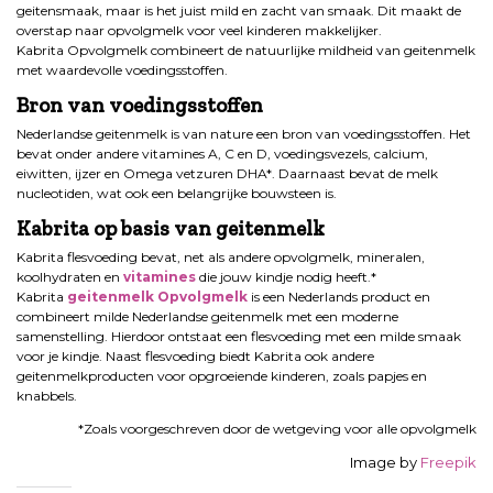
geitensmaak, maar is het juist mild en zacht van smaak. Dit maakt de
overstap naar opvolgmelk voor veel kinderen makkelijker.
Kabrita Opvolgmelk combineert de natuurlijke mildheid van geitenmelk
met waardevolle voedingsstoffen.
Bron van voedingsstoffen
Nederlandse geitenmelk is van nature een bron van voedingsstoffen. Het
bevat onder andere vitamines A, C en D, voedingsvezels, calcium,
eiwitten, ijzer en Omega vetzuren DHA*. Daarnaast bevat de melk
nucleotiden, wat ook een belangrijke bouwsteen is.
Kabrita op basis van geitenmelk
Kabrita flesvoeding bevat, net als andere opvolgmelk, mineralen,
koolhydraten en
vitamines
die jouw kindje nodig heeft.*
Kabrita
geitenmelk Opvolgmelk
is een Nederlands product en
combineert milde Nederlandse geitenmelk met een moderne
samenstelling. Hierdoor ontstaat een flesvoeding met een milde smaak
voor je kindje. Naast flesvoeding biedt Kabrita ook andere
geitenmelkproducten voor opgroeiende kinderen, zoals papjes en
knabbels.
*Zoals voorgeschreven door de wetgeving voor alle opvolgmelk
Image by
Freepik