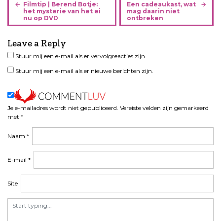
B
Filmtip | Berend Botje:
Een cadeaukast, wat
e
het mysterie van het ei
mag daarin niet
nu op DVD
ontbreken
r
i
Leave a Reply
c
h
Stuur mij een e-mail als er vervolgreacties zijn.
t
Stuur mij een e-mail als er nieuwe berichten zijn.
n
a
v
i
Je e-mailadres wordt niet gepubliceerd.
Vereiste velden zijn gemarkeerd
met
*
g
a
Naam
*
t
i
E-mail
*
e
Site