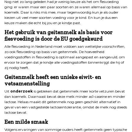
Nog niet zo lang geleden had je weinig keuze als het om flesvoeding
ging: er waren maar een paar soorten en ze waren allemaal op basis van
koemelk. Daar is niks mis mee, maar tegenwoordig kun je als ouder
kiezen uit veel meer soorten voeding voor je kind. En kun je dus een
keuze maken die echt bij jou en je kindje past.
Het gebruik van geitenmelk als basis voor
flesvoeding is door de EU goedgekeurd
Alle flesvoeding in Nederland moet voldoen aan wettelijke voorschriften,
zo ook flesvoeding op basis van geitenmelk. De hoeveelheid
voedingsstoffen in flesvoeding is optimaal aangepast en aangevuld, om
ervoor te zorgen dat je kindje alle voedingsstoffen binnenkrijgt die hij of
zij nodig heeft.
Geitenmelk heeft een unieke eiwit- en
vetsamenstelling
Uit
onderzoek
is gebleken dat geitenmelk meer korte vetzuren bevat
dan koemelk. Daarnaast bevat deze melk minder as1-caseïne en minder
lactose. Helaas maakt dit geitenmelk nog geen geschikt alternatief in
geval van een vastgestelde lactoseintolerantie, omdat de melk nog steeds
lactose bevat.
Een milde smaak
Volgens ervaringen van sommige ouders heeft geitenmelk geen typische