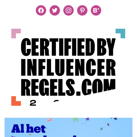
facebook
twitter
instagram
pinterest
bloglovin