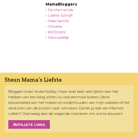
MamaBloggers
-
De MamaGids
-
Lisette Schrijft
-
MeerVanMir
-
Olivette
-
KiDDoWz
-
Mamaliefde
Steun Mama’s Liefste
Bloggen is een leuke hobby, maar kost best veel tijd en aan het
hebben van een blog zitten nu ook eenmaal kosten. Denk
bijvoorbeeld aan het hosten en onderhouden van mijn website of het
versturen van de prijzen naar winnaars. Geniet jij ook van Mama’s
Liefste? Overweeg dan de volgende manieren om ons te steunen!
Affiliate links