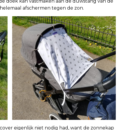
 de doek kan vastmaken aan de duwstang van de
 helemaal afschermen tegen de zon.
over eigenlijk niet nodig had, want de zonnekap