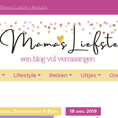
Mama’s Liefste – Affiliate
e
Lifestyle
Reizen
Uitjes
Ove
naars
,
Zwangerschap & Baby
18 april 2019