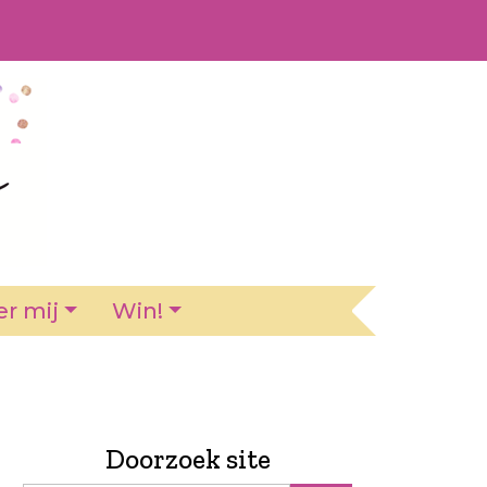
r mij
Win!
Doorzoek site