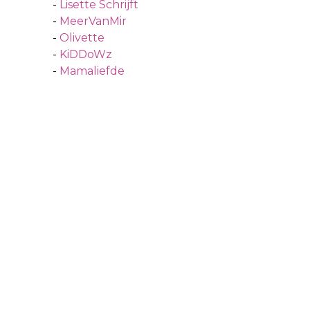
-
Lisette Schrijft
-
MeerVanMir
-
Olivette
-
KiDDoWz
-
Mamaliefde