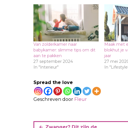
Van zolderkamer naar
Maak met e
babykamer: slimme tips om dit
blokhut je v
aan te pakken
jaar
27 september 2024
27 mei 202
In "Interieur"
In "Lifestyle
Spread the love
Geschreven door
Fleur
B
Zwanger? Dit zijn de