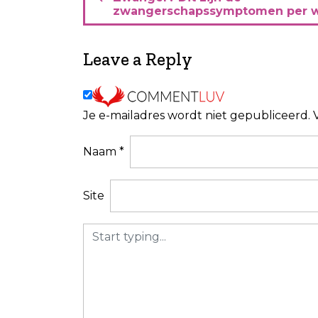
e
zwangerschapssymptomen per 
r
i
Leave a Reply
c
h
Je e-mailadres wordt niet gepubliceerd.
t
n
Naam
*
a
v
Site
i
g
a
t
i
e