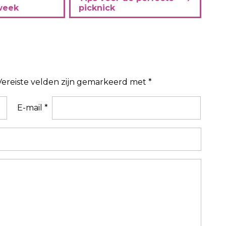
week
picknick
Vereiste velden zijn gemarkeerd met
*
E-mail
*