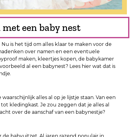
n met een baby nest
! Nu is het tijd om alles klaar te maken voor de
an nadenken over namen en een eventuele
byproof maken, kleertjes kopen, de babykamer
ijvoorbeeld al een babynest? Lees hier wat dat is
ndje.
aarschijnlijk alles al op je lijstje staan. Van een
ot kledingkast. Je zou zeggen dat je alles al
dacht over de aanschaf van een babynestje?
 de babyuitzet. Al jaren razend populair in