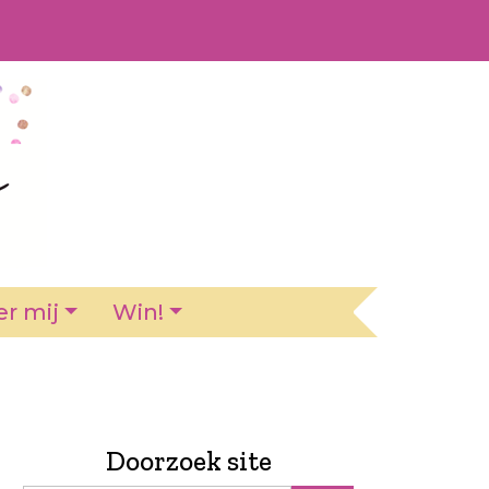
r mij
Win!
Doorzoek site