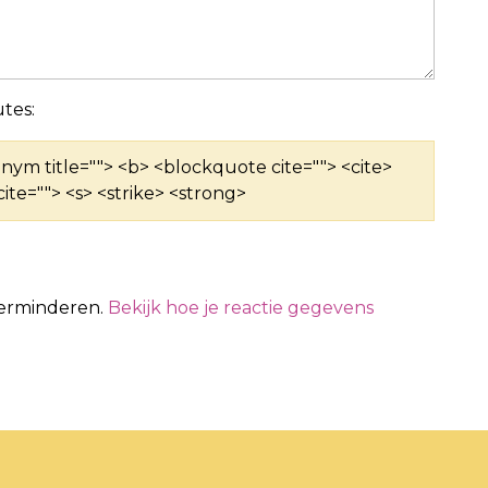
tes:
ronym title=""> <b> <blockquote cite=""> <cite>
ite=""> <s> <strike> <strong>
verminderen.
Bekijk hoe je reactie gegevens