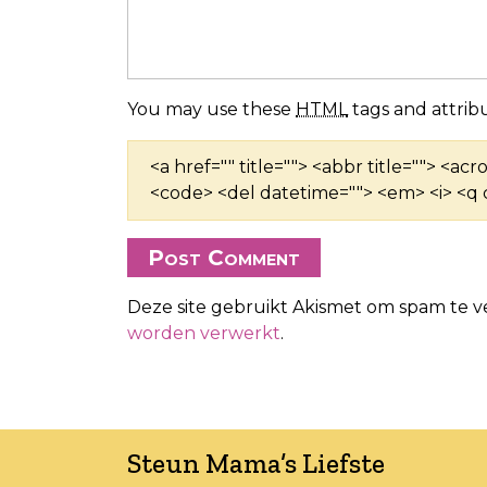
You may use these
HTML
tags and attribu
<a href="" title=""> <abbr title=""> <ac
<code> <del datetime=""> <em> <i> <q c
Deze site gebruikt Akismet om spam te 
worden verwerkt
.
Steun Mama’s Liefste