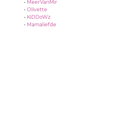
-
MeerVanMir
-
Olivette
-
KiDDoWz
-
Mamaliefde