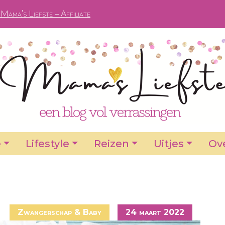
Mama’s Liefste – Affiliate
e
Lifestyle
Reizen
Uitjes
Ove
Zwangerschap & Baby
24 maart 2022