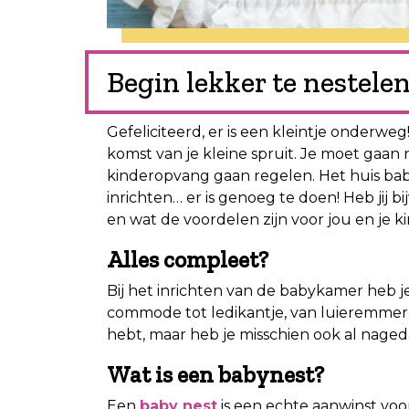
Begin lekker te nestele
Gefeliciteerd, er is een kleintje onderweg
komst van je kleine spruit. Je moet ga
kinderopvang gaan regelen. Het huis ba
inrichten… er is genoeg te doen! Heb jij b
en wat de voordelen zijn voor jou en je ki
Alles compleet?
Bij het inrichten van de babykamer heb je w
commode tot ledikantje, van luieremmer t
hebt, maar heb je misschien ook al nage
Wat is een babynest?
Een
baby nest
is een echte aanwinst voor