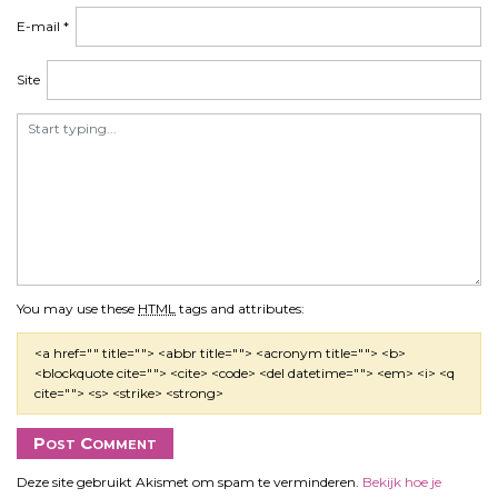
E-mail
*
Site
You may use these
HTML
tags and attributes:
<a href="" title=""> <abbr title=""> <acronym title=""> <b>
<blockquote cite=""> <cite> <code> <del datetime=""> <em> <i> <q
cite=""> <s> <strike> <strong>
Deze site gebruikt Akismet om spam te verminderen.
Bekijk hoe je