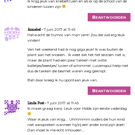
Ik krijg jeuk van kriebeltruien en als er op de school van de
kinderen luizen zijn
Beantwoorden
7 juni 2017 at 11:45
Annabel
Haha echt de humor van mijn vent! Zou die wel erg leuk
vinden!
Van het weekend had ik nog giga jeuk! Ik was buiten de
plant aan het snoeien… Ik weet dat het het seizoen niet is,
maar de plant had een paar takken met witte
balletjes/beestjes/ luizen of schimmel. Luizenspul hielp niet
dus de takken die besmet waren weg geknipt.
Bah daar kreeg ik nu spontaan jeuk van…
Beantwoorden
7 juni 2017 at 11:45
Linda Post
Ik maak graag kans. Leuk voor Hidde zijn eerste vaderdag
Waar ik jeuk van krijg…. Uhmmmm ouders die hun kind
niet aanspreken wanneer hij/zij een ander kind pijn doet!
Dan moet ik me echt inhouden….