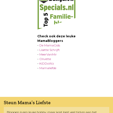
Check ook deze leuke
MamaBloggers
-
De MamaGids
-
Lisette Schrijft
-
MeerVanMir
-
Olivette
-
KiDDoWz
-
Mamaliefde
Steun Mama’s Liefste
Bloggen is een leuke hobby, maar kost best veel tijd en aan het