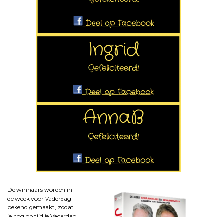
De winnaars worden in
de week voor Vaderdag
bekend gemaakt, zodat
je nog op tijd je Vaderdag