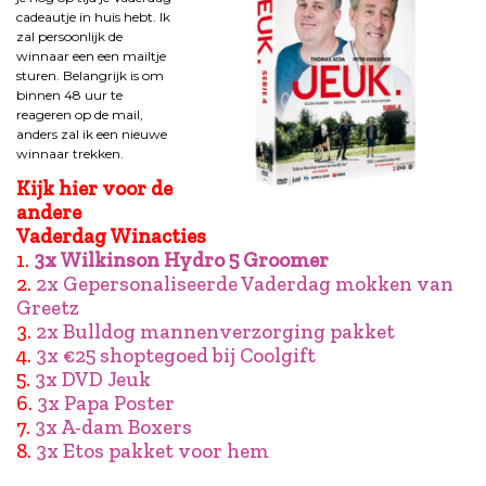
cadeautje in huis hebt. Ik
zal persoonlijk de
winnaar een een mailtje
sturen. Belangrijk is om
binnen 48 uur te
reageren op de mail,
anders zal ik een nieuwe
winnaar trekken.
Kijk hier voor de
andere
Vaderdag Winacties
1.
3x Wilkinson Hydro 5 Groomer
2.
2x Gepersonaliseerde Vaderdag mokken van
Greetz
3.
2x Bulldog mannenverzorging pakket
4.
3x €25 shoptegoed bij Coolgift
5.
3x DVD Jeuk
6.
3x Papa Poster
7.
3x A-dam Boxers
8.
3x Etos pakket voor hem