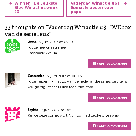
B
Winnen | De Leukste
Vaderdag Winactie #6 |
e
Blog Winacties week
Speciale poster voor
23
papa
r
i
33 thoughts on “
Vaderdag Winactie #5 | DVDbox
c
van de serie Jeuk
”
h
t
7 juni 2017 at 07:18
Anna
n
Ik doe heel graag mee
Facebook: An Na
a
v
Beantwoorden
i
g
7 juni 2017 at 08:07
Cassandra
a
Ik ben eigenlijk niet zo van de nederlandse series, de titel is
wel geinig, maar ik doe toch niet mee
t
i
Beantwoorden
e
7 juni 2017 at 08:12
Sophie
Kende deze comedy uit NL nog niet! Leuke giveaway
Beantwoorden