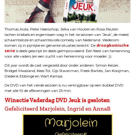
Thomas Acda, Peter Heerschop, Jelka van Houten en Rosa Reuten
lachen kriebels en ergernissen weg in het 4e seizoen van ‘Jeuk’, de meest
schaamteloze én schaamtevolle comedy van Nederland. Wederom
komen zij in pijnlijke en gênante situaties terecht. De
droogkomische
serie
is deels gescript én deels geïmproviseerd. Een feest van herkenning
voor alle vaders (en een zucht van herkenning voor moeder ;)).
Dit jaar wordt de cast vergezeld door onder anderen: Simon Keizer,
Bridget Maasland, Kees Tol, Gijs Staverman, Freek Bartels, Jan Kooijman,
Diederik Ebbinge en Wart Kamps.
De DVD van het vierde seizoen is nu verkrijgbaar op een dubbel DVD
met alle 10 de afleveringen van 25 min.
Winactie Vaderdag DVD Jeuk is gesloten
Gefeliciteerd Marjolein, Ingrid en AnnaB