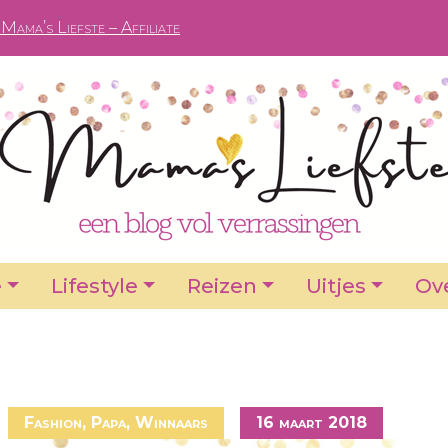
Mama’s Liefste – Affiliate
e
Lifestyle
Reizen
Uitjes
Ove
Fashion
,
Papa
,
Winnaars
16 maart 2018