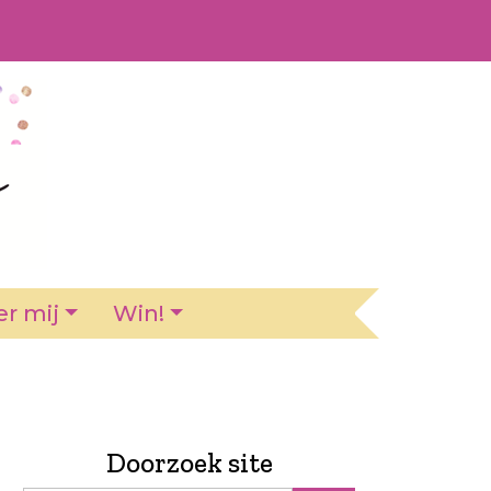
r mij
Win!
Doorzoek site