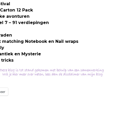
tival
Carton 12 Pack
jke avonturen
 7 – 91 verdiepingen
raden
 matching Notebook en Nail wraps
ly
ntiek en Mysterie
tricks
eer