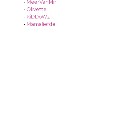
-
MeerVanMir
-
Olivette
-
KiDDoWz
-
Mamaliefde