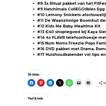
#8
3x Ritual pakket van het FitFes
#9 Hatchimals CollEGGtibles Egg 
#10 Lemony Snickets afschuweli
#11 De Waanzinnige Boomhut deel
#12 Kids Me Baby Mealtime Kit
#13 €40 shoptegoed bij Kaya Sie
#14 4x FLAVR telefoonhoesje met
#15 Num Noms Freezie Pops Fami
#16 DVD pakket met Drama, Roma
#17 Huishoudkalender vol tips en 
Dit delen:
M
Vind ik leuk: