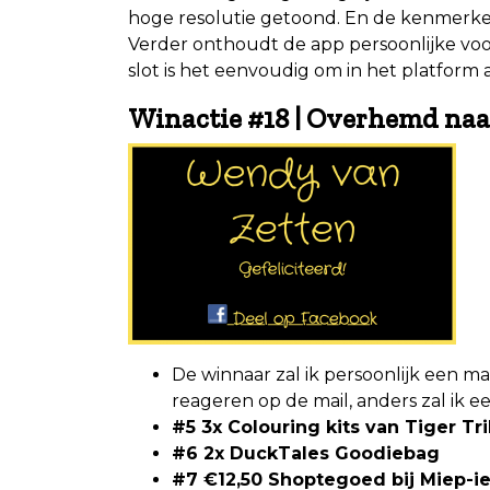
hoge resolutie getoond. En de kenmerken
Verder onthoudt de app persoonlijke vo
slot is het eenvoudig om in het platfor
Winactie #18 | Overhemd naar 
De winnaar zal ik persoonlijk een ma
reageren op de mail, anders zal ik 
#5
3x Colouring kits van Tiger Tr
#6
2x DuckTales Goodiebag
#7
€12,50 Shoptegoed bij Miep-i