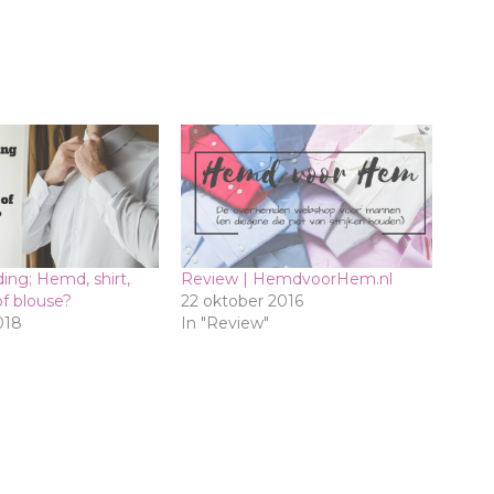
ng; Hemd, shirt,
Review | HemdvoorHem.nl
f blouse?
22 oktober 2016
018
In "Review"