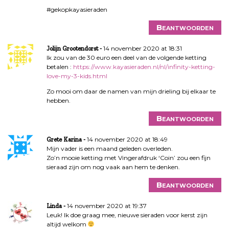
#gekopkayasieraden
Beantwoorden
14 november 2020 at 18:31
Jolijn Grootendorst
Ik zou van de 30 euro een deel van de volgende ketting
betalen :
https://www.kayasieraden.nl/nl/infinity-ketting-
love-my-3-kids.html
Zo mooi om daar de namen van mijn drieling bij elkaar te
hebben.
Beantwoorden
14 november 2020 at 18:49
Grete Karina
Mijn vader is een maand geleden overleden.
Zo’n mooie ketting met Vingerafdruk ‘Coin’ zou een fijn
sieraad zijn om nog vaak aan hem te denken.
Beantwoorden
14 november 2020 at 19:37
Linda
Leuk! Ik doe graag mee, nieuwe sieraden voor kerst zijn
altijd welkom