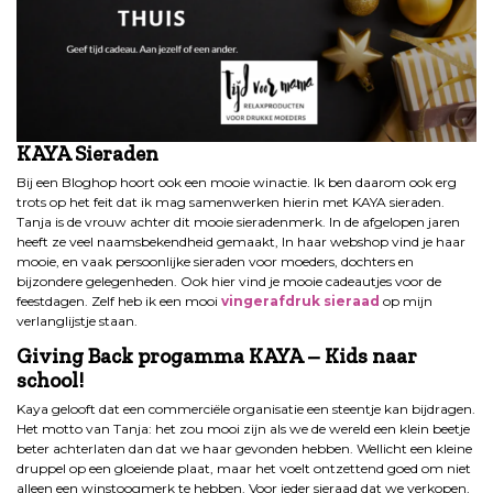
KAYA Sieraden
Bij een Bloghop hoort ook een mooie winactie. Ik ben daarom ook erg
trots op het feit dat ik mag samenwerken hierin met KAYA sieraden.
Tanja is de vrouw achter dit mooie sieradenmerk. In de afgelopen jaren
heeft ze veel naamsbekendheid gemaakt, In haar webshop vind je haar
mooie, en vaak persoonlijke sieraden voor moeders, dochters en
bijzondere gelegenheden. Ook hier vind je mooie cadeautjes voor de
feestdagen. Zelf heb ik een mooi
vingerafdruk sieraad
op mijn
verlanglijstje staan.
Giving Back progamma KAYA – Kids naar
school!
Kaya gelooft dat een commerciële organisatie een steentje kan bijdragen.
Het motto van Tanja: het zou mooi zijn als we de wereld een klein beetje
beter achterlaten dan dat we haar gevonden hebben. Wellicht een kleine
druppel op een gloeiende plaat, maar het voelt ontzettend goed om niet
alleen een winstoogmerk te hebben. Voor ieder sieraad dat we verkopen,