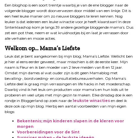
Een bloghop is een soort treintje waarbij je van de ene blogger naar de
volgende blogger wordt doorverwezen door middel van een linkje. Dit is
een heel leuke manier om zo nieuwe bloggers te leren kennen. Nog
leuker is dat iedereen een leuke winactie voor je heeft klaarstaan! In deze
Sinterklaashop kom je langs 39 andere gezellige bloggende mama’s. Dus
zet een pot thee, neem er wat kruidnootjes bij en laat je verrassen door
alle verhalen en mooie acties.
Welkom op… Mama’s Liefste
Leuk dat je bent aangekomen bij mijn blog; Mama’s Liefste. Wellicht ben
je hier al eens eerder geweest, maar misschien is dit de eerste keer. Mijn
naam is Fleur en ik ben moeder van 2 lieve meiden van 8 en 12 jaar.
Omdat mijn dames al wat ouder zijn is dit geen Mamablog met
bevalling-, borstvoeding- en consultatiebureauverhalen. Op Mama’s
Liefste deel ik graag mijn verrassingen en life hacks in het moederschap.
Daarbij vind ik het leuk om producten voor mama’s en hun kids uit te
proberen en veel uitjes met mijn gezin te maken. Elke dinsdag doe ik een
rondje in Bloggerland op zoek naar de
leukste winacties
en deel ik
deze ook op mijn blog. Hierbij een aantal voorbeelden van mijn eigen
blogs:
Bekentenis; mijn kinderen slapen in de kleren voor
morgen
Voorbereidingen voor de Sint
Surprises maken – de leukste ideeën