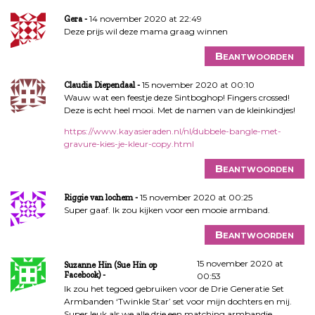
14 november 2020 at 22:49
Gera
Deze prijs wil deze mama graag winnen
Beantwoorden
15 november 2020 at 00:10
Claudia Diependaal
Wauw wat een feestje deze Sintboghop! Fingers crossed!
Deze is echt heel mooi. Met de namen van de kleinkindjes!
https://www.kayasieraden.nl/nl/dubbele-bangle-met-
gravure-kies-je-kleur-copy.html
Beantwoorden
15 november 2020 at 00:25
Riggie van lochem
Super gaaf. Ik zou kijken voor een mooie armband.
Beantwoorden
15 november 2020 at
Suzanne Hin (Sue Hin op
Facebook)
00:53
Ik zou het tegoed gebruiken voor de Drie Generatie Set
Armbanden ‘Twinkle Star’ set voor mijn dochters en mij.
Super leuk als we alle drie een matching armbandje