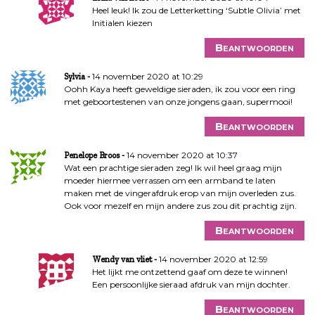
Heel leuk! Ik zou de Letterketting ‘Subtle Olivia’ met
Initialen kiezen
Beantwoorden
14 november 2020 at 10:29
Sylvia
Oohh Kaya heeft geweldige sieraden, ik zou voor een ring
met geboortestenen van onze jongens gaan, supermooi!
Beantwoorden
14 november 2020 at 10:37
Penelope Broos
Wat een prachtige sieraden zeg! Ik wil heel graag mijn
moeder hiermee verrassen om een armband te laten
maken met de vingerafdruk erop van mijn overleden zus.
Ook voor mezelf en mijn andere zus zou dit prachtig zijn.
Beantwoorden
14 november 2020 at 12:59
Wendy van vliet
Het lijkt me ontzettend gaaf om deze te winnen!
Een persoonlijke sieraad afdruk van mijn dochter.
Beantwoorden