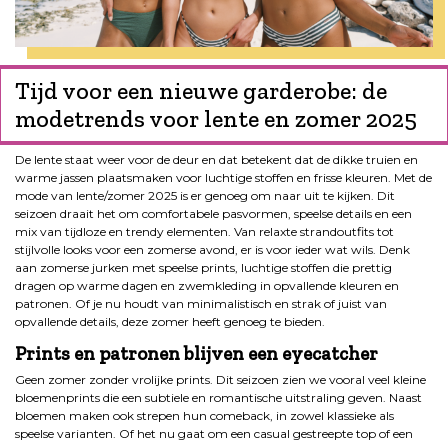
Tijd voor een nieuwe garderobe: de
modetrends voor lente en zomer 2025
De lente staat weer voor de deur en dat betekent dat de dikke truien en
warme jassen plaatsmaken voor luchtige stoffen en frisse kleuren. Met de
mode van lente/zomer 2025 is er genoeg om naar uit te kijken. Dit
seizoen draait het om comfortabele pasvormen, speelse details en een
mix van tijdloze en trendy elementen. Van relaxte strandoutfits tot
stijlvolle looks voor een zomerse avond, er is voor ieder wat wils. Denk
aan zomerse jurken met speelse prints, luchtige stoffen die prettig
dragen op warme dagen en zwemkleding in opvallende kleuren en
patronen. Of je nu houdt van minimalistisch en strak of juist van
opvallende details, deze zomer heeft genoeg te bieden.
Prints en patronen blijven een eyecatcher
Geen zomer zonder vrolijke prints. Dit seizoen zien we vooral veel kleine
bloemenprints die een subtiele en romantische uitstraling geven. Naast
bloemen maken ook strepen hun comeback, in zowel klassieke als
speelse varianten. Of het nu gaat om een casual gestreepte top of een