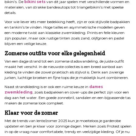
bikini’s. De
bikini sets
van dit jaar spelen met verschillende vormen en
materialen, van strakke bandeautops tot triangelbikini’s met speelse
details.
Voor wie liever iets meer bedekking heeft, zijn er ook stijlvolle badpakken
en tankini’s te vinden. Hoge tailles en asymmetrische modellen geven
een moderne twist aan klassieke zwemkleding. Prints en felle kleuren
zijn populair, maar ook rustige tinten zoals zand, olijfgroen en pastel
blijven een veilige keuze.
Zomerse outfits voor elke gelegenheid
Van een dagje strand tot een zomerse stadswandeling, de juiste outfit
maakt het verschil. In de nieuwste collecties is een breed aanbod aan
kleding te vinden die zowel praktisch als stijlvol is. Denk aan zwierige
jurken, luchtige broeken en fijne tops die je makkelijk kunt combineren.
Naast strandkleding is er ook een ruime keuze in
dames
zwemkleding
, zoals badpakken en cover-ups die perfect zijn voor een
dag aan het water. Een goede zonnebril, sandalen en een bijpassende tas
maken de zomerse look compleet.
Klaar voor de zomer
Met de trends van lente/zomer 2025 kun je moeiteloos je garderobe
updaten en ben je klaar voor zonnige dagen. Merken zoals Protest spelen
in op de vraag naar comfortabele, trendy en veelzijdige kleding. Of je nu