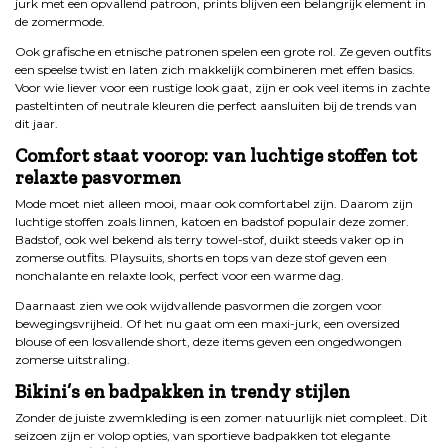
jurk met een opvallend patroon, prints blijven een belangrijk element in
de zomermode.
Ook grafische en etnische patronen spelen een grote rol. Ze geven outfits
een speelse twist en laten zich makkelijk combineren met effen basics.
Voor wie liever voor een rustige look gaat, zijn er ook veel items in zachte
pasteltinten of neutrale kleuren die perfect aansluiten bij de trends van
dit jaar.
Comfort staat voorop: van luchtige stoffen tot
relaxte pasvormen
Mode moet niet alleen mooi, maar ook comfortabel zijn. Daarom zijn
luchtige stoffen zoals linnen, katoen en badstof populair deze zomer.
Badstof, ook wel bekend als terry towel-stof, duikt steeds vaker op in
zomerse outfits. Playsuits, shorts en tops van deze stof geven een
nonchalante en relaxte look, perfect voor een warme dag.
Daarnaast zien we ook wijdvallende pasvormen die zorgen voor
bewegingsvrijheid. Of het nu gaat om een maxi-jurk, een oversized
blouse of een losvallende short, deze items geven een ongedwongen
zomerse uitstraling.
Bikini’s en badpakken in trendy stijlen
Zonder de juiste zwemkleding is een zomer natuurlijk niet compleet. Dit
seizoen zijn er volop opties, van sportieve badpakken tot elegante