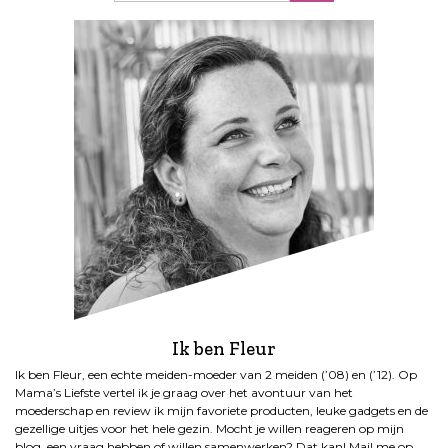
Ik ben Fleur
Ik ben Fleur, een echte meiden-moeder van 2 meiden (’08) en (’12). Op
Mama’s Liefste vertel ik je graag over het avontuur van het
moederschap en review ik mijn favoriete producten, leuke gadgets en de
gezellige uitjes voor het hele gezin. Mocht je willen reageren op mijn
blog, een vraag hebben of willen samenwerken? Dat kan! Mail me op