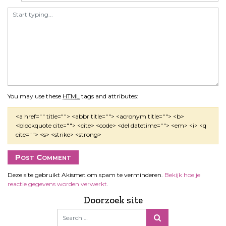
You may use these
HTML
tags and attributes:
<a href="" title=""> <abbr title=""> <acronym title=""> <b>
<blockquote cite=""> <cite> <code> <del datetime=""> <em> <i> <q
cite=""> <s> <strike> <strong>
Deze site gebruikt Akismet om spam te verminderen.
Bekijk hoe je
reactie gegevens worden verwerkt
.
Doorzoek site