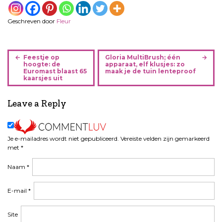
Geschreven door
Fleur
B
Feestje op
Gloria MultiBrush; één
e
hoogte: de
apparaat, elf klusjes: zo
Euromast blaast 65
maak je de tuin lenteproof
r
kaarsjes uit
i
c
Leave a Reply
h
t
n
Je e-mailadres wordt niet gepubliceerd.
Vereiste velden zijn gemarkeerd
a
met
*
v
i
Naam
*
g
a
E-mail
*
t
i
Site
e