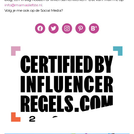
info@mamasliefste.nl
.
Volg je me ook op de Social Media?
facebook
twitter
instagram
pinterest
bloglovin