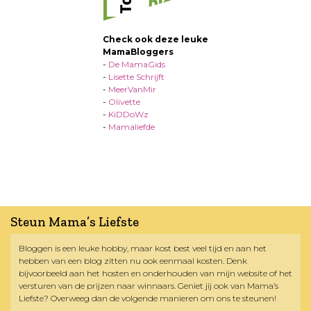
Check ook deze leuke
MamaBloggers
-
De MamaGids
-
Lisette Schrijft
-
MeerVanMir
-
Olivette
-
KiDDoWz
-
Mamaliefde
Steun Mama’s Liefste
Bloggen is een leuke hobby, maar kost best veel tijd en aan het
hebben van een blog zitten nu ook eenmaal kosten. Denk
bijvoorbeeld aan het hosten en onderhouden van mijn website of het
versturen van de prijzen naar winnaars. Geniet jij ook van Mama’s
Liefste? Overweeg dan de volgende manieren om ons te steunen!