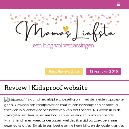
Skip
to
content
Kids
,
Review
,
Uitje
12 februari 2016
Review | Kidsproof website
Ik vind het altijd erg gezellig om met de meiden opstap te
gaan. Gewoon een rondje over de markt, een bezoekje aan de speel-o-
theek en bibliotheek of het bezoeken van het theater. Nu woon ik in de
(rand)stad en daar is het aanbod aan leuke dingen ruim voldoende.
Mijn vriendinnen weet ondertussen wel dat ik altijd op zoek ben naar
deze leuke uitjes. En als je een beetje om je heen kijkt en de locale krantjes