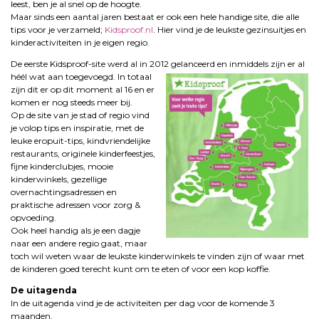
leest, ben je al snel op de hoogte.
Maar sinds een aantal jaren bestaat er ook een hele handige site, die alle
tips voor je verzameld;
Kidsproof.nl
. Hier vind je de leukste gezinsuitjes en
kinderactiviteiten in je eigen regio.
De eerste Kidsproof-site werd al in 2012 gelanceerd en inmiddels zijn er al
héél wat aan
toegevoegd. In totaal
zijn dit er op dit moment al 16 en er
komen er nog steeds meer bij.
Op de site van je stad of regio vind
je volop tips en inspiratie, met de
leuke eropuit-tips, kindvriendelijke
restaurants, originele kinderfeestjes,
fijne kinderclubjes, mooie
kinderwinkels, gezellige
overnachtingsadressen en
praktische adressen voor zorg &
opvoeding.
Ook heel handig als je een dagje
naar een andere regio gaat, maar
toch wil weten waar de leukste kinderwinkels te vinden zijn of waar met
de kinderen goed terecht kunt om te eten of voor een kop koffie.
De uitagenda
In de uitagenda vind je de activiteiten per dag voor de komende 3
maanden.