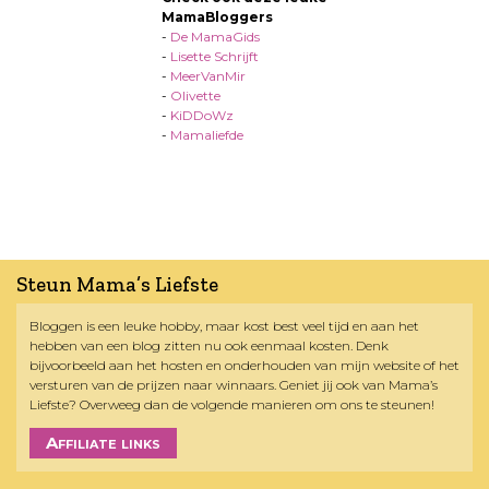
MamaBloggers
-
De MamaGids
-
Lisette Schrijft
-
MeerVanMir
-
Olivette
-
KiDDoWz
-
Mamaliefde
Steun Mama’s Liefste
Bloggen is een leuke hobby, maar kost best veel tijd en aan het
hebben van een blog zitten nu ook eenmaal kosten. Denk
bijvoorbeeld aan het hosten en onderhouden van mijn website of het
versturen van de prijzen naar winnaars. Geniet jij ook van Mama’s
Liefste? Overweeg dan de volgende manieren om ons te steunen!
Affiliate links