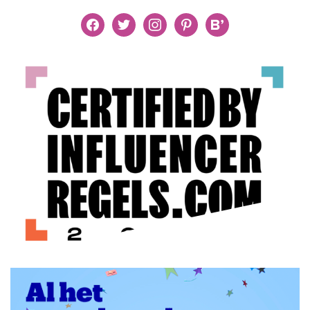
facebook
twitter
instagram
pinterest
bloglovin