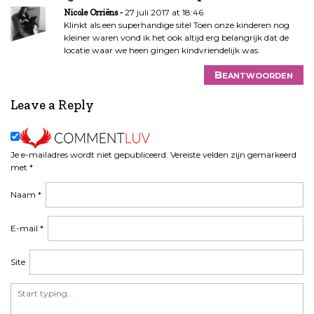
h
27 juli 2017 at 18:46
Nicole Orriëns
t
Klinkt als een superhandige site! Toen onze kinderen nog
n
kleiner waren vond ik het ook altijd erg belangrijk dat de
a
locatie waar we heen gingen kindvriendelijk was.
v
Beantwoorden
i
g
Leave a Reply
a
t
i
e
Je e-mailadres wordt niet gepubliceerd.
Vereiste velden zijn gemarkeerd
met
*
Naam
*
E-mail
*
Site