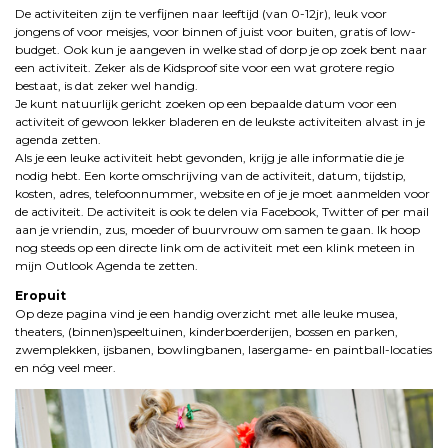
De activiteiten zijn te verfijnen naar leeftijd (van 0-12jr), leuk voor
jongens of voor meisjes, voor binnen of juist voor buiten, gratis of low-
budget. Ook kun je aangeven in welke stad of dorp je op zoek bent naar
een activiteit. Zeker als de Kidsproof site voor een wat grotere regio
bestaat, is dat zeker wel handig.
Je kunt natuurlijk gericht zoeken op een bepaalde datum voor een
activiteit of gewoon lekker bladeren en de leukste activiteiten alvast in je
agenda zetten.
Als je een leuke activiteit hebt gevonden, krijg je alle informatie die je
nodig hebt. Een korte omschrijving van de activiteit, datum, tijdstip,
kosten, adres, telefoonnummer, website en of je je moet aanmelden voor
de activiteit. De activiteit is ook te delen via Facebook, Twitter of per mail
aan je vriendin, zus, moeder of buurvrouw om samen te gaan. Ik hoop
nog steeds op een directe link om de activiteit met een klink meteen in
mijn Outlook Agenda te zetten.
Eropuit
Op deze pagina vind je een handig overzicht met alle leuke musea,
theaters, (binnen)speeltuinen, kinderboerderijen, bossen en parken,
zwemplekken, ijsbanen, bowlingbanen, lasergame- en paintball-locaties
en nóg veel meer.