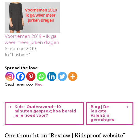
Voornemen 2019 – ik ga
weer meer jurken dragen
6 februari 2019
In "Fashion"
Spread the love
Geschreven door
Fleur
B
Kids | Ouderavond – 10
Blog | De
e
minuten gesprek; hoe bereid
leukste
je je goed voor?
Valentijn
r
gerechtjes
i
c
One thought on “
Review | Kidsproof website
”