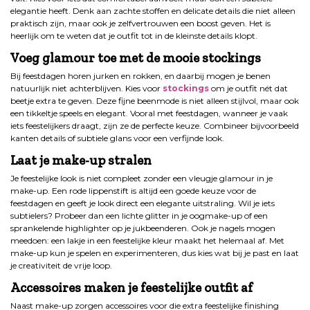
elegantie heeft. Denk aan zachte stoffen en delicate details die niet alleen
praktisch zijn, maar ook je zelfvertrouwen een boost geven. Het is
heerlijk om te weten dat je outfit tot in de kleinste details klopt.
Voeg glamour toe met de mooie stockings
Bij feestdagen horen jurken en rokken, en daarbij mogen je benen
natuurlijk niet achterblijven. Kies voor
stockings
om je outfit nét dat
beetje extra te geven. Deze fijne beenmode is niet alleen stijlvol, maar ook
een tikkeltje speels en elegant. Vooral met feestdagen, wanneer je vaak
iets feestelijkers draagt, zijn ze de perfecte keuze. Combineer bijvoorbeeld
kanten details of subtiele glans voor een verfijnde look.
Laat je make-up stralen
Je feestelijke look is niet compleet zonder een vleugje glamour in je
make-up. Een rode lippenstift is altijd een goede keuze voor de
feestdagen en geeft je look direct een elegante uitstraling. Wil je iets
subtielers? Probeer dan een lichte glitter in je oogmake-up of een
sprankelende highlighter op je jukbeenderen. Ook je nagels mogen
meedoen: een lakje in een feestelijke kleur maakt het helemaal af. Met
make-up kun je spelen en experimenteren, dus kies wat bij je past en laat
je creativiteit de vrije loop.
Accessoires maken je feestelijke outfit
af
Naast make-up zorgen accessoires voor die extra feestelijke finishing