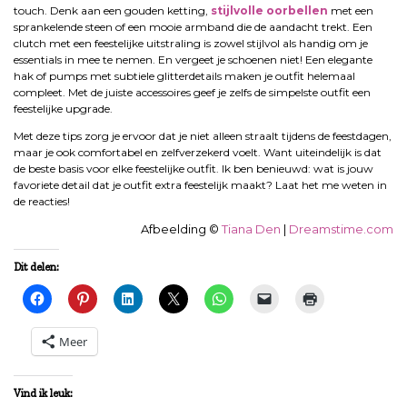
touch. Denk aan een gouden ketting,
stijlvolle oorbellen
met een
sprankelende steen of een mooie armband die de aandacht trekt. Een
clutch met een feestelijke uitstraling is zowel stijlvol als handig om je
essentials in mee te nemen. En vergeet je schoenen niet! Een elegante
hak of pumps met subtiele glitterdetails maken je outfit helemaal
compleet. Met de juiste accessoires geef je zelfs de simpelste outfit een
feestelijke upgrade.
Met deze tips zorg je ervoor dat je niet alleen straalt tijdens de feestdagen,
maar je ook comfortabel en zelfverzekerd voelt. Want uiteindelijk is dat
de beste basis voor elke feestelijke outfit. Ik ben benieuwd: wat is jouw
favoriete detail dat je outfit extra feestelijk maakt? Laat het me weten in
de reacties!
Afbeelding ©
Tiana Den
|
Dreamstime.com
Dit delen:
Meer
Vind ik leuk: