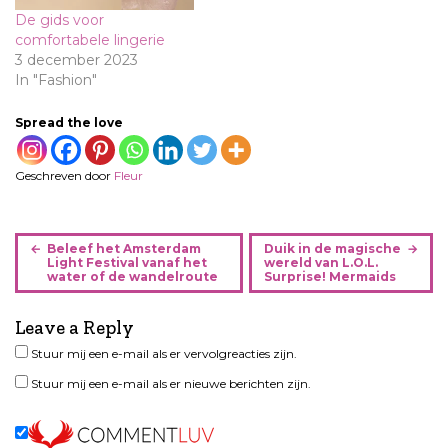
De gids voor
comfortabele lingerie
3 december 2023
In "Fashion"
Spread the love
Geschreven door
Fleur
B
Beleef het Amsterdam
Duik in de magische
e
Light Festival vanaf het
wereld van L.O.L.
water of de wandelroute
Surprise! Mermaids
r
i
Leave a Reply
c
h
Stuur mij een e-mail als er vervolgreacties zijn.
t
Stuur mij een e-mail als er nieuwe berichten zijn.
n
a
v