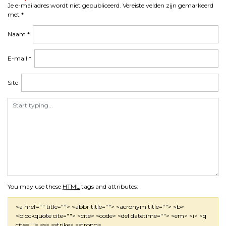
i
Je e-mailadres wordt niet gepubliceerd.
Vereiste velden zijn gemarkeerd
met
*
g
a
Naam
*
t
i
E-mail
*
e
Site
You may use these
HTML
tags and attributes:
<a href="" title=""> <abbr title=""> <acronym title=""> <b>
<blockquote cite=""> <cite> <code> <del datetime=""> <em> <i> <q
cite=""> <s> <strike> <strong>