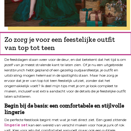
Zo zorg je voor een feestelijke outfit
van top tot teen
De feestdagen staan weer voor de deur, en dat betekent dat het tijd is om
jezelf van je meest stralende kant te laten zien. Of je nu een uitgebreide
kerstbrunch hebt gepland of een gezellig oudjaarsfeestje, je outfit en
uitstraling mogen helemaal in de spotlights staan. Maar hoe zorg je
ervoor dat je er van top tot teen feestelijk uitziet, zonder dat het
ongemakkelijk voelt? Ik deel mijn tips met je om je look compleet te
maken, inclusief wat extra aandacht voor de details die je feestelijke outfit
laten schitteren.
Begin bij de basis: een comfortabele en stijlvolle
lingerie
De perfecte feestlook begint met wat je niet direct ziet. Een goed zittende
lingerie set
kan een wereld van verschil maken voor hoe je jurk of rok
valt. Kies voor iets dat comfortabel aanvoelt maar ook een subtiele