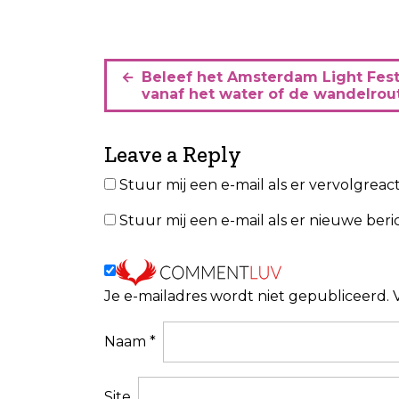
B
Beleef het Amsterdam Light Fest
e
vanaf het water of de wandelrou
r
i
Leave a Reply
c
Stuur mij een e-mail als er vervolgreacti
h
Stuur mij een e-mail als er nieuwe beric
t
n
a
Je e-mailadres wordt niet gepubliceerd.
v
i
Naam
*
g
a
Site