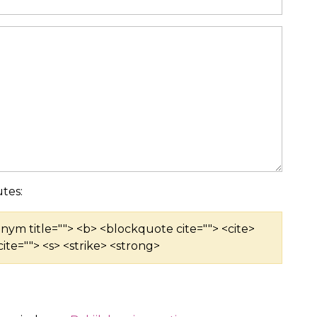
tes:
ronym title=""> <b> <blockquote cite=""> <cite>
ite=""> <s> <strike> <strong>