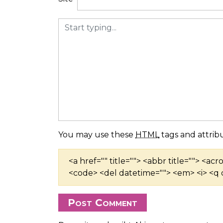
t
i
e
You may use these
HTML
tags and attribu
<a href="" title=""> <abbr title=""> <ac
<code> <del datetime=""> <em> <i> <q c