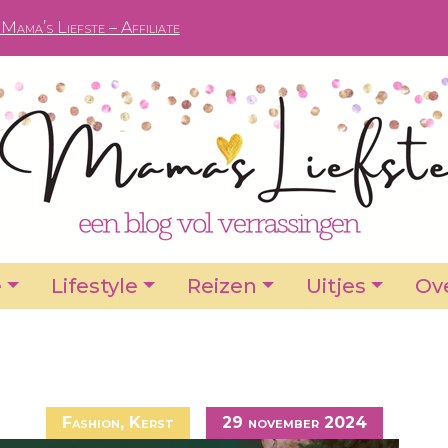
Mama’s Liefste – Affiliate
e
Lifestyle
Reizen
Uitjes
Ove
Fashion
,
Kerst
29 november 2024