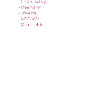
-
Lisette Schrijft
-
MeerVanMir
-
Olivette
-
KiDDoWz
-
Mamaliefde