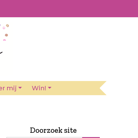
r mij
Win!
Doorzoek site