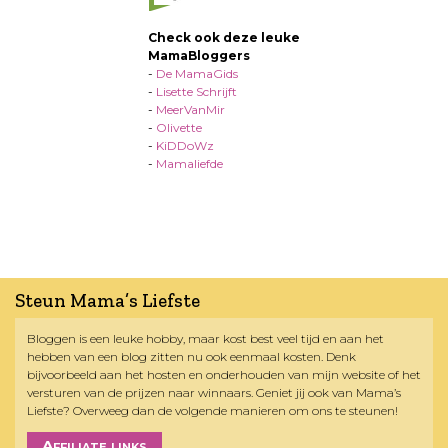
Check ook deze leuke
MamaBloggers
-
De MamaGids
-
Lisette Schrijft
-
MeerVanMir
-
Olivette
-
KiDDoWz
-
Mamaliefde
Steun Mama’s Liefste
Bloggen is een leuke hobby, maar kost best veel tijd en aan het
hebben van een blog zitten nu ook eenmaal kosten. Denk
bijvoorbeeld aan het hosten en onderhouden van mijn website of het
versturen van de prijzen naar winnaars. Geniet jij ook van Mama’s
Liefste? Overweeg dan de volgende manieren om ons te steunen!
Affiliate links