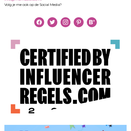
Volg je me ook op de Social Media?
facebook
twitter
instagram
pinterest
bloglovin