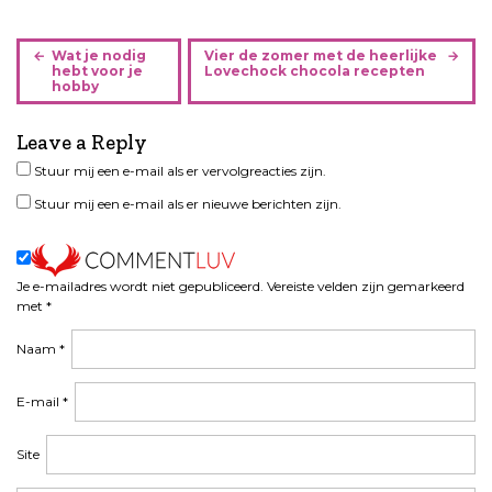
B
Wat je nodig
Vier de zomer met de heerlijke
e
hebt voor je
Lovechock chocola recepten
hobby
r
i
Leave a Reply
c
h
Stuur mij een e-mail als er vervolgreacties zijn.
t
Stuur mij een e-mail als er nieuwe berichten zijn.
n
a
v
i
Je e-mailadres wordt niet gepubliceerd.
Vereiste velden zijn gemarkeerd
met
*
g
a
Naam
*
t
i
E-mail
*
e
Site