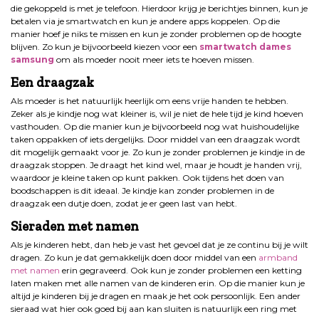
die gekoppeld is met je telefoon. Hierdoor krijg je berichtjes binnen, kun je
betalen via je smartwatch en kun je andere apps koppelen. Op die
manier hoef je niks te missen en kun je zonder problemen op de hoogte
blijven. Zo kun je bijvoorbeeld kiezen voor een
smartwatch dames
samsung
om als moeder nooit meer iets te hoeven missen.
Een draagzak
Als moeder is het natuurlijk heerlijk om eens vrije handen te hebben.
Zeker als je kindje nog wat kleiner is, wil je niet de hele tijd je kind hoeven
vasthouden. Op die manier kun je bijvoorbeeld nog wat huishoudelijke
taken oppakken of iets dergelijks. Door middel van een draagzak wordt
dit mogelijk gemaakt voor je. Zo kun je zonder problemen je kindje in de
draagzak stoppen. Je draagt het kind wel, maar je houdt je handen vrij,
waardoor je kleine taken op kunt pakken. Ook tijdens het doen van
boodschappen is dit ideaal. Je kindje kan zonder problemen in de
draagzak een dutje doen, zodat je er geen last van hebt.
Sieraden met namen
Als je kinderen hebt, dan heb je vast het gevoel dat je ze continu bij je wilt
dragen. Zo kun je dat gemakkelijk doen door middel van een
armband
met namen
erin gegraveerd. Ook kun je zonder problemen een ketting
laten maken met alle namen van de kinderen erin. Op die manier kun je
altijd je kinderen bij je dragen en maak je het ook persoonlijk. Een ander
sieraad wat hier ook goed bij aan kan sluiten is natuurlijk een ring met