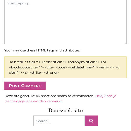
You may use these
HTML
tags and attributes:
<a href="" title=""> <abbr title=""> <acronym title=""> <b>
<blockquote cite=""> <cite> <code> <del datetime=""> <em> <i> <q
cite=""> <s> <strike> <strong>
Deze site gebruikt Akismet om spam te verminderen.
Bekijk hoe je
reactie gegevens worden verwerkt
.
Doorzoek site