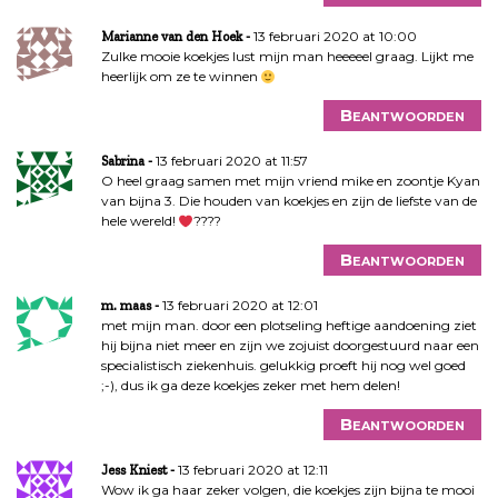
13 februari 2020 at 10:00
Marianne van den Hoek
Zulke mooie koekjes lust mijn man heeeeel graag. Lijkt me
heerlijk om ze te winnen
Beantwoorden
13 februari 2020 at 11:57
Sabrina
O heel graag samen met mijn vriend mike en zoontje Kyan
van bijna 3. Die houden van koekjes en zijn de liefste van de
hele wereld!
????
Beantwoorden
13 februari 2020 at 12:01
m. maas
met mijn man. door een plotseling heftige aandoening ziet
hij bijna niet meer en zijn we zojuist doorgestuurd naar een
specialistisch ziekenhuis. gelukkig proeft hij nog wel goed
;-), dus ik ga deze koekjes zeker met hem delen!
Beantwoorden
13 februari 2020 at 12:11
Jess Kniest
Wow ik ga haar zeker volgen, die koekjes zijn bijna te mooi