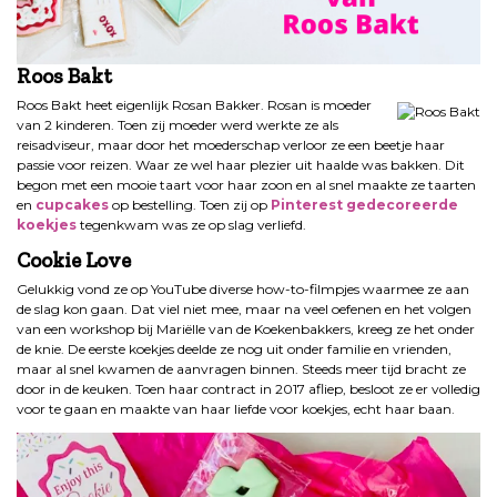
Roos Bakt
Roos Bakt heet eigenlijk Rosan Bakker. Rosan is moeder
van 2 kinderen. Toen zij moeder werd werkte ze als
reisadviseur, maar door het moederschap verloor ze een beetje haar
passie voor reizen. Waar ze wel haar plezier uit haalde was bakken. Dit
begon met een mooie taart voor haar zoon en al snel maakte ze taarten
en
cupcakes
op bestelling. Toen zij op
Pinterest gedecoreerde
koekjes
tegenkwam was ze op slag verliefd.
Cookie Love
Gelukkig vond ze op YouTube diverse how-to-filmpjes waarmee ze aan
de slag kon gaan. Dat viel niet mee, maar na veel oefenen en het volgen
van een workshop bij Mariëlle van de Koekenbakkers, kreeg ze het onder
de knie. De eerste koekjes deelde ze nog uit onder familie en vrienden,
maar al snel kwamen de aanvragen binnen. Steeds meer tijd bracht ze
door in de keuken. Toen haar contract in 2017 afliep, besloot ze er volledig
voor te gaan en maakte van haar liefde voor koekjes, echt haar baan.