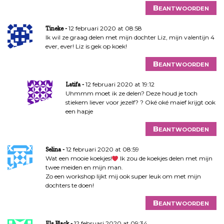
i
Beantwoorden
e
12 februari 2020 at 08:58
Tineke
Ik wil ze graag delen met mijn dochter Liz, mijn valentijn 4
ever, ever! Liz is gek op koek!
Beantwoorden
12 februari 2020 at 19:12
Latifa
Uhmmm moet ik ze delen? Deze houd je toch
stiekem liever voor jezelf? ? Oké oké maief krijgt ook
een hapje
Beantwoorden
12 februari 2020 at 08:59
Selina
Wat een mooie koekjes!
Ik zou de koekjes delen met mijn
twee meiden en mijn man.
Zo een workshop lijkt mij ook super leuk om met mijn
dochters te doen!
Beantwoorden
12 februari 2020 at 09:34
Els Black