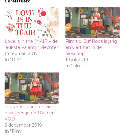
Gerelateerd
Love is in the (h)AIR – de
Film tip| Juf Roos is jarig
leukste Valentijn vlechten
en viert het in de
14 februari 2017
bioscoop
In "DIY"
19 juli 2019
In "Film"
Juf Roos is jarig en viert
haar feestje op DVD en
VOD
3 december 2019
In "Film"