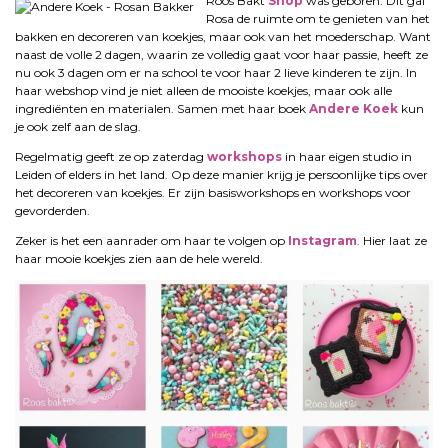
Roos Bakt
Shop
was geboren. Dit gaf
Rosa de ruimte om te genieten van het
bakken en decoreren van koekjes, maar ook van het moederschap. Want
naast de volle 2 dagen, waarin ze volledig gaat voor haar passie, heeft ze
nu ook 3 dagen om er na school te voor haar 2 lieve kinderen te zijn. In
haar webshop vind je niet alleen de mooiste koekjes, maar ook alle
ingrediënten en materialen. Samen met haar boek
Andere Koek
kun
je ook zelf aan de slag.
Regelmatig geeft ze op zaterdag
workshops
in haar eigen studio in
Leiden of elders in het land. Op deze manier krijg je persoonlijke tips over
het decoreren van koekjes. Er zijn basisworkshops en workshops voor
gevorderden.
Zeker is het een aanrader om haar te volgen op
Instagram
. Hier laat ze
haar mooie koekjes zien aan de hele wereld.