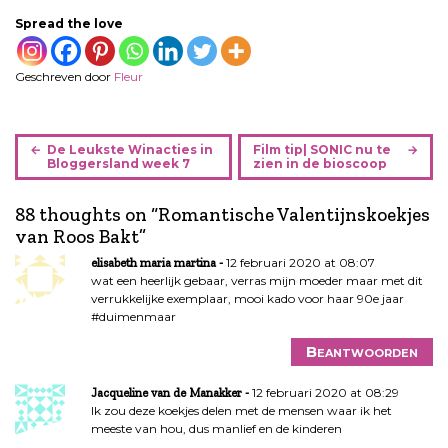
Spread the love
Geschreven door
Fleur
B
De Leukste Winacties in
Film tip| SONIC nu te
e
Bloggersland week 7
zien in de bioscoop
r
i
88 thoughts on “
Romantische Valentijnskoekjes
c
van Roos Bakt
”
h
12 februari 2020 at 08:07
elisabeth maria martina
t
wat een heerlijk gebaar, verras mijn moeder maar met dit
n
verrukkelijke exemplaar, mooi kado voor haar 90e jaar
a
#duimenmaar
v
Beantwoorden
i
g
12 februari 2020 at 08:29
Jacqueline van de Manakker
a
Ik zou deze koekjes delen met de mensen waar ik het
t
meeste van hou, dus manlief en de kinderen