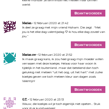
kleine monster ze tenminste niet meteen naar binnen
werkt
Beantwoorden
12 februari 2020 at 21:42
Marian
Ik deel ze graag met mijn vriend Hisham. Die zegt : “Met
jou is het elke dag valentijsdag ♡ ik hou elke dag zoveel van
jou.”
Beantwoorden
12 februari 2020 at 21:52
Marian zw
Ik maak graag kans, ik zou heel graag mijn moeder willen
verrassen met deze koekjes. Helaas voor haar woon ik
tijdelijk in het buitenland…maar dat betekend dan toch
gelukkig niet meteen “uit het oog, uit het hart” met zulke
koekjes geven we toch meteen kleur aan dagen zoals
Valentijn!
Beantwoorden
12 februari 2020 at 23:13
G.T.
Wauw, die koekjes wil je toch eigenlijk niet opeten… Stuk
voor stuk kunstwerkjes!