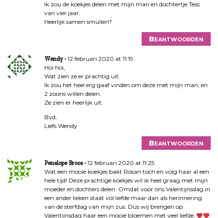
Ik zou de koekjes delen met mijn man en dochtertje Tess
van vier jaar.
Heerlijk samen smullen?
Beantwoorden
12 februari 2020 at 11:19
Wendy
Hoi hoi,
Wat zien ze er prachtig uit.
Ik zou het heel erg gaaf vinden om deze met mijn man, en
2 zoons willen delen.
Ze zien er heerlijk uit.
Bvd,
Liefs Wendy
Beantwoorden
12 februari 2020 at 11:25
Penelope Broos
Wat een mooie koekjes bakt Rosan toch en volg haar al een
hele tijd! Deze prachtige koekjes wil ik heel graag met mijn
moeder en dochters delen. Omdat voor ons Valentijnsdag in
een ander teken staat vol liefde maar dan als herinnering
van de sterfdag van mijn zus. Dus wij brengen op
Valentijnsdag haar een mooie bloemen met veel liefde.