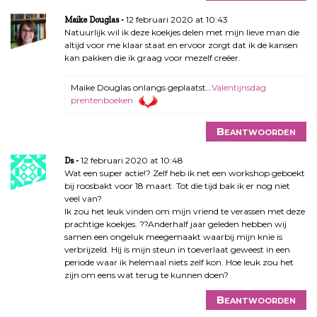
12 februari 2020 at 10:43
Maike Douglas
Natuurlijk wil ik deze koekjes delen met mijn lieve man die
altijd voor me klaar staat en ervoor zorgt dat ik de kansen
kan pakken die ik graag voor mezelf creëer.
Maike Douglas onlangs geplaatst…
Valentijnsdag
prentenboeken
Beantwoorden
12 februari 2020 at 10:48
Ds
Wat een super actie!? Zelf heb ik net een workshop geboekt
bij roosbakt voor 18 maart. Tot die tijd bak ik er nog niet
veel van?
Ik zou het leuk vinden om mijn vriend te verassen met deze
prachtige koekjes. ??Anderhalf jaar geleden hebben wij
samen een ongeluk meegemaakt waarbij mijn knie is
verbrijzeld. Hij is mijn steun in toeverlaat geweest in een
periode waar ik helemaal niets zelf kon. Hoe leuk zou het
zijn om eens wat terug te kunnen doen?
Beantwoorden