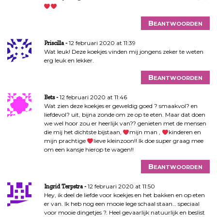
Beantwoorden
12 februari 2020 at 11:39
Priscilla
Wat leuk! Deze koekjes vinden mij jongens zeker te weten
erg leuk en lekker.
Beantwoorden
12 februari 2020 at 11:46
Bets
Wat zien deze koekjes er geweldig goed ? smaakvol? en
liefdevol? uit, bijna zonde om ze op te eten. Maar dat doen
we wel hoor zou er heerlijk van?? genieten met de mensen
die mij het dichtste bijstaan,
mijn man ,
kinderen en
mijn prachtige
lieve kleinzoon!! Ik doe super graag mee
om een kansje hierop te wagen!!
Beantwoorden
12 februari 2020 at 11:50
Ingrid Terpstra
Hey, ik deel de liefde voor koekjes en het bakken en op eten
er van. Ik heb nog een mooie lege schaal staan… speciaal
voor mooie dingetjes ?. Heel gevaarlijk natuurlijk en beslist