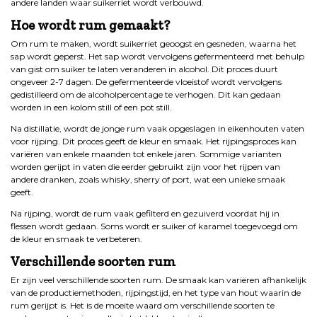
andere landen waar suikerriet wordt verbouwd.
Hoe wordt rum gemaakt?
Om rum te maken, wordt suikerriet geoogst en gesneden, waarna het
sap wordt geperst. Het sap wordt vervolgens gefermenteerd met behulp
van gist om suiker te laten veranderen in alcohol. Dit proces duurt
ongeveer 2-7 dagen. De gefermenteerde vloeistof wordt vervolgens
gedistilleerd om de alcoholpercentage te verhogen. Dit kan gedaan
worden in een kolom still of een pot still.
Na distillatie, wordt de jonge rum vaak opgeslagen in eikenhouten vaten
voor rijping. Dit proces geeft de kleur en smaak. Het rijpingsproces kan
variëren van enkele maanden tot enkele jaren. Sommige varianten
worden gerijpt in vaten die eerder gebruikt zijn voor het rijpen van
andere dranken, zoals whisky, sherry of port, wat een unieke smaak
geeft.
Na rijping, wordt de rum vaak gefilterd en gezuiverd voordat hij in
flessen wordt gedaan. Soms wordt er suiker of karamel toegevoegd om
de kleur en smaak te verbeteren.
Verschillende soorten rum
Er zijn veel verschillende soorten rum. De smaak kan variëren afhankelijk
van de productiemethoden, rijpingstijd, en het type van hout waarin de
rum gerijpt is. Het is de moeite waard om verschillende soorten te