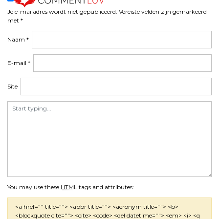
n
Je e-mailadres wordt niet gepubliceerd.
Vereiste velden zijn gemarkeerd
a
met
*
v
i
Naam
*
g
a
E-mail
*
t
i
Site
e
You may use these
HTML
tags and attributes:
<a href="" title=""> <abbr title=""> <acronym title=""> <b>
<blockquote cite=""> <cite> <code> <del datetime=""> <em> <i> <q