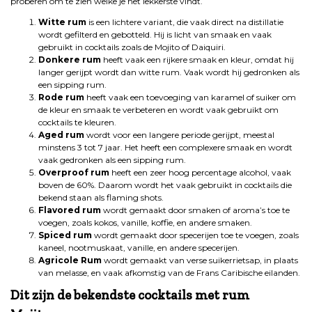
proberen om te zien welke je het lekkerste vindt.
Witte rum
is een lichtere variant, die vaak direct na distillatie
wordt gefilterd en gebotteld. Hij is licht van smaak en vaak
gebruikt in cocktails zoals de Mojito of Daiquiri.
Donkere rum
heeft vaak een rijkere smaak en kleur, omdat hij
langer gerijpt wordt dan witte rum. Vaak wordt hij gedronken als
een sipping rum.
Rode rum
heeft vaak een toevoeging van karamel of suiker om
de kleur en smaak te verbeteren en wordt vaak gebruikt om
cocktails te kleuren.
Aged rum
wordt voor een langere periode gerijpt, meestal
minstens 3 tot 7 jaar. Het heeft een complexere smaak en wordt
vaak gedronken als een sipping rum.
Overproof rum
heeft een zeer hoog percentage alcohol, vaak
boven de 60%. Daarom wordt het vaak gebruikt in cocktails die
bekend staan als flaming shots.
Flavored rum
wordt gemaakt door smaken of aroma’s toe te
voegen, zoals kokos, vanille, koffie, en andere smaken.
Spiced rum
wordt gemaakt door specerijen toe te voegen, zoals
kaneel, nootmuskaat, vanille, en andere specerijen.
Agricole Rum
wordt gemaakt van verse suikerrietsap, in plaats
van melasse, en vaak afkomstig van de Frans Caribische eilanden.
Dit zijn de bekendste cocktails met rum