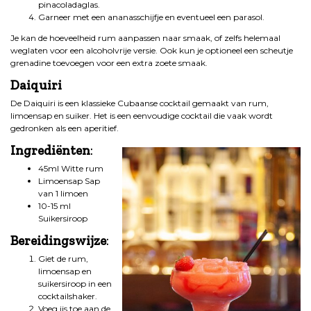
pinacoladaglas.
Garneer met een ananasschijfje en eventueel een parasol.
Je kan de hoeveelheid rum aanpassen naar smaak, of zelfs helemaal
weglaten voor een alcoholvrije versie. Ook kun je optioneel een scheutje
grenadine toevoegen voor een extra zoete smaak.
Daiquiri
De Daiquiri is een klassieke Cubaanse cocktail gemaakt van rum,
limoensap en suiker. Het is een eenvoudige cocktail die vaak wordt
gedronken als een aperitief.
Ingrediënten
:
45ml Witte rum
Limoensap Sap
van 1 limoen
10-15 ml
Suikersiroop
Bereidingswijze
:
Giet de rum,
limoensap en
suikersiroop in een
cocktailshaker.
Voeg ijs toe aan de