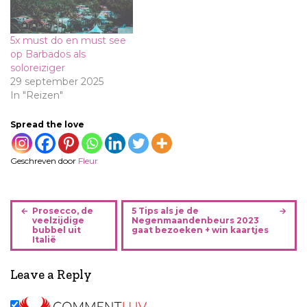
5x must do en must see
op Barbados als
soloreiziger
29 september 2025
In "Reizen"
Spread the love
Geschreven door
Fleur
B
Prosecco, de
5 Tips als je de
e
veelzijdige
Negenmaandenbeurs 2023
bubbel uit
gaat bezoeken + win kaartjes
r
Italië
i
c
Leave a Reply
h
t