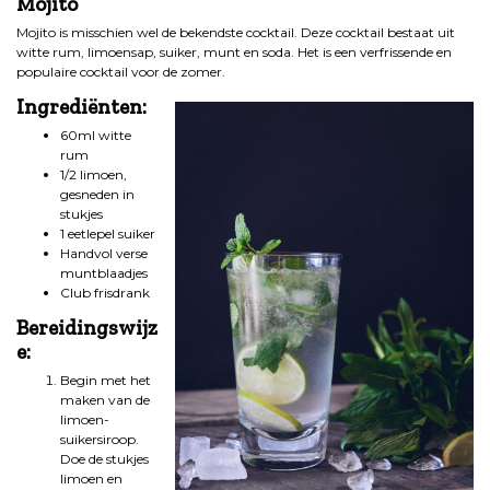
Mojito
Mojito is misschien wel de bekendste cocktail. Deze cocktail bestaat uit
witte rum, limoensap, suiker, munt en soda. Het is een verfrissende en
populaire cocktail voor de zomer.
Ingrediënten:
60ml witte
rum
1/2 limoen,
gesneden in
stukjes
1 eetlepel suiker
Handvol verse
muntblaadjes
Club frisdrank
Bereidingswijz
e:
Begin met het
maken van de
limoen-
suikersiroop.
Doe de stukjes
limoen en