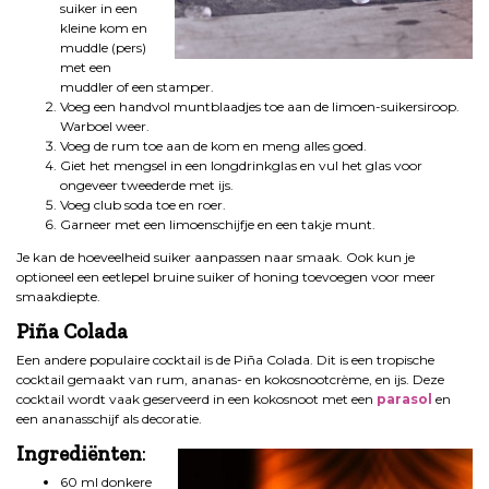
suiker in een
kleine kom en
muddle (pers)
met een
muddler of een stamper.
Voeg een handvol muntblaadjes toe aan de limoen-suikersiroop.
Warboel weer.
Voeg de rum toe aan de kom en meng alles goed.
Giet het mengsel in een longdrinkglas en vul het glas voor
ongeveer tweederde met ijs.
Voeg club soda toe en roer.
Garneer met een limoenschijfje en een takje munt.
Je kan de hoeveelheid suiker aanpassen naar smaak. Ook kun je
optioneel een eetlepel bruine suiker of honing toevoegen voor meer
smaakdiepte.
Piña Colada
Een andere populaire cocktail is de Piña Colada. Dit is een tropische
cocktail gemaakt van rum, ananas- en kokosnootcrème, en ijs. Deze
cocktail wordt vaak geserveerd in een kokosnoot met een
parasol
en
een ananasschijf als decoratie.
Ingrediënten
:
60 ml donkere