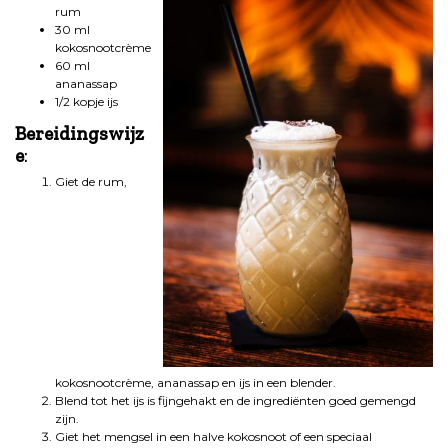
rum
30 ml
kokosnootcrème
60 ml
ananassap
1/2 kopje ijs
Bereidingswijz
e
:
Giet de rum,
kokosnootcrème, ananassap en ijs in een blender.
Blend tot het ijs is fijngehakt en de ingrediënten goed gemengd
zijn.
Giet het mengsel in een halve kokosnoot of een speciaal