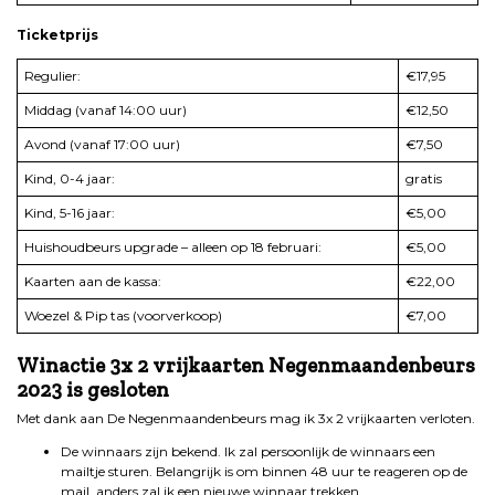
Ticketprijs
Regulier:
€17,95
Middag (vanaf 14:00 uur)
€12,50
Avond (vanaf 17:00 uur)
€7,50
Kind, 0-4 jaar:
gratis
Kind, 5-16 jaar:
€5,00
Huishoudbeurs upgrade – alleen op 18 februari:
€5,00
Kaarten aan de kassa:
€22,00
Woezel & Pip tas (voorverkoop)
€7,00
Winactie 3x 2 vrijkaarten Negenmaandenbeurs
2023 is gesloten
Met dank aan De Negenmaandenbeurs mag ik 3x 2 vrijkaarten verloten.
De winnaars zijn bekend. Ik zal persoonlijk de winnaars een
mailtje sturen. Belangrijk is om binnen 48 uur te reageren op de
mail, anders zal ik een nieuwe winnaar trekken.