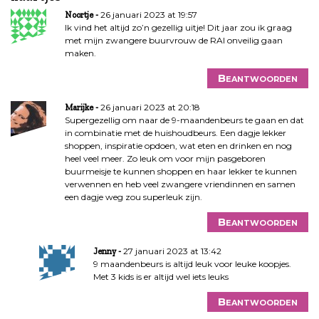
t
26 januari 2023 at 19:57
Noortje
n
Ik vind het altijd zo’n gezellig uitje! Dit jaar zou ik graag
a
met mijn zwangere buurvrouw de RAI onveilig gaan
v
maken.
i
Beantwoorden
g
a
26 januari 2023 at 20:18
Marijke
t
Supergezellig om naar de 9-maandenbeurs te gaan en dat
i
in combinatie met de huishoudbeurs. Een dagje lekker
shoppen, inspiratie opdoen, wat eten en drinken en nog
e
heel veel meer. Zo leuk om voor mijn pasgeboren
buurmeisje te kunnen shoppen en haar lekker te kunnen
verwennen en heb veel zwangere vriendinnen en samen
een dagje weg zou superleuk zijn.
Beantwoorden
27 januari 2023 at 13:42
Jenny
9 maandenbeurs is altijd leuk voor leuke koopjes.
Met 3 kids is er altijd wel iets leuks
Beantwoorden