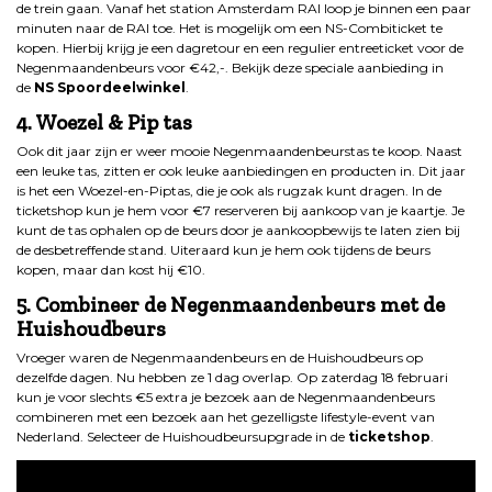
de trein gaan. Vanaf het station Amsterdam RAI loop je binnen een paar
minuten naar de RAI toe. Het is mogelijk om een NS-Combiticket te
kopen. Hierbij krijg je een dagretour en een regulier entreeticket voor de
Negenmaandenbeurs voor €42,-. Bekijk deze speciale aanbieding in
de
NS Spoordeelwinkel
.
4. Woezel & Pip tas
Ook dit jaar zijn er weer mooie Negenmaandenbeurstas te koop. Naast
een leuke tas, zitten er ook leuke aanbiedingen en producten in. Dit jaar
is het een Woezel-en-Piptas, die je ook als rugzak kunt dragen. In de
ticketshop kun je hem voor €7 reserveren bij aankoop van je kaartje. Je
kunt de tas ophalen op de beurs door je aankoopbewijs te laten zien bij
de desbetreffende stand. Uiteraard kun je hem ook tijdens de beurs
kopen, maar dan kost hij €10.
5. Combineer de Negenmaandenbeurs met de
Huishoudbeurs
Vroeger waren de Negenmaandenbeurs en de Huishoudbeurs op
dezelfde dagen. Nu hebben ze 1 dag overlap. Op zaterdag 18 februari
kun je voor slechts €5 extra je bezoek aan de Negenmaandenbeurs
combineren met een bezoek aan het gezelligste lifestyle-event van
Nederland. Selecteer de Huishoudbeursupgrade in de
ticketshop
.