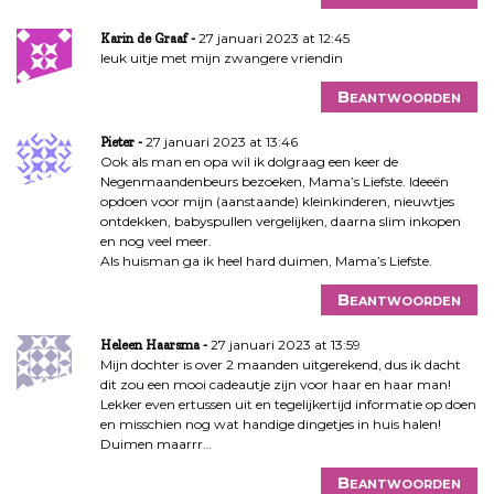
27 januari 2023 at 12:45
Karin de Graaf
leuk uitje met mijn zwangere vriendin
Beantwoorden
27 januari 2023 at 13:46
Pieter
Ook als man en opa wil ik dolgraag een keer de
Negenmaandenbeurs bezoeken, Mama’s Liefste. Ideeën
opdoen voor mijn (aanstaande) kleinkinderen, nieuwtjes
ontdekken, babyspullen vergelijken, daarna slim inkopen
en nog veel meer.
Als huisman ga ik heel hard duimen, Mama’s Liefste.
Beantwoorden
27 januari 2023 at 13:59
Heleen Haarsma
Mijn dochter is over 2 maanden uitgerekend, dus ik dacht
dit zou een mooi cadeautje zijn voor haar en haar man!
Lekker even ertussen uit en tegelijkertijd informatie op doen
en misschien nog wat handige dingetjes in huis halen!
Duimen maarrr…
Beantwoorden