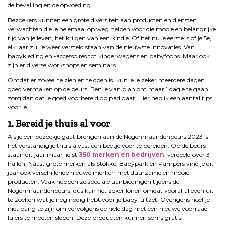
de bevalling en de opvoeding.
Bezoekers kunnen een grote diversiteit aan producten en diensten
verwachten die je helemaal op weg helpen voor die mooie en belangrijke
tijd van je leven, het krijgen van een kindje. Of het nu je eerste is of je 5e,
elk jaar zul je weer versteld staan van de nieuwste innovaties. Van
babykleding en -accessoires tot kinderwagens en babyfoons. Maar ook
zijn er diverse workshops en seminars.
Omdat er zoveel te zien en te doen is, kun je je zeker meerdere dagen
goed vermaken op de beurs. Ben je van plan om maar 1 dagje te gaan,
zorg dan dat je goed voorbereid op pad gaat. Hier heb ik een aantal tips
voor je.
1. Bereid je thuis al voor
Als je een bezoekje gaat brengen aan de Negenmaandenbeurs 2023 is
het verstandig je thuis alvast een beetje voor te bereiden. Op de beurs
staan dit jaar maar liefst
350 merken en bedrijven
, verdeeld over 3
hallen. Naast grote merken als Stokke, Babypark en Pampers vind je dit
jaar ook verschillende nieuwe merken met duurzame en mooie
producten. Vaak hebben ze speciale aanbiedingen tijdens de
Negenmaandenbeurs, dus kan het zeker lonen omdat vooraf al even uit
te zoeken wat je nog nodig hebt voor je baby-uitzet. Overigens hoef je
niet bang te zijn om vervolgens de hele dag met een nieuwe voorraad
luiers te moeten slepen. Deze producten kunnen soms gratis