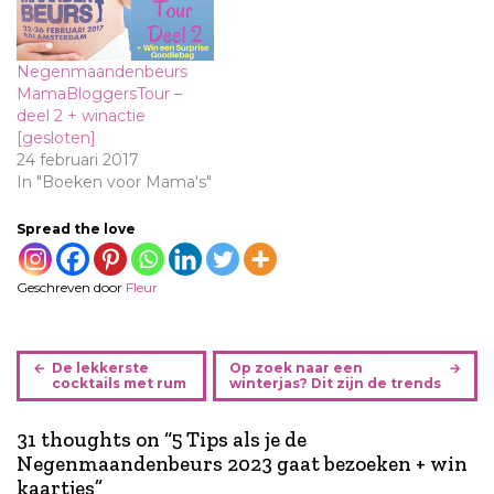
Negenmaandenbeurs
MamaBloggersTour –
deel 2 + winactie
[gesloten]
24 februari 2017
In "Boeken voor Mama's"
Spread the love
Geschreven door
Fleur
B
De lekkerste
Op zoek naar een
e
cocktails met rum
winterjas? Dit zijn de trends
r
i
31 thoughts on “
5 Tips als je de
c
Negenmaandenbeurs 2023 gaat bezoeken + win
h
kaartjes
”