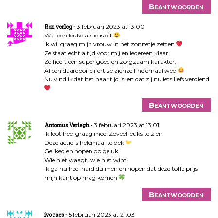
Beantwoorden
3 februari 2023 at 13:00
Ron verleg
Wat een leuke aktie is dit
Ik wil graag mijn vrouw in het zonnetje zetten
Ze staat echt altijd voor mij en iedereen klaar.
Ze heeft een super goed en zorgzaam karakter.
Alleen daardoor cijfert ze zichzelf helemaal weg
Nu vind ik dat het haar tijd is, en dat zij nu iets liefs verdiend
Beantwoorden
3 februari 2023 at 13:01
Antonius Verlegh
Ik loot heel graag mee! Zoveel leuks te zien
Deze actie is helemaal te gek
Geliked en hopen op geluk
Wie niet waagt, wie niet wint.
Ik ga nu heel hard duimen en hopen dat deze toffe prijs
mijn kant op mag komen
Beantwoorden
5 februari 2023 at 21:03
ivo raes