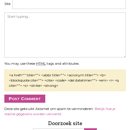
Site
You may use these
HTML
tags and attributes:
<a href="" title=""> <abbr title=""> <acronym title=""> <b>
<blockquote cite=""> <cite> <code> <del datetime=""> <em> <i> <q
cite=""> <s> <strike> <strong>
Deze site gebruikt Akismet om spam te verminderen.
Bekijk hoe je
reactie gegevens worden verwerkt
.
Doorzoek site