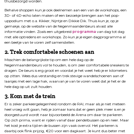
thuisbezorgd worden.
Behalve shoppen kun je ook deelnemen aan een van de workshops, een
3D- of 4D-echo laten maken of een bezoekje brengen aan het pop-
uppodium met o.a. Kikker, Nijntje en Dikkie Dik. Thuis kun je, op je
gemakje, op de website van de Negenmaandenbeurs alvast alle
informatie vinden. Zoals een uitgebreid
programma
van dag tot dag
met alle optredens en workshops. Zo kun je je eigen dagprogramma al
een beetje van te voren zelf samenstellen.
2. Trek comfortabele schoenen aan
Misschien de belangrijkste tip om een hele dag op de
Negenmaandenbeurs vol te houden, is om zeer comfortabele sneakers te
dragen. De beurs is erg groot en voordat je het weet heb je er kilometers
op zitten. Wees dus verstandig en trek stevige wandelschoenen aan of
laarsjes met een lage hak, waarvan je van te voren weet dat je het er de
hele dag op uit zult houden.
3. Kom met de trein
Er is zeker parkeergelegenheid rondom de RAI, maar als je niet meteen
heel vroeg wilt gaan, heb je zomaar kans dat er geen plek meer is en je
doorgestuurd wordt naar bijvoorbeeld de Arena om daar te parkeren.
Op zich prima, want er rijden vanaf daar pendelbussen op en neer. Maar
het kost je extra tijd en de bussen zijn vaak overvol. Het parkeren is
daarbij ook flink prijzig, €20 voor een dagkaart. Je kunt dus beter met