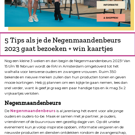
5 Tips als je de Negenmaandenbeurs
2023 gaat bezoeken + win kaartjes
Nog een kleine 3 weken en dan begin de Negenmaandenbeurs 2023! Van
15 t/m 18 februari wordt de RAI in Amsterdam omgetoverd tot hét
walhalla voor kersverse ouders en zwangere vrouwen. Ruim 350
bekende en nieuwe merken zullen dan hun producten tonen en geven
mooie kortingen. Heb jij plannen om een kijkje te gaan nemen, lees dan
snel verder, want ik geef je graag een paar handige tips en ik mag 3x 2
vrijkaartjes verloten.
Negenmaandenbeurs
De
Negenmaandenbeurs
is al jarenlang hét event voor alle jonge
ouders en ouders-to-be. Maak er samen met je partner, je ouders,
vriendinnen of de buurvrouw een gezellig dagje van. Op dit unieke
evenement kun je volop inspiratie opdoen, informatie vergaren en de
nieuwste producten en diensten ontdekken rondom de zwangerschap,