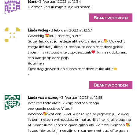
3 februari 2023 at 12:34
Mark
Hiermee kan ik mijn zusje verrassen!
Beantwoorden
3 februari 2023 at 12:57
Linda verleg
Geweldig
leuk met mijn zus
Super leuk dat jullie deze aktie organiseren..
Ook echt
mega lief dat jullie dit uberhaupt doen met deze gekke
tijden, ff wat positiviteit op de socials
Ik maak dolgraag
een kansje op deze prijs
#duimen
Fijne dag gewenst en succes met deze leuke aktie
◦
Beantwoorden
3 februari 2023 at 12:58
Linda van wanrooij
Wat een toffe aktie ik krijg meteen mega
veel goede positive Vibes !
Woohoo
wat een SUPER gezellige prijs geven jullie weg ,
ik ben meteen enthousiast en natuurlijk like ik jullie pagina
al ..want ik zou enorm gaan gillen als ik dit zou winnen
Ik zou hier zo blij mee zijn om samen met zuslief te gaan