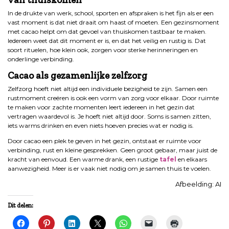
In de drukte van werk, school, sporten en afspraken is het fijn als er een
vast moment is dat niet draait om haast of moeten. Een gezinsmoment
met cacao helpt om dat gevoel van thuiskomen tastbaar te maken.
Iedereen weet dat dit moment er is, en dat het veilig en rustig is. Dat
soort rituelen, hoe klein ook, zorgen voor sterke herinneringen en
onderlinge verbinding.
Cacao als gezamenlijke zelfzorg
Zelfzorg hoeft niet altijd een individuele bezigheid te zijn. Samen een
rustmoment creëren is ook een vorm van zorg voor elkaar. Door ruimte
te maken voor zachte momenten leert iedereen in het gezin dat
vertragen waardevol is. Je hoeft niet altijd door. Soms is samen zitten,
iets warms drinken en even niets hoeven precies wat er nodig is.
Door cacao een plek te geven in het gezin, ontstaat er ruimte voor
verbinding, rust en kleine gesprekken. Geen groot gebaar, maar juist de
kracht van eenvoud. Een warme drank, een rustige
tafel
en elkaars
aanwezigheid. Meer is er vaak niet nodig om je samen thuis te voelen.
Afbeelding: AI
Dit delen: