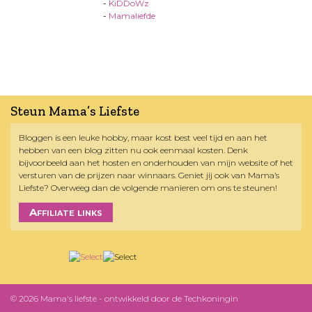
-
KiDDoWz
-
Mamaliefde
Steun Mama’s Liefste
Bloggen is een leuke hobby, maar kost best veel tijd en aan het
hebben van een blog zitten nu ook eenmaal kosten. Denk
bijvoorbeeld aan het hosten en onderhouden van mijn website of het
versturen van de prijzen naar winnaars. Geniet jij ook van Mama’s
Liefste? Overweeg dan de volgende manieren om ons te steunen!
Affiliate links
© 2026 Mama's liefste - ontwikkeld door
de Techkoningin