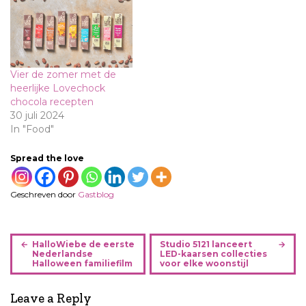
Vier de zomer met de
heerlijke Lovechock
chocola recepten
30 juli 2024
In "Food"
Spread the love
Geschreven door
Gastblog
B
HalloWiebe de eerste
Studio 5121 lanceert
e
Nederlandse
LED-kaarsen collecties
Halloween familiefilm
voor elke woonstijl
r
i
Leave a Reply
c