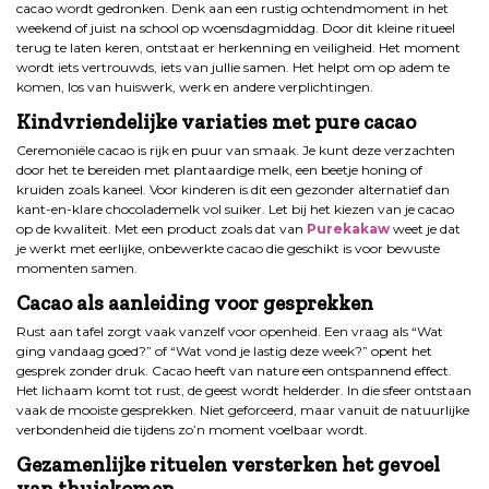
cacao wordt gedronken. Denk aan een rustig ochtendmoment in het
weekend of juist na school op woensdagmiddag. Door dit kleine ritueel
terug te laten keren, ontstaat er herkenning en veiligheid. Het moment
wordt iets vertrouwds, iets van jullie samen. Het helpt om op adem te
komen, los van huiswerk, werk en andere verplichtingen.
Kindvriendelijke variaties met pure cacao
Ceremoniële cacao is rijk en puur van smaak. Je kunt deze verzachten
door het te bereiden met plantaardige melk, een beetje honing of
kruiden zoals kaneel. Voor kinderen is dit een gezonder alternatief dan
kant-en-klare chocolademelk vol suiker. Let bij het kiezen van je cacao
op de kwaliteit. Met een product zoals dat van
Purekakaw
weet je dat
je werkt met eerlijke, onbewerkte cacao die geschikt is voor bewuste
momenten samen.
Cacao als aanleiding voor gesprekken
Rust aan tafel zorgt vaak vanzelf voor openheid. Een vraag als “Wat
ging vandaag goed?” of “Wat vond je lastig deze week?” opent het
gesprek zonder druk. Cacao heeft van nature een ontspannend effect.
Het lichaam komt tot rust, de geest wordt helderder. In die sfeer ontstaan
vaak de mooiste gesprekken. Niet geforceerd, maar vanuit de natuurlijke
verbondenheid die tijdens zo’n moment voelbaar wordt.
Gezamenlijke rituelen versterken het gevoel
van thuiskomen