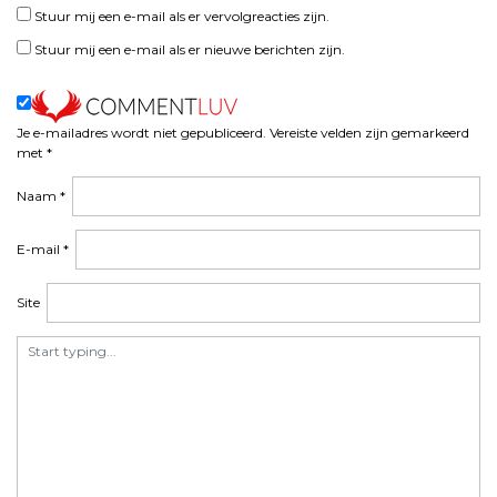
h
Stuur mij een e-mail als er vervolgreacties zijn.
t
Stuur mij een e-mail als er nieuwe berichten zijn.
n
a
v
i
Je e-mailadres wordt niet gepubliceerd.
Vereiste velden zijn gemarkeerd
met
*
g
a
Naam
*
t
i
E-mail
*
e
Site