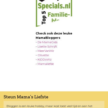
Check ook deze leuke
MamaBloggers
-
De MamaGids
-
Lisette Schrijft
-
MeerVanMir
-
Olivette
-
KiDDoWz
-
Mamaliefde
Steun Mama’s Liefste
Bloggen is een leuke hobby, maar kost best veel tijd en aan het