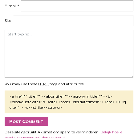
i
E-mail
*
e
Site
You may use these
HTML
tags and attributes:
<a href="" title=""> <abbr title=""> <acronym title=""> <b>
<blockquote cite=""> <cite> <code> <del datetime=""> <em> <i> <q
cite=""> <s> <strike> <strong>
Deze site gebruikt Akismet om spam te verminderen.
Bekijk hoe je
reactie gegevens worden verwerkt
.