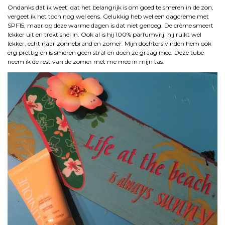
Ondanks dat ik weet, dat het belangrijk is om goed te smeren in de zon,
vergeet ik het toch nog wel eens. Gelukkig heb wel een dagcrème met
SPF15, maar op deze warme dagen is dat niet genoeg. De crème smeert
lekker uit en trekt snel in. Ook al is hij 100% parfumvrij, hij ruikt wel
lekker, echt naar zonnebrand en zomer. Mijn dochters vinden hem ook
erg prettig en is smeren geen straf en doen ze graag mee. Deze tube
neem ik de rest van de zomer met me mee in mijn tas.