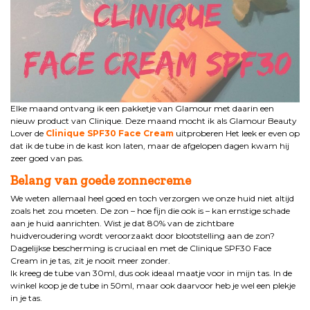
Elke maand ontvang ik een pakketje van Glamour met daarin een
nieuw product van Clinique. Deze maand mocht ik als Glamour Beauty
Lover de
Clinique SPF30 Face Cream
uitproberen Het leek er even op
dat ik de tube in de kast kon laten, maar de afgelopen dagen kwam hij
zeer goed van pas.
Belang van goede
zonnecreme
We weten allemaal heel goed en toch verzorgen we onze huid niet altijd
zoals het zou moeten. De zon – hoe fijn die ook is – kan ernstige schade
aan je huid aanrichten. Wist je dat 80% van de zichtbare
huidveroudering wordt veroorzaakt door blootstelling aan de zon?
Dagelijkse bescherming is cruciaal en met de Clinique SPF30 Face
Cream in je tas, zit je nooit meer zonder.
Ik kreeg de tube van 30ml, dus ook ideaal maatje voor in mijn tas. In de
winkel koop je de tube in 50ml, maar ook daarvoor heb je wel een plekje
in je tas.