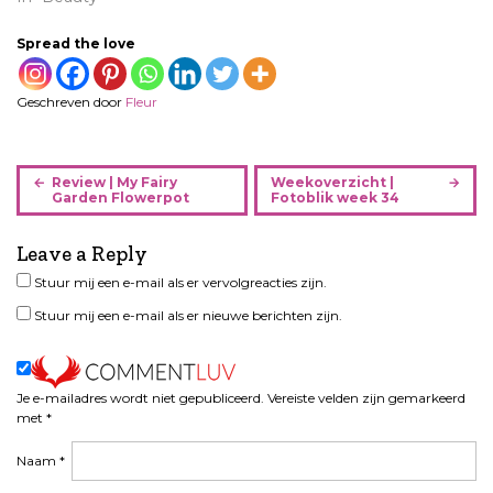
Spread the love
Geschreven door
Fleur
B
Review | My Fairy
Weekoverzicht |
e
Garden Flowerpot
Fotoblik week 34
r
i
Leave a Reply
c
Stuur mij een e-mail als er vervolgreacties zijn.
h
Stuur mij een e-mail als er nieuwe berichten zijn.
t
n
a
v
Je e-mailadres wordt niet gepubliceerd.
Vereiste velden zijn gemarkeerd
i
met
*
g
Naam
*
a
t