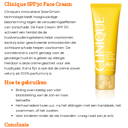
Clinique SPF30 Face Cream
Clinique’s innovatieve SolarSmart-
technologie biedt hoogwaardige
bescherming tegen de verouderingseffecten
van zonschade. De Face Cream SPF 30
activeert een herstel die de
huidverouderingstekens helpt voorkomen,
dankzij solar-geactiveerde antioxidanten die
zichtbare schade helpen voorkomen. De
zonnebrand is zacht genoeg voor de
gevoelige huid en is getest op allergie.
Hierdoor is deze crème geschikt voor alle
huidtypes. Extra fijn is ook dat de crème zowel
vetvrij als 100% parfumvrij is.
Hoe te gebruiken
Breng overvloedig aan vóór
blootstelling aan de zon en naar
behoefte.
Herhaal iedere twee uur, na het afdrogen met een handdoek, het
zwemmen, of het zweten.
Voor kinderen onder de zes maanden: vraag raad aan je arts.
Conclusie