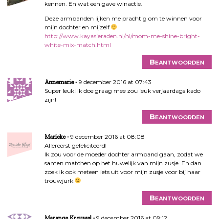
kennen. En wat een gave winactie.
Deze armbanden lijken me prachtig om te winnen voor
mijn dochter en mijzelf
http://www.kayasieraden.nl/nl/mom-me-shine-bright-
white-mix-match.html
Beantwoorden
9 december 2016 at 07:43
Annemarie
Super leuk! Ik doe graag mee zou leuk verjaardags kado
zijn!
Beantwoorden
9 december 2016 at 08:08
Marieke
Allereerst gefeliciteerd!
Ik zou voor de moeder dochter armband gaan, zodat we
samen matchen op het huwelijk van mijn zusje. En dan
zoek ik ook meteen iets uit voor mijn zusje voor bij haar
trouwjurk
Beantwoorden
9 december 2016 at 09:12
Marange Krouwel