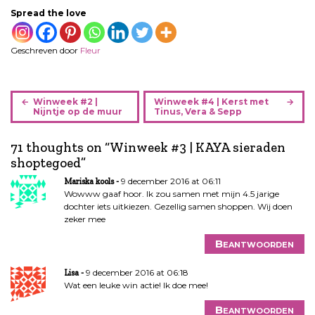
Spread the love
Geschreven door
Fleur
B
Winweek #2 |
Winweek #4 | Kerst met
e
Nijntje op de muur
Tinus, Vera & Sepp
r
i
71 thoughts on “
Winweek #3 | KAYA sieraden
c
shoptegoed
”
h
9 december 2016 at 06:11
Mariska kools
t
Wowww gaaf hoor. Ik zou samen met mijn 4.5 jarige
n
dochter iets uitkiezen. Gezellig samen shoppen. Wij doen
a
zeker mee
v
Beantwoorden
i
g
9 december 2016 at 06:18
Lisa
a
Wat een leuke win actie! Ik doe mee!
t
Beantwoorden
i