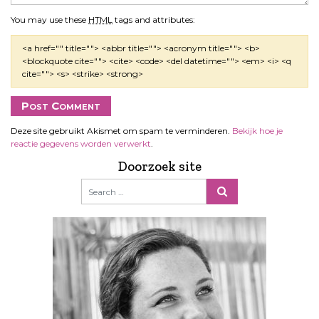
You may use these
HTML
tags and attributes:
<a href="" title=""> <abbr title=""> <acronym title=""> <b>
<blockquote cite=""> <cite> <code> <del datetime=""> <em> <i> <q
cite=""> <s> <strike> <strong>
Deze site gebruikt Akismet om spam te verminderen.
Bekijk hoe je
reactie gegevens worden verwerkt
.
Doorzoek site