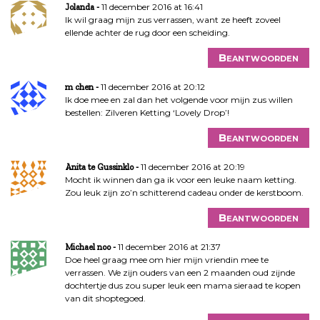
11 december 2016 at 16:41
Jolanda
Ik wil graag mijn zus verrassen, want ze heeft zoveel
ellende achter de rug door een scheiding.
Beantwoorden
11 december 2016 at 20:12
m chen
Ik doe mee en zal dan het volgende voor mijn zus willen
bestellen: Zilveren Ketting ‘Lovely Drop’!
Beantwoorden
11 december 2016 at 20:19
Anita te Gussinklo
Mocht ik winnen dan ga ik voor een leuke naam ketting.
Zou leuk zijn zo’n schitterend cadeau onder de kerstboom.
Beantwoorden
11 december 2016 at 21:37
Michael noo
Doe heel graag mee om hier mijn vriendin mee te
verrassen. We zijn ouders van een 2 maanden oud zijnde
dochtertje dus zou super leuk een mama sieraad te kopen
van dit shoptegoed.