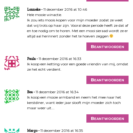
11 december 2016 at 10:46
Lonneke
Hele mooie winactie.
Ik zou iets moois kopen voor mijn moeder zodat ze weet
dat wij trots op haar zijn. Vooral deze periode heeft ze dat af
en toe nodig om te horen. Met een mooi sieraad wordt ze er
altijd aal herinnert zonder het te hoeven zeggen
Beantwoorden
11 december 2016 at 16:33
Paula
Ik koop een ketting voor een goede vriendin van mij, omdat
ze het echt verdient.
Beantwoorden
11 december 2016 at 16:34
Bea
Ik koop een mooie armband en neem het mee naar het
kerstdiner, want ieder jaar slooft mijn moeder zich toch
maar weer uit….
Beantwoorden
11 december 2016 at 16:35
Margo