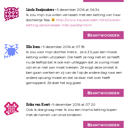
e
9 december 2016 at 06:34
Linda Raaijmakers
Ik zou mijn zus willen verrassen met een ketting van haar
dochtertje Tess.
http://www.kayasieraden.nl/nl/zilveren-
ketting-personaliseer-met-pareltje.html
Beantwoorden
9 december 2016 at 07:18
Elle Iram
Ik zou voor mijn dochter Indira… ze is 3,5 jaar een mooie
ketting willen uitzoeken. Die heeft ze nog niet en ze heeft
nu de leeftijd dat ik ook kan uitleggen dat ze zuinig moet
zijn en er niet aan moet trekken. Ze krijgt deze omdat ik
ben gaan werken en zij van de 1 op de andere dag naar een
andere opvang moest en dat ze daar niet over heeft
gemopperd. Ze doet het erg goed.
Beantwoorden
9 december 2016 at 07:20
Erika van Koert
Ook ik doe graag mee. Ik zou een mama ketting kopen
met de namen van onze kinderen.
Beantwoorden