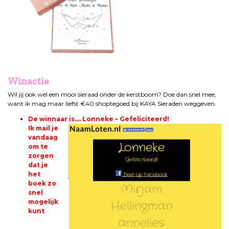
Winactie
Wil jij ook wel een mooi sieraad onder de kerstboom? Doe dan snel mee,
want ik mag maar liefst €40 shoptegoed bij KAYA Sieraden weggeven.
De winnaar is…. Lonneke – Gefeliciteerd!
Ik mail je
vandaag
om te
zorgen
dat je
het
boek zo
snel
mogelijk
kunt