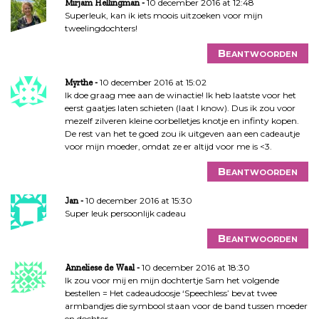
10 december 2016 at 12:48
Mirjam Hellingman
Superleuk, kan ik iets moois uitzoeken voor mijn
tweelingdochters!
Beantwoorden
10 december 2016 at 15:02
Myrthe
Ik doe graag mee aan de winactie! Ik heb laatste voor het
eerst gaatjes laten schieten (laat I know). Dus ik zou voor
mezelf zilveren kleine oorbelletjes knotje en infinty kopen.
De rest van het te goed zou ik uitgeven aan een cadeautje
voor mijn moeder, omdat ze er altijd voor me is <3.
Beantwoorden
10 december 2016 at 15:30
Jan
Super leuk persoonlijk cadeau
Beantwoorden
10 december 2016 at 18:30
Anneliese de Waal
Ik zou voor mij en mijn dochtertje Sam het volgende
bestellen = Het cadeaudoosje ‘Speechless’ bevat twee
armbandjes die symbool staan voor de band tussen moeder
en dochter.