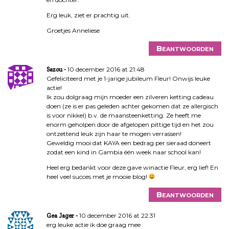
Erg leuk, ziet er prachtig uit.
Groetjes Anneliese
Beantwoorden
10 december 2016 at 21:48
Sazou
Gefeliciteerd met je 1-jarige jubileum Fleur! Onwijs leuke
actie!
Ik zou dolgraag mijn moeder een zilveren ketting cadeau
doen (ze is er pas geleden achter gekomen dat ze allergisch
is voor nikkel) b.v. de maansteenketting. Ze heeft me
enorm geholpen door de afgelopen pittige tijd en het zou
ontzettend leuk zijn haar te mogen verrassen!
Geweldig mooi dat KAYA een bedrag per sieraad doneert
zodat een kind in Gambia één week naar school kan!
Heel erg bedankt voor deze gave winactie Fleur, erg lief! En
heel veel succes met je mooie blog!
Beantwoorden
10 december 2016 at 22:31
Gea Jager
erg leuke actie ik doe graag mee