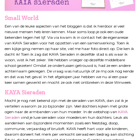
Small World
Een van de leuke aspecten van het bloggen is dat ik hierdoor al veel
nieuwe mensen heb leren kennen. Maar soms loop je ook een oude
bekenden tegen het lijf. Via via kwam ik in contact het de eigenaresse
van KAYA Sieraden voor het opzetten van een samenwerking. Toen ik
een kijkje ging nemen op haar site, viel me haar foto direct op. Die ken ik
dacht ik! Toen ik zag dat KAYA Sieraden in dezelfde stad is als waar ik
woon, wist ik het zeker. We hebben vroeger op dezelfde middelbare
school gezeten! Omdat ze ondertussen getrouwd is, had ze een andere
achternaam gekregen. De vraag was natuurlijk of ze mij ook nog kende
en dat was het geval. In het afgelopen jaar hebben we nu al een paar
keer samen gewerkt en mocht ze ook niet ontbreken in deze Winweek.
KAYA
Sieraden
Mocht je nog niet bekend zijn met de sieraden van KAYA, dan zal ik je
vertellen waarom ze zo bijzonder zijn. Veel dochters kijken met grote
ogen naar de armbanden van hun moeder. In de webshop van
KAYA
Sieraden
vind je luxe sieraden voor moeders en hun dochters. Leuk als
aandenken aan bijzondere momenten zoals een feestdag, doop,
communie, verjaardag of bruiloft. KAYA heeft hart voor alle kinderen,
daarom doneert het merk per verkocht sieraad een bedrag aan stichting
Eduki, die het mogelijk maakt dat kinderen in Gambia naar school