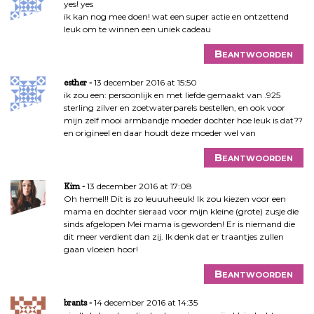
yes! yes
ik kan nog mee doen! wat een super actie en ontzettend
leuk om te winnen een uniek cadeau
Beantwoorden
13 december 2016 at 15:50
esther
ik zou een: persoonlijk en met liefde gemaakt van .925
sterling zilver en zoetwaterparels bestellen, en ook voor
mijn zelf mooi armbandje moeder dochter hoe leuk is dat??
en origineel en daar houdt deze moeder wel van
Beantwoorden
13 december 2016 at 17:08
Kim
Oh hemel!! Dit is zo leuuuheeuk! Ik zou kiezen voor een
mama en dochter sieraad voor mijn kleine (grote) zusje die
sinds afgelopen Mei mama is geworden! Er is niemand die
dit meer verdient dan zij. Ik denk dat er traantjes zullen
gaan vloeien hoor!
Beantwoorden
14 december 2016 at 14:35
brants