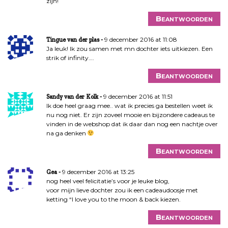
zijn!
Beantwoorden
9 december 2016 at 11:08
Tingue van der plas
Ja leuk! Ik zou samen met mn dochter iets uitkiezen. Een
strik of infinity….
Beantwoorden
9 december 2016 at 11:51
Sandy van der Kolk
Ik doe heel graag mee.. wat ik precies ga bestellen weet ik
nu nog niet. Er zijn zoveel mooie en bijzondere cadeaus te
vinden in de webshop dat ik daar dan nog een nachtje over
na ga denken
Beantwoorden
9 december 2016 at 13:25
Gea
nog heel veel felicitatie’s voor je leuke blog,
voor mijn lieve dochter zou ik een cadeaudoosje met
ketting “I love you to the moon & back kiezen.
Beantwoorden