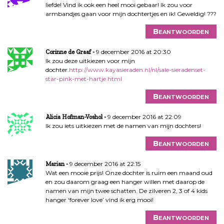
liefde! Vind ik ook een heel mooi gebaar! Ik zou voor
armbandjes gaan voor mijn dochtertjes en ik! Geweldig! ???
Beantwoorden
9 december 2016 at 20:30
Corinne de Graaf
Ik zou deze uitkiezen voor mijn
dochter.
http://www.kayasieraden.nl/nl/sale-sieradenset-
star-pink-met-hartje.html
Beantwoorden
9 december 2016 at 22:09
Alicia Hofman-Voshol
Ik zou iets uitkiezen met de namen van mijn dochters!
Beantwoorden
9 december 2016 at 22:15
Marian
Wat een mooie prijs! Onze dochter is ruim een maand oud
en zou daarom graag een hanger willen met daarop de
namen van mijn twee schatten. De zilveren 2, 3 of 4 kids
hanger ‘forever love’ vind ik erg mooi!
Beantwoorden