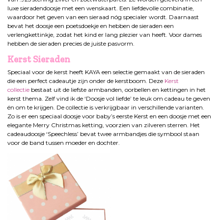
luxe sieradendoosje met een wenskaart. Een liefdevolle combinatie,
waardoor het geven van een sieraad nóg specialer wordt. Daarnaast
bevat het doosje een poetsdoekje en hebben de sieraden een
verlengkettinkje, zodat het kind er lang plezier van heeft. Voor dames
hebben de sieraden precies de juiste pasvorm.
Kerst Sieraden
Speciaal voor de kerst heeft KAYA een selectie gemaakt van de sieraden
die een perfect cadeautje zijn onder de kerstboom. Deze
Kerst
collectie
bestaat uit de liefste armbanden, oorbellen en kettingen in het
kerst thema. Zelf vind ik de ‘Doosje vol liefde’ te leuk om cadeau te geven
én om te krijgen. De collectie is verkrijgbaar in verschillende varianten.
Zo is er een speciaal doosje voor baby’s eerste Kerst en een doosje met een
elegante Merry Christmas ketting, voorzien van zilveren sterren. Het
cadeaudoosje ‘Speechless’ bevat twee armbandjes die symbool staan
voor de band tussen moeder en dochter.