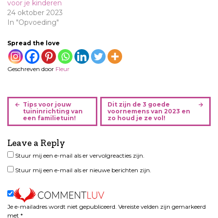
voor je kinderen
24 oktober 2023
In "Opvoeding"
Spread the love
Geschreven door
Fleur
B
Tips voor jouw
Dit zijn de 3 goede
e
tuininrichting van
voornemens van 2023 en
een familietuin!
zo houd je ze vol!
r
i
Leave a Reply
c
h
Stuur mij een e-mail als er vervolgreacties zijn.
t
Stuur mij een e-mail als er nieuwe berichten zijn.
n
a
v
i
Je e-mailadres wordt niet gepubliceerd.
Vereiste velden zijn gemarkeerd
met
*