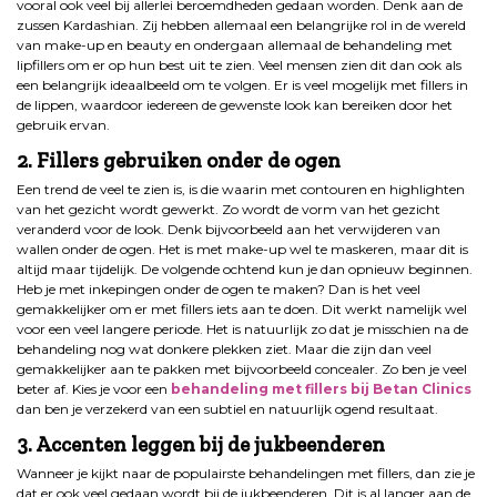
vooral ook veel bij allerlei beroemdheden gedaan worden. Denk aan de
zussen Kardashian. Zij hebben allemaal een belangrijke rol in de wereld
van make-up en beauty en ondergaan allemaal de behandeling met
lipfillers om er op hun best uit te zien. Veel mensen zien dit dan ook als
een belangrijk ideaalbeeld om te volgen. Er is veel mogelijk met fillers in
de lippen, waardoor iedereen de gewenste look kan bereiken door het
gebruik ervan.
2. Fillers gebruiken onder de ogen
Een trend de veel te zien is, is die waarin met contouren en highlighten
van het gezicht wordt gewerkt. Zo wordt de vorm van het gezicht
veranderd voor de look. Denk bijvoorbeeld aan het verwijderen van
wallen onder de ogen. Het is met make-up wel te maskeren, maar dit is
altijd maar tijdelijk. De volgende ochtend kun je dan opnieuw beginnen.
Heb je met inkepingen onder de ogen te maken? Dan is het veel
gemakkelijker om er met fillers iets aan te doen. Dit werkt namelijk wel
voor een veel langere periode. Het is natuurlijk zo dat je misschien na de
behandeling nog wat donkere plekken ziet. Maar die zijn dan veel
gemakkelijker aan te pakken met bijvoorbeeld concealer. Zo ben je veel
beter af. Kies je voor een
behandeling met fillers bij Betan Clinics
dan ben je verzekerd van een subtiel en natuurlijk ogend resultaat.
3. Accenten leggen bij de jukbeenderen
Wanneer je kijkt naar de populairste behandelingen met fillers, dan zie je
dat er ook veel gedaan wordt bij de jukbeenderen. Dit is al langer aan de