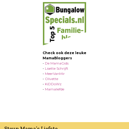
Check ook deze leuke
MamaBloggers
-
De MamaGids
-
Lisette Schrijft
-
MeerVanMir
-
Olivette
-
KiDDoWz
-
Mamaliefde
Steun Mama’s Liefste