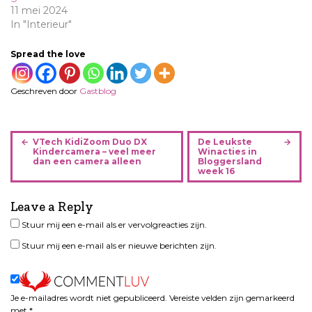
11 mei 2024
In "Interieur"
Spread the love
Geschreven door
Gastblog
B
VTech KidiZoom Duo DX
De Leukste
e
Kindercamera – veel meer
Winacties in
dan een camera alleen
Bloggersland
r
week 16
i
c
Leave a Reply
h
Stuur mij een e-mail als er vervolgreacties zijn.
t
n
Stuur mij een e-mail als er nieuwe berichten zijn.
a
v
i
Je e-mailadres wordt niet gepubliceerd.
Vereiste velden zijn gemarkeerd
g
met
*