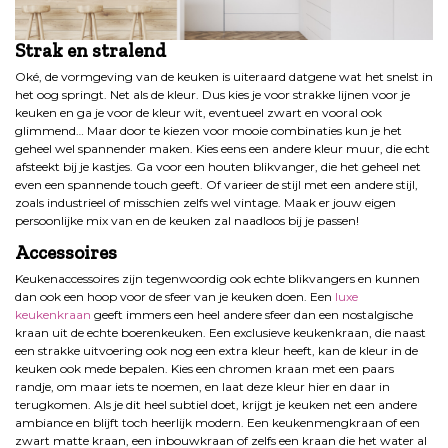
Strak en stralend
Oké, de vormgeving van de keuken is uiteraard datgene wat het snelst in
het oog springt. Net als de kleur. Dus kies je voor strakke lijnen voor je
keuken en ga je voor de kleur wit, eventueel zwart en vooral ook
glimmend… Maar door te kiezen voor mooie combinaties kun je het
geheel wel spannender maken. Kies eens een andere kleur muur, die echt
afsteekt bij je kastjes. Ga voor een houten blikvanger, die het geheel net
even een spannende touch geeft. Of varieer de stijl met een andere stijl,
zoals industrieel of misschien zelfs wel vintage. Maak er jouw eigen
persoonlijke mix van en de keuken zal naadloos bij je passen!
Accessoires
Keukenaccessoires zijn tegenwoordig ook echte blikvangers en kunnen
dan ook een hoop voor de sfeer van je keuken doen. Een
luxe
keukenkraan
geeft immers een heel andere sfeer dan een nostalgische
kraan uit de echte boerenkeuken. Een exclusieve keukenkraan, die naast
een strakke uitvoering ook nog een extra kleur heeft, kan de kleur in de
keuken ook mede bepalen. Kies een chromen kraan met een paars
randje, om maar iets te noemen, en laat deze kleur hier en daar in
terugkomen. Als je dit heel subtiel doet, krijgt je keuken net een andere
ambiance en blijft toch heerlijk modern. Een keukenmengkraan of een
zwart matte kraan, een inbouwkraan of zelfs een kraan die het water al