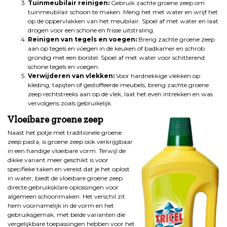
Tuinmeubilair reinigen:
Gebruik zachte groene zeep om
tuinmeubilair schoon te maken. Meng het met water en wrijf het
op de oppervlakken van het meubilair. Spoel af met water en laat
drogen voor een schone en frisse uitstraling.
Reinigen van tegels en voegen:
Breng zachte groene zeep
aan op tegels en voegen in de keuken of badkamer en schrob
grondig met een borstel. Spoel af met water voor schitterend
schone tegels en voegen.
Verwijderen van vlekken:
Voor hardnekkige vlekken op
kleding, tapijten of gestoffeerde meubels, breng zachte groene
zeep rechtstreeks aan op de vlek, laat het even intrekken en was
vervolgens zoals gebruikelijk.
Vloeibare groene zeep
Naast het potje met traditionele groene
zeep pasta, is groene zeep ook verkrijgbaar
in een handige vloeibare vorm. Terwijl de
dikke variant meer geschikt is voor
specifieke taken en vereist dat je het oplost
in water, biedt de vloeibare groene zeep
directe gebruiksklare oplossingen voor
algemeen schoonmaken. Het verschil zit
hem voornamelijk in de vorm en het
gebruiksgemak, met beide varianten die
vergelijkbare toepassingen hebben voor het