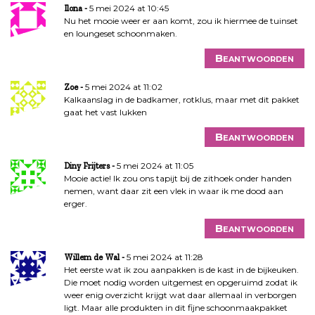
5 mei 2024 at 10:45
Ilona
Nu het mooie weer er aan komt, zou ik hiermee de tuinset
en loungeset schoonmaken.
Beantwoorden
5 mei 2024 at 11:02
Zoe
Kalkaanslag in de badkamer, rotklus, maar met dit pakket
gaat het vast lukken
Beantwoorden
5 mei 2024 at 11:05
Diny Frijters
Mooie actie! Ik zou ons tapijt bij de zithoek onder handen
nemen, want daar zit een vlek in waar ik me dood aan
erger.
Beantwoorden
5 mei 2024 at 11:28
Willem de Wal
Het eerste wat ik zou aanpakken is de kast in de bijkeuken.
Die moet nodig worden uitgemest en opgeruimd zodat ik
weer enig overzicht krijgt wat daar allemaal in verborgen
ligt. Maar alle produkten in dit fijne schoonmaakpakket