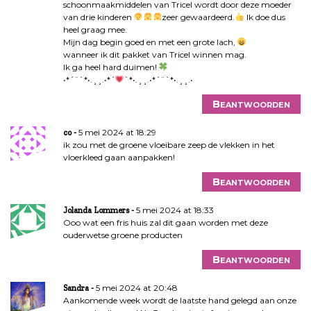
schoonmaakmiddelen van Tricel wordt door deze moeder
van drie kinderen
zeer gewaardeerd.
Ik doe dus
heel graag mee.
Mijn dag begin goed en met een grote lach,
wanneer ik dit pakket van Tricel winnen mag.
Ik ga heel hard duimen!
•*´¨`*•.¸¸.•*´
`*•.¸¸.•*´¨`*•.¸¸.•
Beantwoorden
5 mei 2024 at 18:29
co
ik zou met de groene vloeibare zeep de vlekken in het
vloerkleed gaan aanpakken!
Beantwoorden
5 mei 2024 at 18:33
Jolanda Lommers
Ooo wat een fris huis zal dit gaan worden met deze
ouderwetse groene producten
Beantwoorden
5 mei 2024 at 20:48
Sandra
Aankomende week wordt de laatste hand gelegd aan onze