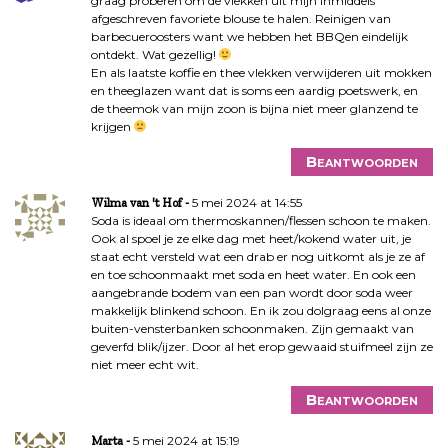
graag proberen om de vlekken uit mijn inmiddels
afgeschreven favoriete blouse te halen. Reinigen van
barbecueroosters want we hebben het BBQen eindelijk
ontdekt. Wat gezellig!
En als laatste koffie en thee vlekken verwijderen uit mokken
en theeglazen want dat is soms een aardig poetswerk, en
de theemok van mijn zoon is bijna niet meer glanzend te
krijgen
Beantwoorden
5 mei 2024 at 14:55
Wilma van 't Hof
Soda is ideaal om thermoskannen/flessen schoon te maken.
Ook al spoel je ze elke dag met heet/kokend water uit, je
staat echt versteld wat een drab er nog uitkomt als je ze af
en toe schoonmaakt met soda en heet water. En ook een
aangebrande bodem van een pan wordt door soda weer
makkelijk blinkend schoon. En ik zou dolgraag eens al onze
buiten-vensterbanken schoonmaken. Zijn gemaakt van
geverfd blik/ijzer. Door al het erop gewaaid stuifmeel zijn ze
niet meer echt wit.
Beantwoorden
5 mei 2024 at 15:19
Marta