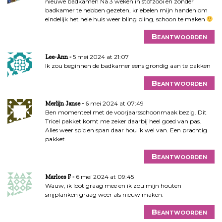
nieuwe badkamer! Na 3 weken in stofzooi en zonder
badkamer te hebben gezeten, kriebelen mijn handen om
eindelijk het hele huis weer bling bling, schoon te maken
Beantwoorden
5 mei 2024 at 21:07
Lee-Ann
Ik zou beginnen de badkamer eens grondig aan te pakken
Beantwoorden
6 mei 2024 at 07:49
Merlijn Janse
Ben momenteel met de voorjaarsschoonmaak bezig. Dit
Tricel pakket komt me zeker daarbij heel goed van pas.
Alles weer spic en span daar hou ik wel van. Een prachtig
pakket.
Beantwoorden
6 mei 2024 at 09:45
Marloes F
Wauw, ik loot graag mee en ik zou mijn houten
snijplanken graag weer als nieuw maken.
Beantwoorden