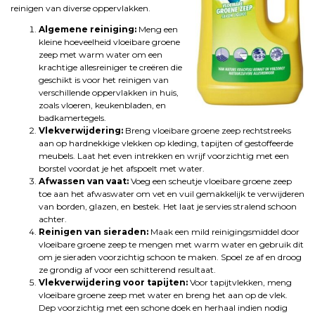
reinigen van diverse oppervlakken.
Algemene reiniging:
Meng een
kleine hoeveelheid vloeibare groene
zeep met warm water om een
krachtige allesreiniger te creëren die
geschikt is voor het reinigen van
verschillende oppervlakken in huis,
zoals vloeren, keukenbladen, en
badkamertegels.
Vlekverwijdering:
Breng vloeibare groene zeep rechtstreeks
aan op hardnekkige vlekken op kleding, tapijten of gestoffeerde
meubels. Laat het even intrekken en wrijf voorzichtig met een
borstel voordat je het afspoelt met water.
Afwassen van vaat:
Voeg een scheutje vloeibare groene zeep
toe aan het afwaswater om vet en vuil gemakkelijk te verwijderen
van borden, glazen, en bestek. Het laat je servies stralend schoon
achter.
Reinigen van sieraden:
Maak een mild reinigingsmiddel door
vloeibare groene zeep te mengen met warm water en gebruik dit
om je sieraden voorzichtig schoon te maken. Spoel ze af en droog
ze grondig af voor een schitterend resultaat.
Vlekverwijdering voor tapijten:
Voor tapijtvlekken, meng
vloeibare groene zeep met water en breng het aan op de vlek.
Dep voorzichtig met een schone doek en herhaal indien nodig