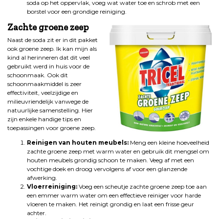
soda op het oppervlak, voeg wat water toe en schrob met een
borstel voor een grondige reiniging.
Zachte groene zeep
Naast de soda zit er in dit pakket
ook groene zeep. Ik kan mijn als
kind al herinneren dat dit veel
gebruikt werd in huis voor de
schoonmaak. Ook dit
schoonmaakmiddel is zeer
effectiviteit, veelzijdige en
milieuvriendelijk vanwege de
natuurlijke samenstelling. Hier
zijn enkele handige tips en
toepassingen voor groene zeep.
Reinigen van houten meubels:
Meng een kleine hoeveelheid
zachte groene zeep met warm water en gebruik dit mengsel om
houten meubels grondig schoon te maken. Veeg af met een
vochtige doek en droog vervolgens af voor een glanzende
afwerking.
Vloerreiniging:
Voeg een scheutje zachte groene zeep toe aan
een emmer warm water om een effectieve reiniger voor harde
vloeren te maken. Het reinigt grondig en laat een frisse geur
achter.