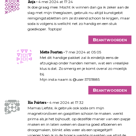
4 mei 2024 at 17:24
Anja
Ik doe graag mee. Mocht ik winnen dan ga ik zeker aan de
slag met mijn theeglazen, gebruik nu altijd kunstgebit
reinigingstabletten om ze stralend schoon te krijgen, maar
soda is volgens is wellicht net zo handig en een stuk
goedkoper. Toptips!
Beantwoorden
7 mei 2024 at 05:05
Mette Poorten
Met dit handige pakket zal ik eindelijk eens de
afzuigkap onder handen nemen, wat een vreselijke
klus is dat. Zo smerig en je komt overal zo moeilijk
bij.
Mijn insta naam is @user.57511885
Beantwoorden
4 mei 2024 at 17:32
Ria Poirters
Mamas Liefste, ik gebruik ook soda om mijn
magnetron/oven en gaspitten schoon te maken. werkt
prima als je het bijhoudt. op dezelfde manier van een papje
maken en in laten weken en daarna goed afboenen en
droogmaken, blinkt alles weer als een spiegeltje!!!
vroeger toen ik in de horeca werkte maakten we altijd de