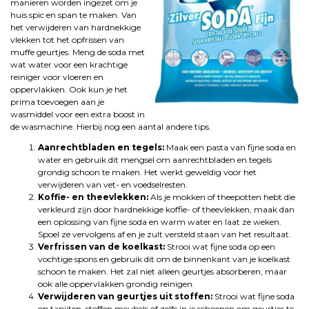
manieren worden ingezet om je
huis spic en span te maken. Van
het verwijderen van hardnekkige
vlekken tot het opfrissen van
muffe geurtjes. Meng de soda met
wat water voor een krachtige
reiniger voor vloeren en
oppervlakken. Ook kun je het
prima toevoegen aan je
wasmiddel voor een extra boost in
de wasmachine. Hierbij nog een aantal andere tips.
Aanrechtbladen en tegels:
Maak een pasta van fijne soda en
water en gebruik dit mengsel om aanrechtbladen en tegels
grondig schoon te maken. Het werkt geweldig voor het
verwijderen van vet- en voedselresten.
Koffie- en theevlekken:
Als je mokken of theepotten hebt die
verkleurd zijn door hardnekkige koffie- of theevlekken, maak dan
een oplossing van fijne soda en warm water en laat ze weken.
Spoel ze vervolgens af en je zult versteld staan van het resultaat.
Verfrissen van de koelkast:
Strooi wat fijne soda op een
vochtige spons en gebruik dit om de binnenkant van je koelkast
schoon te maken. Het zal niet alleen geurtjes absorberen, maar
ook alle oppervlakken grondig reinigen.
Verwijderen van geurtjes uit stoffen:
Strooi wat fijne soda
op tapijten, stoffen meubels of zelfs in je schoenen om geurtjes te