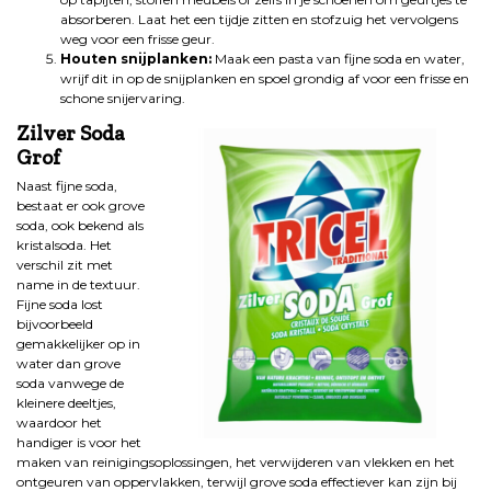
absorberen. Laat het een tijdje zitten en stofzuig het vervolgens
weg voor een frisse geur.
Houten snijplanken:
Maak een pasta van fijne soda en water,
wrijf dit in op de snijplanken en spoel grondig af voor een frisse en
schone snijervaring.
Zilver Soda
Grof
Naast fijne soda,
bestaat er ook grove
soda, ook bekend als
kristalsoda. Het
verschil zit met
name in de textuur.
Fijne soda lost
bijvoorbeeld
gemakkelijker op in
water dan grove
soda vanwege de
kleinere deeltjes,
waardoor het
handiger is voor het
maken van reinigingsoplossingen, het verwijderen van vlekken en het
ontgeuren van oppervlakken, terwijl grove soda effectiever kan zijn bij