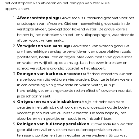
het ontstoppen van afvoeren en het reinigen van zeer vuile
oppervlakken.
Afvoerontstopping:
Grove soda is uitstekend geschikt voor het
ontstoppen van afvoeren. Giet een hoeveelheid grove soda in de
verstopte afvoer, gevolgd door kokend water. De grove korrels
helpen bij het opbreken van vet- en vuilophopingen, waardoor de
afvoer wordt vrijgemaakt.
Verwijderen van aanslag:
Grove soda kan worden gebruikt
om hardnekkige aanslag te verwijderen van oppervlakken zoals
gootstenen, badkuipen en tegels. Maak een pasta van grove soda
en water en wrijf dit op de aanslag. Laat het even intrekken en
schrob vervolgens grondig voordat je het afspoelt.
Reinigen van barbecueroosters:
Barbecueroosters kunnen
na verloop van tijd vettig en vies worden. Door ze te laten weken
in een oplossing van grove soda en warm water, kun je
hardnekkig vet en aangekoekte resten effectief losweken voordat
je ze schoonmaakt.
Ontgeuren van vuilnisbakken:
Als je last hebt van nare
geurtjes in je vuilnisbak, strooi dan wat grove soda op de bodem
voordat je een nieuwe vuilniszak plaatst. De soda helpt bij het
absorberen van geurtjes en houdt je vuilnisbak frisser.
Reinigen van buitenoppervlakken:
Grove soda kan worden
gebruikt om vuil en vlekken van buitenoppervlakken zoals
terrassen, opritten en tuinmeubilair te verwijderen. Strooi wat