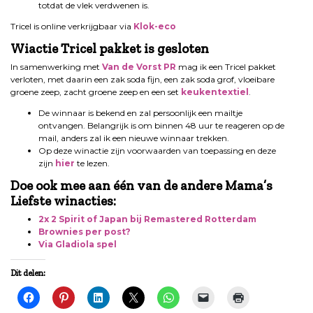
totdat de vlek verdwenen is.
Tricel is online verkrijgbaar via
Klok-eco
Wiactie Tricel pakket is gesloten
In samenwerking met
Van de Vorst PR
mag ik een Tricel pakket
verloten, met daarin een zak soda fijn, een zak soda grof, vloeibare
groene zeep, zacht groene zeep en een set
keukentextiel
.
De winnaar is bekend en zal persoonlijk een mailtje
ontvangen. Belangrijk is om binnen 48 uur te reageren op de
mail, anders zal ik een nieuwe winnaar trekken.
Op deze winactie zijn voorwaarden van toepassing en deze
zijn
hier
te lezen.
Doe ook mee aan één van de andere Mama’s
Liefste winacties:
2x 2 Spirit of Japan bij Remastered Rotterdam
Brownies per post?
Via Gladiola spel
Dit delen: