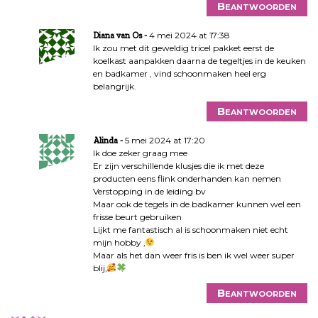
Beantwoorden
4 mei 2024 at 17:38
Diana van Os
Ik zou met dit geweldig tricel pakket eerst de
koelkast aanpakken daarna de tegeltjes in de keuken
en badkamer , vind schoonmaken heel erg
belangrijk.
Beantwoorden
5 mei 2024 at 17:20
Alinda
Ik doe zeker graag mee
Er zijn verschillende klusjes die ik met deze
producten eens flink onderhanden kan nemen
Verstopping in de leiding bv
Maar ook de tegels in de badkamer kunnen wel een
frisse beurt gebruiken
Lijkt me fantastisch al is schoonmaken niet echt
mijn hobby ,
Maar als het dan weer fris is ben ik wel weer super
blij,
Beantwoorden