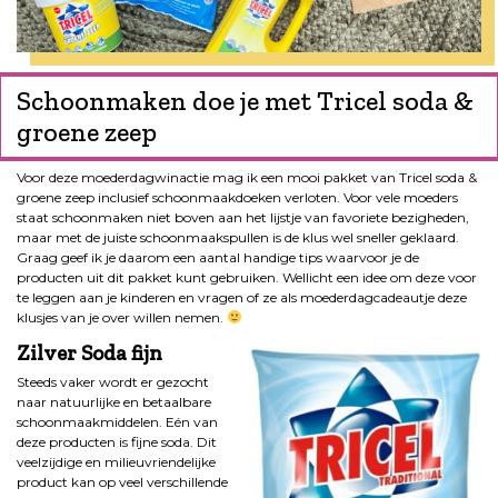
Schoonmaken doe je met Tricel soda &
groene zeep
Voor deze moederdagwinactie mag ik een mooi pakket van Tricel soda &
groene zeep inclusief schoonmaakdoeken verloten. Voor vele moeders
staat schoonmaken niet boven aan het lijstje van favoriete bezigheden,
maar met de juiste schoonmaakspullen is de klus wel sneller geklaard.
Graag geef ik je daarom een aantal handige tips waarvoor je de
producten uit dit pakket kunt gebruiken. Wellicht een idee om deze voor
te leggen aan je kinderen en vragen of ze als moederdagcadeautje deze
klusjes van je over willen nemen.
Zilver Soda fijn
Steeds vaker wordt er gezocht
naar natuurlijke en betaalbare
schoonmaakmiddelen. Eén van
deze producten is fijne soda. Dit
veelzijdige en milieuvriendelijke
product kan op veel verschillende