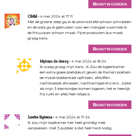
Beantwoorden
4 mei 2024 at 17:11
CBdkl
Met de groene zeep ga ik de picknicktafel schoon schrobben
en de soda ga ik gebruiken voor een mengsel waarmee ik
de frituurpan schoon maak. Fijne producten dus maak
graag kans
Beantwoorden
4 mei 2024 at 18:34
Myriam de clercq
Ik waag graag mijn kans…ik Zou de logeerkamer
een extra goeie poetsbeurt geven.de Ramen poetsen,
de mooie boekenkast opfrissen, afstoffen…
nachtkastjes afwassen, nachtlampjes enz enz…zodat
als mijn 3 kleinkindjes komen logeren, het er heerlijk
fris ruikt en alles heel netjes is .
Beantwoorden
4 mei 2024 at 17:24
Lisette Sigtema
Ik zou mijn badkamer hier heel grondig mee
aanpakken..met 3 pubber is dat heel hard nodig.