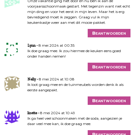
Onze vakantie ging niet door en nu ben ik aan de
voorjaarsschoonmaak gestart. Met tegenzin want niet echt
mijn ding en voor het eerst in mijn leven. Maar het is erg
bevredigend moet ik zeggen. Graag vul ik mijn
keukenkastje weer aan met dit mooie pakket.
Beantwoorden
8 mei 2024 at 00:35
Lynn
Ik doe graag mee. Ik zou hiermee de keuken eens goed
onder handen nemen!
Beantwoorden
8 mei 2024 at 10:08
Nelly
Ik loot graag mee en de tuinmeubels worden denk ik als
eerste aangepakt.
Beantwoorden
8 mei 2024 at 10:49
lizette
Ik ga heel veel schoonmaken met de soda, aangezien je
daar veel mee kan, ik doe graag mee.
Beantwoorden