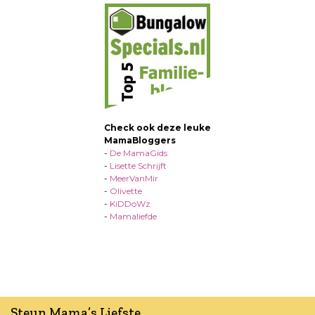
Check ook deze leuke
MamaBloggers
-
De MamaGids
-
Lisette Schrijft
-
MeerVanMir
-
Olivette
-
KiDDoWz
-
Mamaliefde
Steun Mama’s Liefste