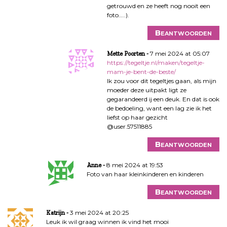
getrouwd en ze heeft nog nooit een
foto…..).
Beantwoorden
7 mei 2024 at 05:07
Mette Poorten
https://tegeltje.nl/maken/tegeltje-
mam-je-bent-de-beste/
Ik zou voor dit tegeltjes gaan, als mijn
moeder deze uitpakt ligt ze
gegarandeerd ij een deuk. En dat is ook
de bedoeling, want een lag zie ik het
liefst op haar gezicht
@user.57511885
Beantwoorden
8 mei 2024 at 19:53
Anne
Foto van haar kleinkinderen en kinderen
Beantwoorden
3 mei 2024 at 20:25
Katrijn
Leuk ik wil graag winnen ik vind het mooi