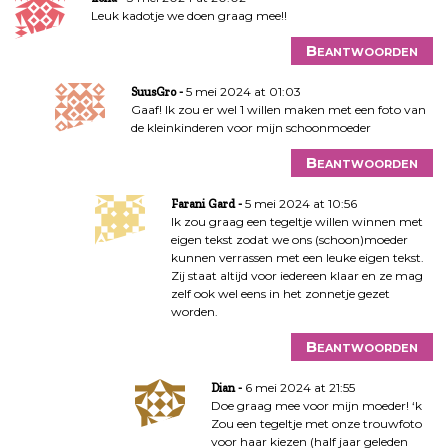
n
Leuk kadotje we doen graag mee!!
a
Beantwoorden
v
i
5 mei 2024 at 01:03
SuusGro
g
Gaaf! Ik zou er wel 1 willen maken met een foto van
a
de kleinkinderen voor mijn schoonmoeder
t
Beantwoorden
i
e
5 mei 2024 at 10:56
Farani Gard
Ik zou graag een tegeltje willen winnen met
eigen tekst zodat we ons (schoon)moeder
kunnen verrassen met een leuke eigen tekst.
Zij staat altijd voor iedereen klaar en ze mag
zelf ook wel eens in het zonnetje gezet
worden.
Beantwoorden
6 mei 2024 at 21:55
Dian
Doe graag mee voor mijn moeder! ‘k
Zou een tegeltje met onze trouwfoto
voor haar kiezen (half jaar geleden