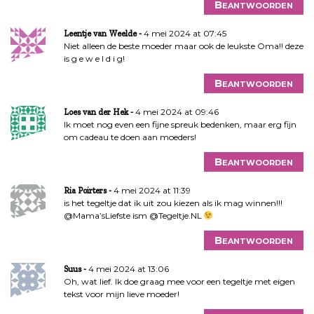
Beantwoorden
4 mei 2024 at 07:45
Leentje van Weelde
Niet alleen de beste moeder maar ook de leukste Oma!! deze
is g e w e l d i g!
Beantwoorden
4 mei 2024 at 09:46
Loes van der Hek
Ik moet nog even een fijne spreuk bedenken, maar erg fijn
om cadeau te doen aan moeders!
Beantwoorden
4 mei 2024 at 11:39
Ria Poirters
is het tegeltje dat ik uit zou kiezen als ik mag winnen!!!
@Mama’sLiefste ism @Tegeltje.NL
Beantwoorden
4 mei 2024 at 13:06
Suus
Oh, wat lief. Ik doe graag mee voor een tegeltje met eigen
tekst voor mijn lieve moeder!