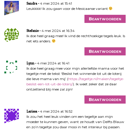
4 mei 2024 at 15:41
Sandra
Leukkkk! Ik zou gaan voor de Mexicaanse variant
Beantwoorden
4 mei 2024 at 16:34
Stefanie
Ik doe heel graag mee! Ik vind de rechthoekige tegels leuk. Is
net iets anders.
Beantwoorden
4 mei 2024 at 16:41
Lynn
Ik doe heel graag mee voor mijn allerliefste mama voor het
tegeltje met de tekst ‘Beslist het winnende lot uit de loterij
die lieve mama van mij’ (
https://tegeltje.nl/maken/tegeltje-
beslist-een-lot-uit-de-loterij/
). Ik weet zeker dat ze daar
ontzettend blij mee zal zijn!
Beantwoorden
4 mei 2024 at 16:52
Larissa
Ik zou het heel leuk vinden om een tegeltje aan mijn
moeder te kunnen geven, want ze houdt van Delfts Blauw
en zo’n tegeltje zou daar mooi in het interieur bij passen.