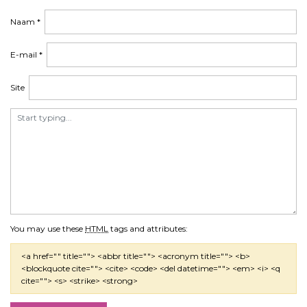
Naam
*
E-mail
*
Site
You may use these
HTML
tags and attributes:
<a href="" title=""> <abbr title=""> <acronym title=""> <b>
<blockquote cite=""> <cite> <code> <del datetime=""> <em> <i> <q
cite=""> <s> <strike> <strong>