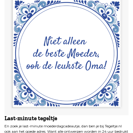
Last-minute tegeltje
En zoek je last-minute moederdagcadeautje, dan ben je bij Tegeltje.nl
ook aan het goede adres. Want alle ontwerpen worden in 24 uur bedrukt