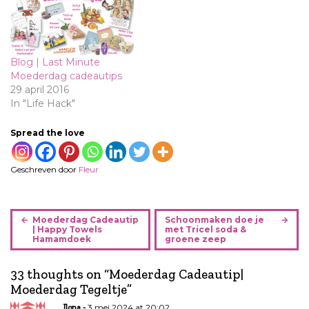
Blog | Last Minute
Moederdag cadeautips
29 april 2016
In "Life Hack"
Spread the love
Geschreven door
Fleur
B
Moederdag Cadeautip
Schoonmaken doe je
e
| Happy Towels
met Tricel soda &
Hamamdoek
groene zeep
r
i
33 thoughts on “
Moederdag Cadeautip|
c
Moederdag Tegeltje
”
h
t
3 mei 2024 at 20:02
Ilona