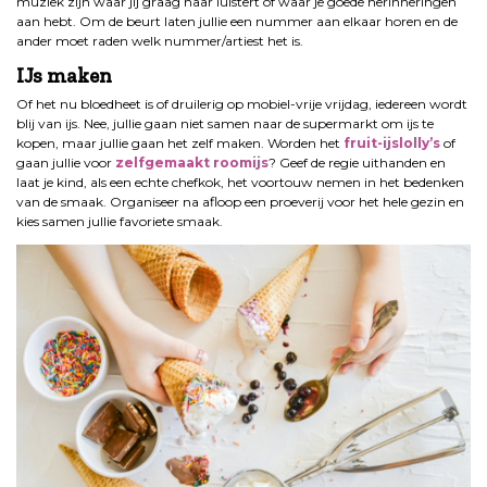
muziek zijn waar jij graag naar luistert of waar je goede herinneringen
aan hebt. Om de beurt laten jullie een nummer aan elkaar horen en de
ander moet raden welk nummer/artiest het is.
IJs maken
Of het nu bloedheet is of druilerig op mobiel-vrije vrijdag, iedereen wordt
blij van ijs. Nee, jullie gaan niet samen naar de supermarkt om ijs te
kopen, maar jullie gaan het zelf maken. Worden het
fruit-ijslolly’s
of
gaan jullie voor
zelfgemaakt roomijs
? Geef de regie uithanden en
laat je kind, als een echte chefkok, het voortouw nemen in het bedenken
van de smaak. Organiseer na afloop een proeverij voor het hele gezin en
kies samen jullie favoriete smaak.