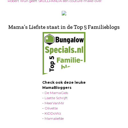
Robert Wun geeft SKULLPANDA een couture-make-over
Mama’s Liefste staat in de Top 5 Familieblogs
Check ook deze leuke
MamaBloggers
-
De MamaGids
-
Lisette Schrijft
-
MeerVanMir
-
Olivette
-
KiDDoWz
-
Mamaliefde