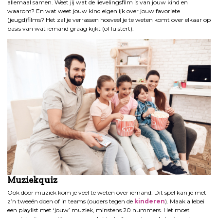
allemaal samen. Weet jij wat de lievelingsfilm is van jouw kind en
waarom? En wat weet jouw kind eigenlijk over jouw favoriete
(jeugd)films? Het zal je verrassen hoeveel je te weten komt over elkaar op
basis van wat iemand graag kijkt (of luistert).
Muziekquiz
Ook door muziek kom je veel te weten over iemand. Dit spel kan je met
z’n tweeën doen of in teams (ouders tegen de
kinderen
). Maak allebei
een playlist met ‘jouw’ muziek, minstens 20 nummers. Het moet