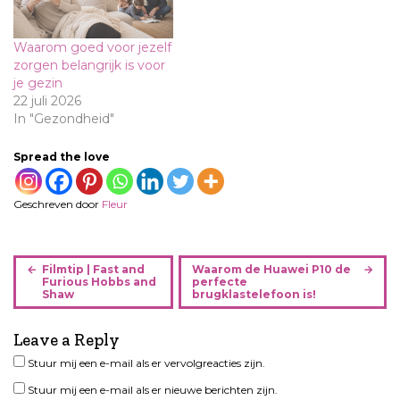
Waarom goed voor jezelf
zorgen belangrijk is voor
je gezin
22 juli 2026
In "Gezondheid"
Spread the love
Geschreven door
Fleur
B
Filmtip | Fast and
Waarom de Huawei P10 de
e
Furious Hobbs and
perfecte
Shaw
brugklastelefoon is!
r
i
Leave a Reply
c
h
Stuur mij een e-mail als er vervolgreacties zijn.
t
Stuur mij een e-mail als er nieuwe berichten zijn.