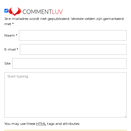
n
a
v
i
Je e-mailadres wordt niet gepubliceerd.
Vereiste velden zijn gemarkeerd
met
*
g
a
Naam
*
t
i
E-mail
*
e
Site
You may use these
HTML
tags and attributes: