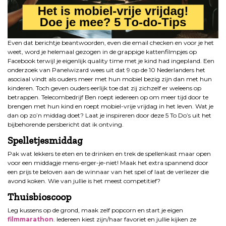
Even dat berichtje beantwoorden, even die email checken en voor je het
weet, word je helemaal gezogen in de grappige kattenfilmpjes op
Facebook terwijl je eigenlijk quality time met je kind had ingepland. Een
onderzoek van Panelwizard wees uit dat 9 op de 10 Nederlanders het
asociaal vindt als ouders meer met hun mobiel bezig zijn dan met hun
kinderen. Toch geven ouders eerlijk toe dat zij zichzelf er weleens op
betrappen. Telecombedrijf Ben roept iedereen op om meer tijd door te
brengen met hun kind en roept mobiel-vrije vrijdag in het leven. Wat je
dan op zo’n middag doet? Laat je inspireren door deze 5 To Do’s uit het
bijbehorende persbericht dat ik ontving.
Spelletjesmiddag
Pak wat lekkers te eten en te drinken en trek de spellenkast maar open
voor een middagje mens-erger-je-niet! Maak het extra spannend door
een prijs te beloven aan de winnaar van het spel of laat de verliezer die
avond koken. Wie van jullie is het meest competitief?
Thuisbioscoop
Leg kussens op de grond, maak zelf popcorn en start je eigen
filmmarathon
. Iedereen kiest zijn/haar favoriet en jullie kijken ze