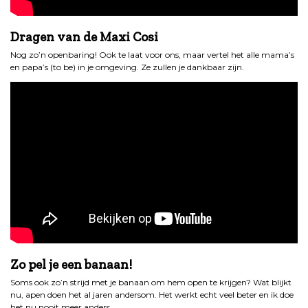
Dragen van de Maxi Cosi
Nog zo’n openbaring! Ook te laat voor ons, maar vertel het alle mama’s
en papa’s (to be) in je omgeving. Ze zullen je dankbaar zijn.
Zo pel je een banaan!
Soms ook zo’n strijd met je banaan om hem open te krijgen? Wat blijkt
nu, apen doen het al jaren andersom. Het werkt echt veel beter en ik doe
het nu nooit meer anders.