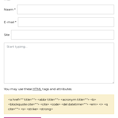
Naam
*
E-mail
*
Site
You may use these
HTML
tags and attributes:
<a href="" title=""> <abbr title=""> <acronym title=""> <b>
<blockquote cite=""> <cite> <code> <del datetime=""> <em> <i> <q
cite=""> <s> <strike> <strong>