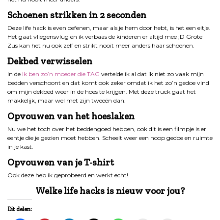
Schoenen strikken in 2 seconden
Deze life hack is even oefenen, maar als je hem door hebt, is het een eitje.
Het gaat vliegensvlug en ik verbaas de kinderen er altijd mee ;D Grote
Zus kan het nu ook zelf en strikt nooit meer anders haar schoenen.
Dekbed verwisselen
In de
Ik ben zo’n moeder die TAG
vertelde ik al dat ik niet zo vaak mijn
bedden verschoont en dat komt ook zeker omdat ik het zo’n gedoe vind
om mijn dekbed weer in de hoes te krijgen. Met deze truck gaat het
makkelijk, maar wel met zijn tweeën dan.
Opvouwen van het hoeslaken
Nu we het toch over het beddengoed hebben, ook dit is een filmpje is er
eentje die je gezien moet hebben. Scheelt weer een hoop gedoe en ruimte
in je kast.
Opvouwen van je T-shirt
Ook deze heb ik geprobeerd en werkt echt!
Welke life hacks is nieuw voor jou?
Dit delen: