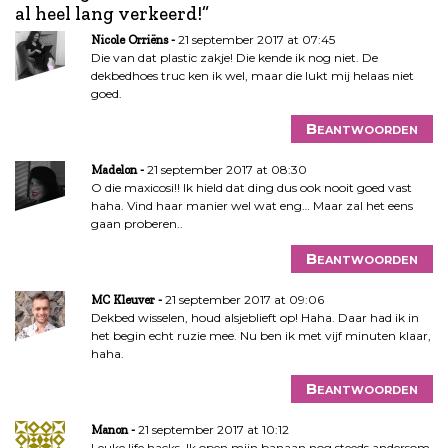
al heel lang verkeerd!
”
h
t
21 september 2017 at 07:45
Nicole Orriëns
n
Die van dat plastic zakje! Die kende ik nog niet. De
dekbedhoes truc ken ik wel, maar die lukt mij helaas niet
a
goed.
v
i
Beantwoorden
g
a
21 september 2017 at 08:30
Madelon
O die maxicosi!! Ik hield dat ding dus ook nooit goed vast
t
haha. Vind haar manier wel wat eng… Maar zal het eens
i
gaan proberen..
e
Beantwoorden
21 september 2017 at 09:06
MC Kleuver
Dekbed wisselen, houd alsjeblieft op! Haha. Daar had ik in
het begin echt ruzie mee. Nu ben ik met vijf minuten klaar,
haha.
Beantwoorden
21 september 2017 at 10:12
Manon
Leuke life hacks. Ik open mijn banaan nog steeds andersom