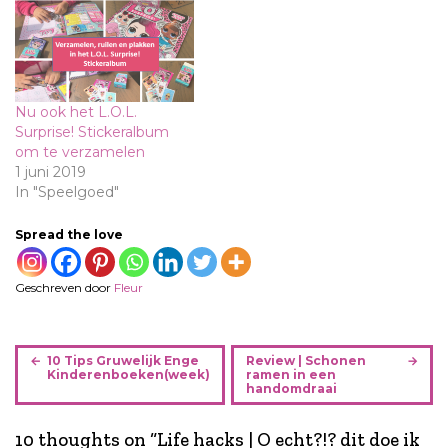
Nu ook het L.O.L.
Surprise! Stickeralbum
om te verzamelen
1 juni 2019
In "Speelgoed"
Spread the love
Geschreven door
Fleur
B
10 Tips Gruwelijk Enge
Review | Schonen
e
Kinderenboeken(week)
ramen in een
handomdraai
r
i
10 thoughts on “
Life hacks | O echt?!? dit doe ik
c