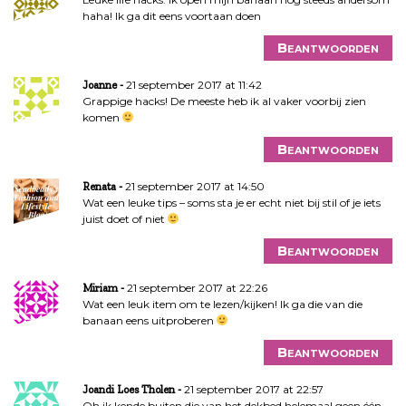
haha! Ik ga dit eens voortaan doen
Beantwoorden
21 september 2017 at 11:42
Joanne
Grappige hacks! De meeste heb ik al vaker voorbij zien
komen
Beantwoorden
21 september 2017 at 14:50
Renata
Wat een leuke tips – soms sta je er echt niet bij stil of je iets
juist doet of niet
Beantwoorden
21 september 2017 at 22:26
Miriam
Wat een leuk item om te lezen/kijken! Ik ga die van die
banaan eens uitproberen
Beantwoorden
21 september 2017 at 22:57
Joandi Loes Tholen
Oh ik kende buiten die van het dekbed helemaal geen één.