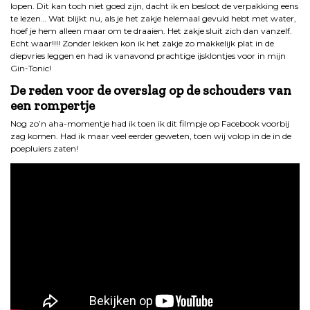
lopen. Dit kan toch niet goed zijn, dacht ik en besloot de verpakking eens
te lezen… Wat blijkt nu, als je het zakje helemaal gevuld hebt met water,
hoef je hem alleen maar om te draaien. Het zakje sluit zich dan vanzelf.
Echt waar!!!! Zonder lekken kon ik het zakje zo makkelijk plat in de
diepvries leggen en had ik vanavond prachtige ijsklontjes voor in mijn
Gin-Tonic!
De reden voor de overslag op de schouders van
een rompertje
Nog zo’n aha-momentje had ik toen ik dit filmpje op Facebook voorbij
zag komen. Had ik maar veel eerder geweten, toen wij volop in de in de
poepluiers zaten!