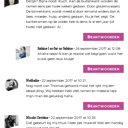
n
Eerlijk? Bijna nooit. Kuch. Aan de buitenkant worden de
ramen eens per twee weken gedaan. Door glazenwassers.
a
De binnenkant wordt meestal door iemand anders dan ik
v
(lees: moeder, hulp, anders) gedaan. Nu je het zegt. De
i
kantelramen op de zolder heb ik denk ik al een jaar (of
g
twee) niet gedaan. Ai…
a
Beantwoorden
t
i
26 september 2017 at 12:08
Sabine | so far so Sabine
e
Ahaha oeps! Ik kan je reactie wel begrijpen want het
is ook geen leuk klusje!
Beantwoorden
22 september 2017 at 10:21
Nathalie
Nog nooit van Thomas gehoord maar het lijkt mij een
ideaal ding. Wij hebben héél véél ramen en meestal lapt
mijn man die gelukkig haha.
Beantwoorden
22 september 2017 at 10:35
Nicole Orriëns
Dat gebeurt bij mij thuis 1 keer per maand! Wat een handig
apparaat lijkt me dit.