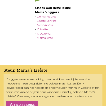
Check ook deze leuke
MamaBloggers
-
De MamaGids
-
Lisette Schrijft
-
MeerVanMir
-
Olivette
-
KiDDoWz
-
Mamaliefde
Steun Mama’s Liefste
Bloggen is een leuke hobby, maar kost best veel tijd en aan het
hebben van een blog zitten nu ook eenmaal kosten. Denk
bijvoorbeeld aan het hosten en onderhouden van mijn website of het
versturen van de prijzen naar winnaars. Geniet jij ook van Mama’s
Liefste? Overweeg dan de volgende manieren om ons te steunen!
Affiliate links