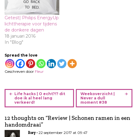
Getest| Philips EnergyUp
lichttherapie voor tijdens
de donkere dagen
18 januari 2016
In "Blog"
Spread the love
Geschreven door
Fleur
B
Life hacks | O echt?!? dit
Weekoverzicht |
e
doe ik al heel lang
Never a dull
verkeerd!
moment #38
r
i
12 thoughts on “
Review | Schonen ramen in een
c
handomdraai
”
h
t
22 september 2017 at 09:47
Rory