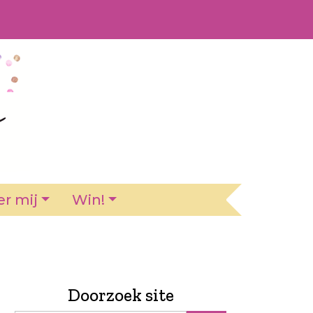
r mij
Win!
Doorzoek site