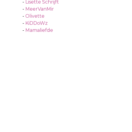
-
Lisette Schrijft
-
MeerVanMir
-
Olivette
-
KiDDoWz
-
Mamaliefde