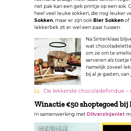
net pak kan een gek printje op een sok. Oo
heel veel leuke sokken, die nog leuker ve
Sokken
, maar er zijn ook
Bier Sokken
of
lekkerbek zit er wel een paar tussen.
Na Sinterklaas blijv
wat chocoladeletter
om ze om te smelt
serveren als toetje
namelijk zoveel le
bij al je gasten, van
De lekkerste chocoladefondue – d
Winactie €50 shoptegoed bij D
In samenwerking met
Ditverzinjeniet
m