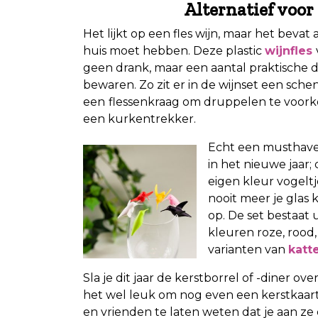
Alternatief voor 
Het lijkt op een fles wijn, maar het bevat 
huis moet hebben. Deze plastic
wijnfles
geen drank, maar een aantal praktische 
bewaren. Zo zit er in de wijnset een sche
een
flessenkraag om druppelen te voork
een kurkentrekker.
Echt een musthave 
in het nieuwe jaar;
eigen kleur vogeltj
nooit meer je glas 
op. De set bestaat ui
kleuren roze, rood,
varianten van
katt
Sla je dit jaar de kerstborrel of -diner ov
het wel leuk om nog even een kerstkaartj
en vrienden te laten weten dat je aan ze