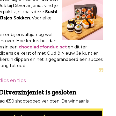
k bij Ditverzinjeniet vind je
rpakt zijn, zoals deze
Sushi
IJsjes Sokken
. Voor elke
en er bij ons altijd nog wel
s over. Hoe leuk is het dan
en in een
chocoladefondue set
en dit ter
 tijdens de kerst of met Oud & Nieuw. Je kunt er
kkers in dippen en het is gegarandeerd een succes
 jong tot oud.
ips en tips
itverzinjeniet is gesloten
ag €50 shoptegoed verloten. De winnaar is