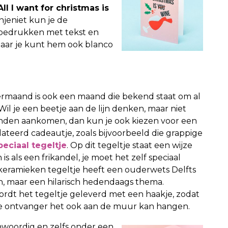
All I want for christmas is
injeniet kun je de
 bedrukken met tekst en
Maar je kunt hem ook blanco
maand is ook een maand die bekend staat om al
Wil je een beetje aan de lijn denken, maar niet
nden aankomen, dan kun je ook kiezen voor een
ateerd cadeautje, zoals bijvoorbeeld die grappige
peciaal tegeltje
. Op dit tegeltje staat een wijze
n is als een frikandel, je moet het zelf speciaal
keramieken tegeltje heeft een ouderwets Delfts
, maar een hilarisch hedendaags thema.
ordt het tegeltje geleverd met een haakje, zodat
e ontvanger het ook aan de muur kan hangen.
woordig en zelfs onder een