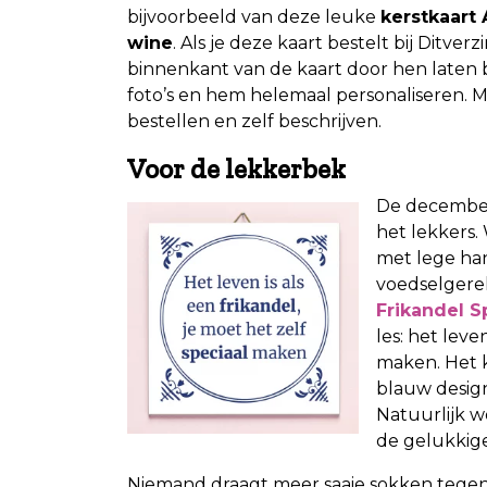
bijvoorbeeld van deze leuke
kerstkaart 
wine
. Als je deze kaart bestelt bij Ditverz
binnenkant van de kaart door hen laten
foto’s en hem helemaal personaliseren. 
bestellen en zelf beschrijven.
Voor de lekkerbek
De december
het lekkers. 
met lege ha
voedselgerel
Frikandel S
les: het leve
maken. Het 
blauw design
Natuurlijk w
de gelukkig
Niemand draagt meer saaie sokken tegen