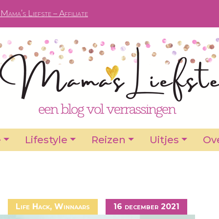
Mama’s Liefste – Affiliate
e
Lifestyle
Reizen
Uitjes
Ove
Life Hack
,
Winnaars
16 december 2021