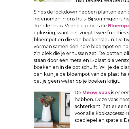
niet bedekt worden do
Sinds de lockdown hebben planten een d
ingenomen in ons huis. Bij sommigen is h
Jungle thuis. Voor diegene is de
Bloempo
oplossing, want het voegt twee functies 
bloempot en die van boekensteun. De t
vormen samen één hele bloempot en h
z’n plek die je er tussen zet. De potten b
staan door een metalen L-plaat die verst
boeken en in de pot schuift. Wil je de pl
dan kun je de bloempot van de plaat hal
dat je geen water op je boeken krijgt.
De
Meow vaas
is er ee
hebben. Deze vaas heef
achterkant. Zet er een
voor alle kookaccessoir
soeplepel en spatels. De 