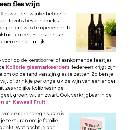
een fles wijn
alles wat een wijnliefhebber in
van Invotis bevat namelijk
dingen om wijn te openen en te
nktuit om netjes te schenken,
omen en natuurlijk
voor op de kerstborrel of aankomende feestjes
 de
Kolibrie glasmarkeerders
. Iedereen krijgt zijn
e om op de rand van zijn glas te zetten. Zo ben je
kwijt of drink je per ongeluk de wijn van een ander
t zes vrolijke kolibries in de
 geel, groen, wit en zwart. Ook verkrijgbaar in de
en
en
Kawaaii Fruit
er ivm de coronaregels, dan is
e te sturen om je familie
 denkt. Wat dacht je dan