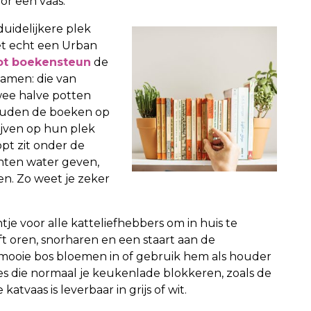
or een vaas.
uidelijkere plek
et echt een Urban
t boekensteun
de
samen: die van
wee halve potten
ouden de boeken op
lijven op hun plek
opt zit onder de
anten water geven,
en. Zo weet je zeker
ntje voor alle katteliefhebbers om in huis te
t oren, snorharen en een staart aan de
 mooie bos bloemen in of gebruik hem als houder
es die normaal je keukenlade blokkeren, zoals de
katvaas is leverbaar in grijs of wit.