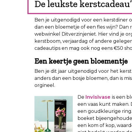
De leukste kerstcadeau’
Ben je uitgenodigd voor een kerstdiner o
dan een bloemetje of een fles wijn? Dan r
webwinkel Ditverzinjeniet. Hier vind je 
kerstboom, verjaardag of andere gelegen
cadeautips en mag ook nog eens €50 s
Een keertje geen bloementje
Ben je dit jaar uitgenodigd voor het kers
anders dan een bosje bloemen, dan is miss
orgineel.
De
Invisivase
is een b
een vaas kunt maken. 
een goudkleurige ring.
boeket bijeengehoude
een kom of kop, waardo