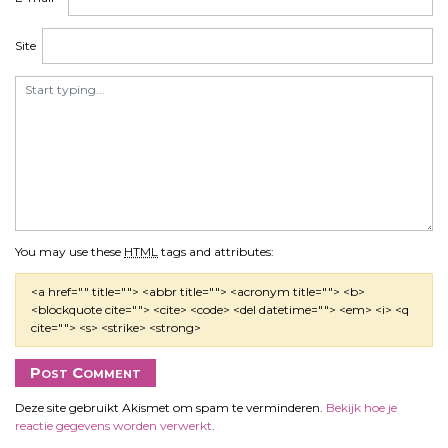
Site
You may use these
HTML
tags and attributes:
<a href="" title=""> <abbr title=""> <acronym title=""> <b>
<blockquote cite=""> <cite> <code> <del datetime=""> <em> <i> <q
cite=""> <s> <strike> <strong>
Deze site gebruikt Akismet om spam te verminderen.
Bekijk hoe je
reactie gegevens worden verwerkt
.