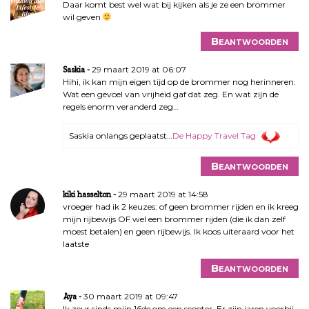
Daar komt best wel wat bij kijken als je ze een brommer
wil geven
Beantwoorden
29 maart 2019 at 06:07
Saskia
Hihi, ik kan mijn eigen tijd op de brommer nog herinneren.
Wat een gevoel van vrijheid gaf dat zeg. En wat zijn de
regels enorm veranderd zeg…
Saskia onlangs geplaatst…
De Happy Travel Tag
Beantwoorden
29 maart 2019 at 14:58
kiki hasselton
vroeger had ik 2 keuzes: of geen brommer rijden en ik kreeg
mijn rijbewijs OF wel een brommer rijden (die ik dan zelf
moest betalen) en geen rijbewijs. Ik koos uiteraard voor het
laatste
Beantwoorden
30 maart 2019 at 09:47
Aya
Ik zeur sinds mijn 16de om een scooter. Er zijn jaren voorbij