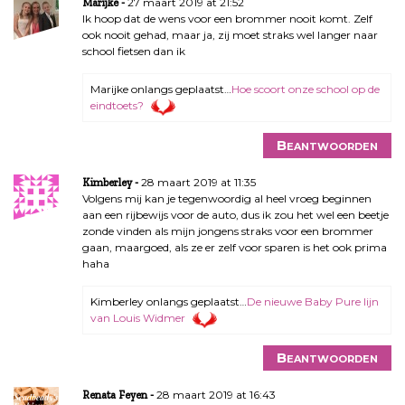
27 maart 2019 at 21:52
Marijke
t
Ik hoop dat de wens voor een brommer nooit komt. Zelf
n
ook nooit gehad, maar ja, zij moet straks wel langer naar
a
school fietsen dan ik
v
Marijke onlangs geplaatst…
Hoe scoort onze school op de
i
eindtoets?
g
a
Beantwoorden
t
i
28 maart 2019 at 11:35
Kimberley
e
Volgens mij kan je tegenwoordig al heel vroeg beginnen
aan een rijbewijs voor de auto, dus ik zou het wel een beetje
zonde vinden als mijn jongens straks voor een brommer
gaan, maargoed, als ze er zelf voor sparen is het ook prima
haha
Kimberley onlangs geplaatst…
De nieuwe Baby Pure lijn
van Louis Widmer
Beantwoorden
28 maart 2019 at 16:43
Renata Feyen