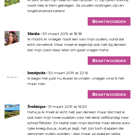
nooit heb ik hem gekregen. Ze zouden ondingen zijn en
ongelukveroorzakers!
Beantwoorden
30 maart 2019 at 18:18
Marsha
Ik mocht er vroeger nooit een van mijn ouders, vond dat
echt vervelend. Maar moet er eigenlijk ook niet bij denken
dat mijn zoon daar later om gaat vragen haha
Beantwoorden
30 maart 2019 at 22:16
beautyn0te
Ik begin het juist nu leuker te vinden, vroeger vind ik het
maar niks.
Beantwoorden
31 maart 2019 at 16:30
Frederique
Haha ja ik moet er echt niet aan denken maar dat had ik
ook toen mijn twee oudsten voor het eerst zelfstandig naar
school fietsten. En laatst toen mijn dochter haar eerste auto
rijles kreeg dus ja, zoals je zegt, het zijn toch stappen die
genomen zullen worden – dan maar zo goed en veilig