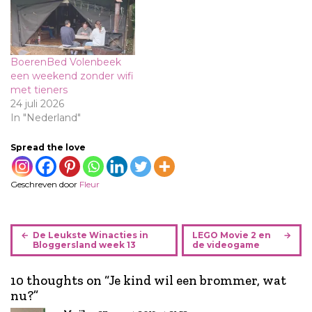
BoerenBed Volenbeek
een weekend zonder wifi
met tieners
24 juli 2026
In "Nederland"
Spread the love
Geschreven door
Fleur
B
De Leukste Winacties in
LEGO Movie 2 en
e
Bloggersland week 13
de videogame
r
i
10 thoughts on “
Je kind wil een brommer, wat
c
nu?
”
h