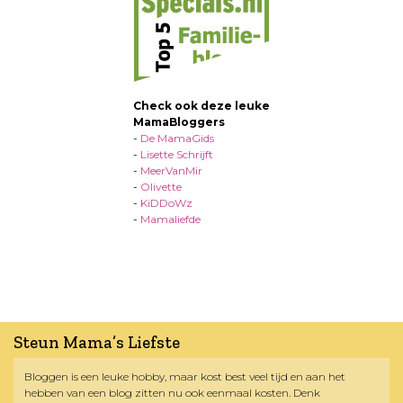
Check ook deze leuke
MamaBloggers
-
De MamaGids
-
Lisette Schrijft
-
MeerVanMir
-
Olivette
-
KiDDoWz
-
Mamaliefde
Steun Mama’s Liefste
Bloggen is een leuke hobby, maar kost best veel tijd en aan het
hebben van een blog zitten nu ook eenmaal kosten. Denk