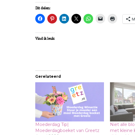
Dit delen:
M
Vind ik leuk:
Gerelateerd
Moederdag Tip|
Niet alle b
Moederdagboeket van Greetz
met kleine 