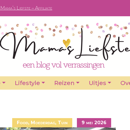
Mama’s Liefste – Affiliate
e
Lifestyle
Reizen
Uitjes
Ove
Food
,
Moederdag
,
Tuin
9 mei 2026