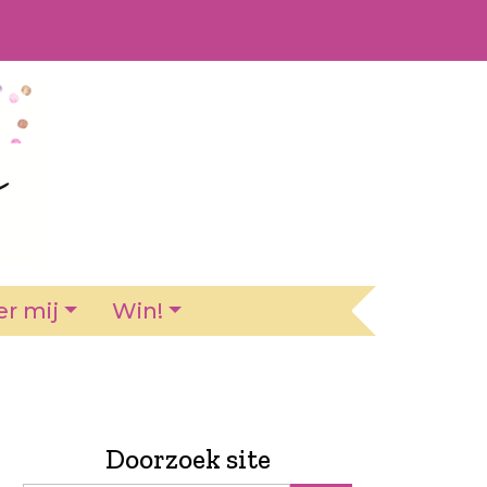
r mij
Win!
Doorzoek site