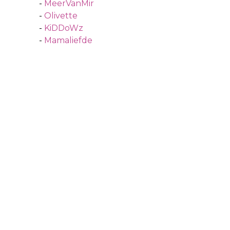
-
MeerVanMir
-
Olivette
-
KiDDoWz
-
Mamaliefde