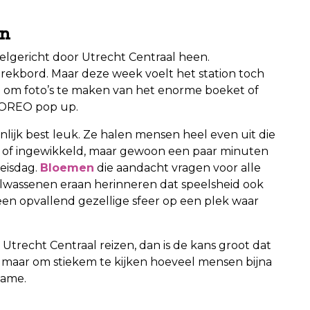
jn
lgericht door Utrecht Centraal heen.
rtrekbord. Maar deze week voelt het station toch
n om foto’s te maken van het enorme boeket of
e OREO pop up.
genlijk best leuk. Ze halen mensen heel even uit die
ot of ingewikkeld, maar gewoon een paar minuten
reisdag.
Bloemen
die aandacht vragen voor alle
lwassenen eraan herinneren dat speelsheid ook
en opvallend gezellige sfeer op een plek waar
trecht Centraal reizen, dan is de kans groot dat
een maar om stiekem te kijken hoeveel mensen bijna
Game.