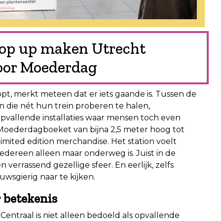
op up maken Utrecht
voor Moederdag
pt, merkt meteen dat er iets gaande is. Tussen de
n die nét hun trein proberen te halen,
opvallende installaties waar mensen toch even
ch Moederdagboeket van bijna 2,5 meter hoog tot
mited edition merchandise. Het station voelt
edereen alleen maar onderweg is. Juist in de
errassend gezellige sfeer. En eerlijk, zelfs
wsgierig naar te kijken.
 betekenis
ntraal is niet alleen bedoeld als opvallende