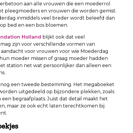
 eerbetoon aan alle vrouwen die een moederrol
tot pleegmoeders en vrouwen die worden gemist.
derdag inmiddels veel breder wordt beleefd dan
jt op bed en een bos bloemen.
undation Holland
blijkt ook dat veel
mag zijn voor verschillende vormen van
ook aandacht voor vrouwen voor wie Moederdag
 ze hun moeder missen of graag moeder hadden
et station net wat persoonlijker dan alleen een
ns.
en nog een tweede bestemming. Het megaboeket
worden uitgedeeld op bijzondere plekken, zoals
een begraafplaats. Juist dat detail maakt het
men, maar ze ook echt laten terechtkomen bij
nt.
oekjes