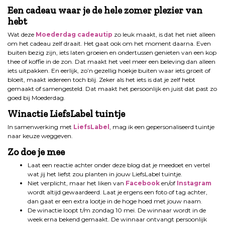
Een cadeau waar je de hele zomer plezier van
hebt
Wat deze
Moederdag cadeautip
zo leuk maakt, is dat het niet alleen
om het cadeau zelf draait. Het gaat ook om het moment daarna. Even
buiten bezig zijn, iets laten groeien en ondertussen genieten van een kop
thee of koffie in de zon. Dat maakt het veel meer een beleving dan alleen
iets uitpakken. En eerlijk, zo’n gezellig hoekje buiten waar iets groeit of
bloeit, maakt iedereen toch blij. Zeker als het iets is dat je zelf hebt
gemaakt of samengesteld. Dat maakt het persoonlijk en juist dat past zo
goed bij Moederdag.
Winactie LiefsLabel tuintje
In samenwerking met
LiefsLabel
, mag ik een gepersonaliseerd tuintje
naar keuze weggeven.
Zo doe je mee
Laat een reactie achter onder deze blog dat je meedoet en vertel
wat jij het liefst zou planten in jouw LiefsLabel tuintje.
Niet verplicht, maar het liken van
Facebook
en/of
Instagram
wordt altijd gewaardeerd. Laat je ergens een foto of tag achter,
dan gaat er een extra lootje in de hoge hoed met jouw naam.
De winactie loopt t/m zondag 10 mei. De winnaar wordt in de
week erna bekend gemaakt. De winnaar ontvangt persoonlijk