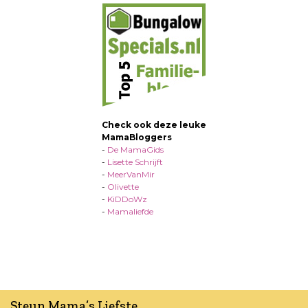
Check ook deze leuke
MamaBloggers
-
De MamaGids
-
Lisette Schrijft
-
MeerVanMir
-
Olivette
-
KiDDoWz
-
Mamaliefde
Steun Mama’s Liefste