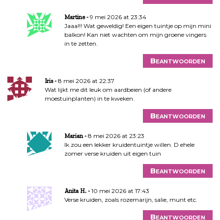
a
t
9 mei 2026 at 23:34
Martine
i
Jaaa!!! Wat geweldig! Een eigen tuintje op mijn mini
e
balkon! Kan niet wachten om mijn groene vingers
in te zetten.
Beantwoorden
8 mei 2026 at 22:37
Iris
Wat lijkt me dit leuk om aardbeien (of andere
moestuinplanten) in te kweken.
Beantwoorden
8 mei 2026 at 23:23
Marian
Ik zou een lekker kruidentuintje willen. D ehele
zomer verse kruiden uit eigen tuin
Beantwoorden
10 mei 2026 at 17:43
Anita H.
Verse kruiden, zoals rozemarijn, salie, munt etc.
Beantwoorden