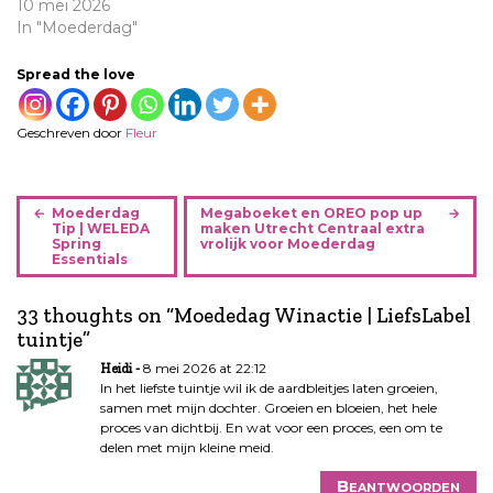
10 mei 2026
In "Moederdag"
Spread the love
Geschreven door
Fleur
B
Moederdag
Megaboeket en OREO pop up
e
Tip | WELEDA
maken Utrecht Centraal extra
Spring
vrolijk voor Moederdag
r
Essentials
i
c
33 thoughts on “
Moededag Winactie | LiefsLabel
h
tuintje
”
t
8 mei 2026 at 22:12
Heidi
n
In het liefste tuintje wil ik de aardbleitjes laten groeien,
a
samen met mijn dochter. Groeien en bloeien, het hele
v
proces van dichtbij. En wat voor een proces, een om te
i
delen met mijn kleine meid.
g
Beantwoorden