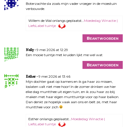
Boterzachte sla zoals mijn vader vroeger in de moestuin
verbouwde.
Willem de Wal onlangs geplaatst…
Moededag Winactie |
LiefsLabel tuintje
Beantwoorden
9 mei 2026 at 12:29
Nelly
Een mooie tuintje met kruiden lijkt me wel wat
Beantwoorden
9 mei 2026 at 13:46
Esther
Mijn dochter gaat op kamers en ik ga haar zo missen,
loslaten valt niet mee hoor! In de zomer drinken we hier
elke dag muntthee uit eigen tuin, en ik zou haar zo blij
maken met haar eigen munttuintje voor op haar balkon.
Dan denkt ze hopelijk vaak aan ons en belt ze, met haar
muntthee voor zich
Esther onlangs geplaatst…
Moededag Winactie |
LiefsLabel tuintje