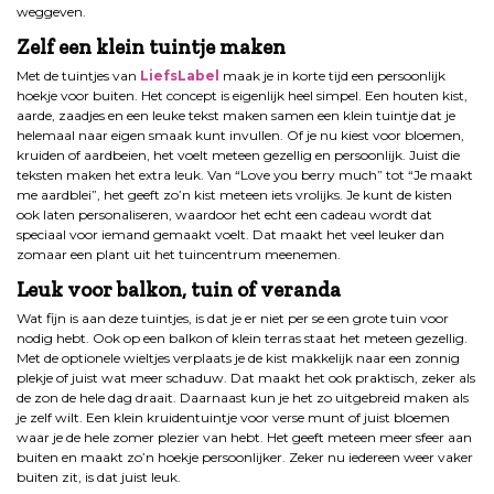
weggeven.
Zelf een klein tuintje maken
Met de tuintjes van
LiefsLabel
maak je in korte tijd een persoonlijk
hoekje voor buiten. Het concept is eigenlijk heel simpel. Een houten kist,
aarde, zaadjes en een leuke tekst maken samen een klein tuintje dat je
helemaal naar eigen smaak kunt invullen. Of je nu kiest voor bloemen,
kruiden of aardbeien, het voelt meteen gezellig en persoonlijk. Juist die
teksten maken het extra leuk. Van “Love you berry much” tot “Je maakt
me aardblei”, het geeft zo’n kist meteen iets vrolijks. Je kunt de kisten
ook laten personaliseren, waardoor het echt een cadeau wordt dat
speciaal voor iemand gemaakt voelt. Dat maakt het veel leuker dan
zomaar een plant uit het tuincentrum meenemen.
Leuk voor balkon, tuin of veranda
Wat fijn is aan deze tuintjes, is dat je er niet per se een grote tuin voor
nodig hebt. Ook op een balkon of klein terras staat het meteen gezellig.
Met de optionele wieltjes verplaats je de kist makkelijk naar een zonnig
plekje of juist wat meer schaduw. Dat maakt het ook praktisch, zeker als
de zon de hele dag draait. Daarnaast kun je het zo uitgebreid maken als
je zelf wilt. Een klein kruidentuintje voor verse munt of juist bloemen
waar je de hele zomer plezier van hebt. Het geeft meteen meer sfeer aan
buiten en maakt zo’n hoekje persoonlijker. Zeker nu iedereen weer vaker
buiten zit, is dat juist leuk.