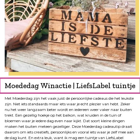
Moededag Winactie | LiefsLabel tuintje
Met Moederdag zijn het vaak juist de persoonlijke cadeaus die het leukste
zijn. Niet iets standaards maar iets waar je echt plezier van hebt. Zeker
nu het weer langzaam beter wordt en iedereen weer vaker naar buiten
trekt. Een gezellig hoekje op het balkon, wat kruiden in de tuin of
bloemen waar je iedere dag even naar kijkt. Dat soort kleine dingen
maken het buiten meteen gezelliger. Deze Moederdag cadeautip draait
daarom om iets creatiefs, persoonlijks en vooral iets waar je zelf mee aan
de slag kunt. En extra leuk, want ik mag een tuintje van LiefsLabel