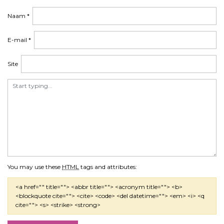
Naam
*
E-mail
*
Site
You may use these
HTML
tags and attributes:
<a href="" title=""> <abbr title=""> <acronym title=""> <b>
<blockquote cite=""> <cite> <code> <del datetime=""> <em> <i> <q
cite=""> <s> <strike> <strong>