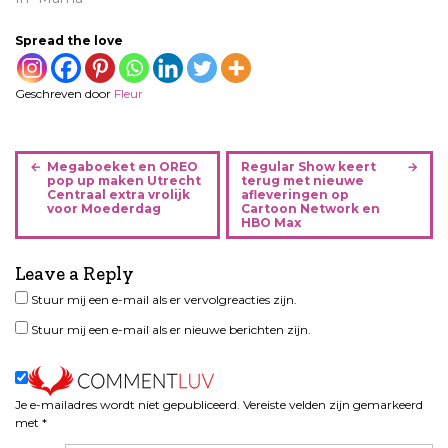
Spread the love
Geschreven door
Fleur
B
Megaboeket en OREO
Regular Show keert
e
pop up maken Utrecht
terug met nieuwe
Centraal extra vrolijk
afleveringen op
r
voor Moederdag
Cartoon Network en
i
HBO Max
c
h
Leave a Reply
t
Stuur mij een e-mail als er vervolgreacties zijn.
n
Stuur mij een e-mail als er nieuwe berichten zijn.
a
v
i
g
Je e-mailadres wordt niet gepubliceerd.
Vereiste velden zijn gemarkeerd
a
met
*
t