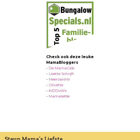
Check ook deze leuke
MamaBloggers
-
De MamaGids
-
Lisette Schrijft
-
MeerVanMir
-
Olivette
-
KiDDoWz
-
Mamaliefde
Steun Mama’s Liefste