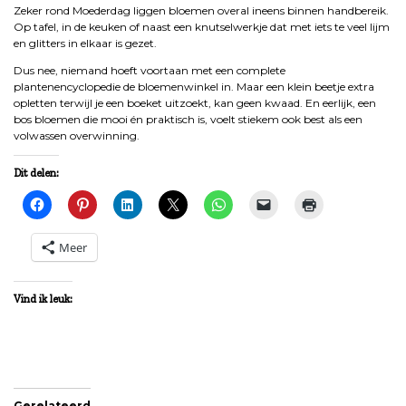
Zeker rond Moederdag liggen bloemen overal ineens binnen handbereik.
Op tafel, in de keuken of naast een knutselwerkje dat met iets te veel lijm
en glitters in elkaar is gezet.
Dus nee, niemand hoeft voortaan met een complete
plantenencyclopedie de bloemenwinkel in. Maar een klein beetje extra
opletten terwijl je een boeket uitzoekt, kan geen kwaad. En eerlijk, een
bos bloemen die mooi én praktisch is, voelt stiekem ook best als een
volwassen overwinning.
Dit delen:
Meer
Vind ik leuk:
Gerelateerd