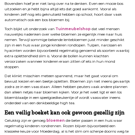
Bovendien hoef je er niet lang over na te denken. Even een mooie bos
uitzoeken en je hebt bijna altijd iets dat goed aankomt. Vooral als
kinderen zelf nog iets geknutseld hebben op school, hoort daar vaak
automatisch ook een bos bloemen bij.
Toch blijkt uit onderzoek van
Tuinmeubelshop
dat veel mensen
nauwelijks nadenken over welke bloemen ze eigenlijk mee naar huis
nemen. Terwijl sommige bekende lentebloemen juist minder geschikt
zijn in een huis waar jonge kinderen rondlopen. Tulpen, narcissen en
hyacinten worden bijvoorbeeld regelmatig genoemd als soorten waarbij
extra oplettendheid slim is. Vooral de bollen kunnen klachten
veroorzaken wanneer kinderen eraan zitten of iets in hun mond
stoppen.
Dat klinkt misschien meteen spannend, maar het gaat vooral om
bewust kiezen en een beetje opletten. Bloemen zijn niet ineens gevaarlijk
zodra ze in een vaas staan. Alleen hebben peuters vaak andere plannen
dan alleen netjes naar bloemen kijken. Voor je het weet ligt er een los
bloemblaadje in een speelgoedkeukentje of wordt vaaswater ineens
onderdeel van een denkbeeldige high tea.
Een veilig boeket kan ook gewoon gezellig zijn
Gelukkig zijn er genoeg
bloemen
die beter passen in een huis waar
regelmatig kinderen rondrennen. Rozen blijven bijvoorbeeld een
klassieke keuze voor Moederdag, al is het slim om scherpe doorns weg te