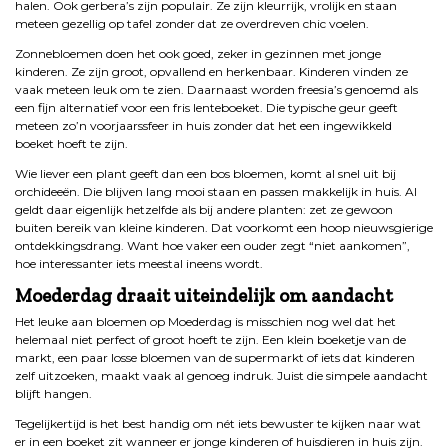
halen. Ook gerbera’s zijn populair. Ze zijn kleurrijk, vrolijk en staan
meteen gezellig op tafel zonder dat ze overdreven chic voelen.
Zonnebloemen doen het ook goed, zeker in gezinnen met jonge
kinderen. Ze zijn groot, opvallend en herkenbaar. Kinderen vinden ze
vaak meteen leuk om te zien. Daarnaast worden freesia’s genoemd als
een fijn alternatief voor een fris lenteboeket. Die typische geur geeft
meteen zo’n voorjaarssfeer in huis zonder dat het een ingewikkeld
boeket hoeft te zijn.
Wie liever een plant geeft dan een bos bloemen, komt al snel uit bij
orchideeën. Die blijven lang mooi staan en passen makkelijk in huis. Al
geldt daar eigenlijk hetzelfde als bij andere planten: zet ze gewoon
buiten bereik van kleine kinderen. Dat voorkomt een hoop nieuwsgierige
ontdekkingsdrang. Want hoe vaker een ouder zegt “niet aankomen”,
hoe interessanter iets meestal ineens wordt.
Moederdag draait uiteindelijk om aandacht
Het leuke aan bloemen op Moederdag is misschien nog wel dat het
helemaal niet perfect of groot hoeft te zijn. Een klein boeketje van de
markt, een paar losse bloemen van de supermarkt of iets dat kinderen
zelf uitzoeken, maakt vaak al genoeg indruk. Juist die simpele aandacht
blijft hangen.
Tegelijkertijd is het best handig om nét iets bewuster te kijken naar wat
er in een boeket zit wanneer er jonge kinderen of huisdieren in huis zijn.