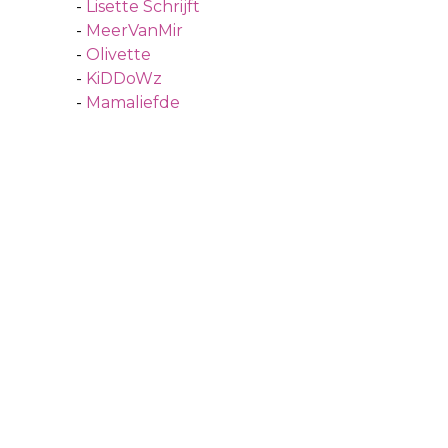
-
Lisette Schrijft
-
MeerVanMir
-
Olivette
-
KiDDoWz
-
Mamaliefde