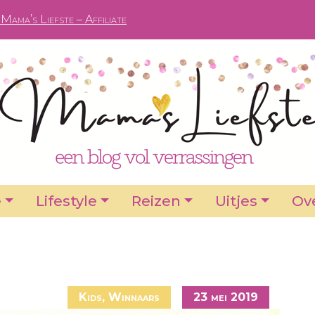
Mama’s Liefste – Affiliate
e
Lifestyle
Reizen
Uitjes
Ove
Kids
,
Winnaars
23 mei 2019