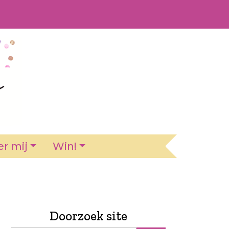
r mij
Win!
Doorzoek site