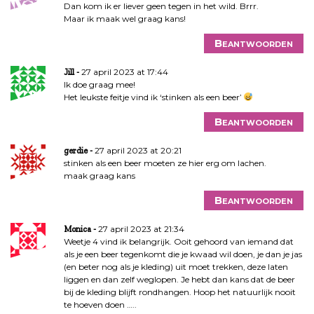
Dan kom ik er liever geen tegen in het wild. Brrr.
Maar ik maak wel graag kans!
Beantwoorden
27 april 2023 at 17:44
Jill
Ik doe graag mee!
Het leukste feitje vind ik ‘stinken als een beer’
Beantwoorden
27 april 2023 at 20:21
gerdie
stinken als een beer moeten ze hier erg om lachen.
maak graag kans
Beantwoorden
27 april 2023 at 21:34
Monica
Weetje 4 vind ik belangrijk. Ooit gehoord van iemand dat
als je een beer tegenkomt die je kwaad wil doen, je dan je jas
(en beter nog als je kleding) uit moet trekken, deze laten
liggen en dan zelf weglopen. Je hebt dan kans dat de beer
bij de kleding blijft rondhangen. Hoop het natuurlijk nooit
te hoeven doen …..