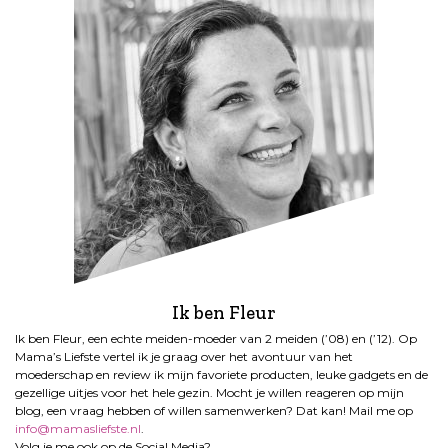
Ik ben Fleur
Ik ben Fleur, een echte meiden-moeder van 2 meiden (’08) en (’12). Op
Mama’s Liefste vertel ik je graag over het avontuur van het
moederschap en review ik mijn favoriete producten, leuke gadgets en de
gezellige uitjes voor het hele gezin. Mocht je willen reageren op mijn
blog, een vraag hebben of willen samenwerken? Dat kan! Mail me op
info@mamasliefste.nl
.
Volg je me ook op de Social Media?