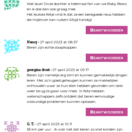
Wat leuk! Onze dochter is helemaal fan van we Baby Bears
en ik doe dan ook graag mee.
Het leukste feitje vind ik dat ze een beregoede neus hebben
die mijlenver kan ruiken! Altijd handig!
Beantwoorden
27 april 2023 at 08:37
Nency
Beren zijn echte slaapkoppen.
Beantwoorden
27 april 2023 at 09:17
georgina drost
Beren zijn namelijk erg slim en kunnen gemakkelijk dingen
leren. Met zo’n goed geheugen kunnen ze makkelijker
onthouden waar ze hun eten hebben gevonden om later
weer terug te gaan voor meer. In feite hebben
wetenschappers zelfs ontdekt dat beren eenvoudige
wiskundige problemen kunnen oplossen.
Beantwoorden
27 april 2023 at 10:11
G. T.
65 km per uur… Ik wist niet dat beren zo snel konden zijn.