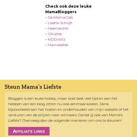
Check ook deze leuke
MamaBloggers
-
De MamaGids
-
Lisette Schrijft
-
MeerVanMir
-
Olivette
-
KiDDoWz
-
Mamaliefde
Steun Mama’s Liefste
Bloggen is een leuke hobby, maar kost best veel tijd en aan het
hebben van een blog zitten nu ook eenmaal kosten. Denk
bijvoorbeeld aan het hosten en onderhouden van mijn website of het
versturen van de prijzen naar winnaars. Geniet jij ook van Mama’s
Liefste? Overweeg dan de volgende manieren om ons te steunen!
Affiliate links