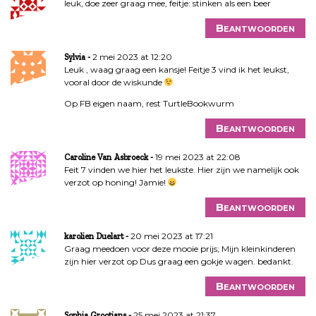
leuk, doe zeer graag mee, feitje: stinken als een beer
Beantwoorden
2 mei 2023 at 12:20
Sylvia
Leuk , waag graag een kansje! Feitje 3 vind ik het leukst,
vooral door de wiskunde
Op FB eigen naam, rest TurtleBookwurm
Beantwoorden
19 mei 2023 at 22:08
Caroline Van Asbroeck
Feit 7 vinden we hier het leukste. Hier zijn we namelijk ook
verzot op honing! Jamie!
Beantwoorden
20 mei 2023 at 17:21
karolien Duelart
Graag meedoen voor deze mooie prijs; Mijn kleinkinderen
zijn hier verzot op Dus graag een gokje wagen. bedankt.
Beantwoorden
25 mei 2023 at 21:37
Sophia Grootjans