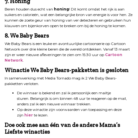
7. Honing
Beren houden dus echt van
honing
! Dit komt omdat het rijk is aan
suikers en calorieën, wat een belangrijke bron van energie is voor hen. Ze
kunnen de zoete geur van honing van ver detecteren en gebruiken hun
klauwen om bijenkorven open te breken om bij de honing te komen.
8. We Baby Bears
We Baby Bears is een leuke en avontuurlijke cartoonserie op Cartoon
Network over drie kleine beren die de wereld ontdekken. Vanaf 13 maart
zijn er weer nieuwe afleveringen te zien om 15:30 uur op
Cartoon
Network
.
Winactie We Baby Bears-pakketten is gesloten
In samenwerking met Media Tornado mag ik 2 We Baby Bears-
pakketten verloten.
De winnaar is bekend en zal ik persoonlijk een mailtje
sturen. Belangrijk is om binnen 48 uur te reageren op de mail,
anders zal ik een nieuwe winnaar trekken.
Op deze winactie zijn voorwaarden van toepassing en deze
zijn
hier
te lezen.
Doe ook mee aan één van de andere Mama’s
Liefste winacties