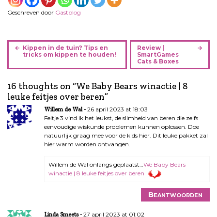
Geschreven door
Gastblog
B
Kippen in de tuin? Tips en
Review |
e
tricks om kippen te houden!
SmartGames
Cats & Boxes
r
i
16 thoughts on “
We Baby Bears winactie | 8
c
leuke feitjes over beren
”
h
t
26 april 2023 at 18:03
Willem de Wal
n
Feitje 3 vind ik het leukst, de slimheid van beren die zelfs
eenvoudige wiskunde problemen kunnen oplossen. Doe
a
natuurlijk graag mee voor de kids hier. Dit leuke pakket zal
v
hier warm worden ontvangen.
i
g
Willem de Wal onlangs geplaatst…
We Baby Bears
a
winactie | 8 leuke feitjes over beren
t
i
Beantwoorden
e
27 april 2023 at 01:02
Linda Smeets