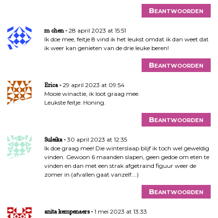
Beantwoorden
28 april 2023 at 15:51
m chen
Ik doe mee, feitje 8 vind ik het leukst omdat ik dan weet dat
ik weer kan genieten van de drie leuke beren!
Beantwoorden
29 april 2023 at 09:54
Erica
Mooie winactie, ik loot graag mee.
Leukste feitje: Honing.
Beantwoorden
30 april 2023 at 12:35
Suleika
Ik doe graag mee! Die winterslaap blijf ik toch wel geweldig
vinden. Gewoon 6 maanden slapen, geen gedoe om eten te
vinden en dan met een strak afgetraind figuur weer de
zomer in (afvallen gaat vanzelf….)
Beantwoorden
1 mei 2023 at 13:33
anita kempenaers