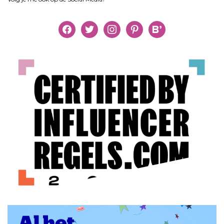
facebook
twitter
instagram
pinterest
bloglovin