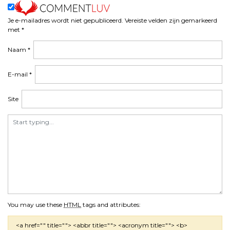
t
n
Je e-mailadres wordt niet gepubliceerd.
Vereiste velden zijn gemarkeerd
a
met
*
v
Naam
*
i
g
a
E-mail
*
t
i
Site
e
You may use these
HTML
tags and attributes:
<a href="" title=""> <abbr title=""> <acronym title=""> <b>