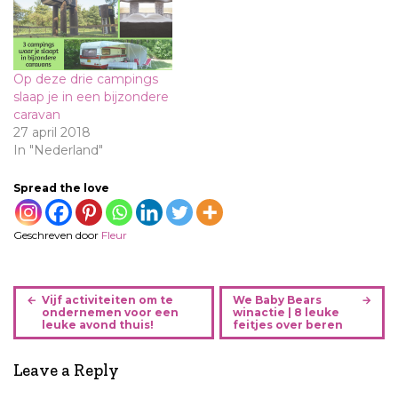
Op deze drie campings
slaap je in een bijzondere
caravan
27 april 2018
In "Nederland"
Spread the love
Geschreven door
Fleur
B
Vijf activiteiten om te
We Baby Bears
e
ondernemen voor een
winactie | 8 leuke
leuke avond thuis!
feitjes over beren
r
i
Leave a Reply
c
h