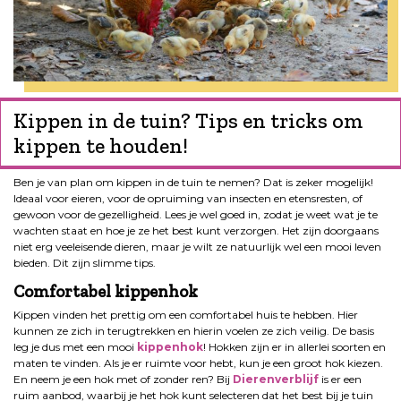
Kippen in de tuin? Tips en tricks om
kippen te houden!
Ben je van plan om kippen in de tuin te nemen? Dat is zeker mogelijk!
Ideaal voor eieren, voor de opruiming van insecten en etensresten, of
gewoon voor de gezelligheid. Lees je wel goed in, zodat je weet wat je te
wachten staat en hoe je ze het best kunt verzorgen. Het zijn doorgaans
niet erg veeleisende dieren, maar je wilt ze natuurlijk wel een mooi leven
bieden. Dit zijn slimme tips.
Comfortabel kippenhok
Kippen vinden het prettig om een comfortabel huis te hebben. Hier
kunnen ze zich in terugtrekken en hierin voelen ze zich veilig. De basis
leg je dus met een mooi
kippenhok
! Hokken zijn er in allerlei soorten en
maten te vinden. Als je er ruimte voor hebt, kun je een groot hok kiezen.
En neem je een hok met of zonder ren? Bij
Dierenverblijf
is er een
ruim aanbod, waarbij je het hok kunt selecteren dat het best bij je tuin