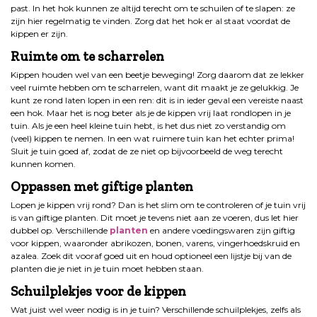
past. In het hok kunnen ze altijd terecht om te schuilen of te slapen: ze
zijn hier regelmatig te vinden. Zorg dat het hok er al staat voordat de
kippen er zijn.
Ruimte om te scharrelen
Kippen houden wel van een beetje beweging! Zorg daarom dat ze lekker
veel ruimte hebben om te scharrelen, want dit maakt je ze gelukkig. Je
kunt ze rond laten lopen in een ren: dit is in ieder geval een vereiste naast
een hok. Maar het is nog beter als je de kippen vrij laat rondlopen in je
tuin. Als je een heel kleine tuin hebt, is het dus niet zo verstandig om
(veel) kippen te nemen. In een wat ruimere tuin kan het echter prima!
Sluit je tuin goed af, zodat de ze niet op bijvoorbeeld de weg terecht
kunnen komen.
Oppassen met giftige planten
Lopen je kippen vrij rond? Dan is het slim om te controleren of je tuin vrij
is van giftige planten. Dit moet je tevens niet aan ze voeren, dus let hier
dubbel op. Verschillende
planten
en andere voedingswaren zijn giftig
voor kippen, waaronder abrikozen, bonen, varens, vingerhoedskruid en
azalea. Zoek dit vooraf goed uit en houd optioneel een lijstje bij van de
planten die je niet in je tuin moet hebben staan.
Schuilplekjes voor de kippen
Wat juist wel weer nodig is in je tuin? Verschillende schuilplekjes, zelfs als