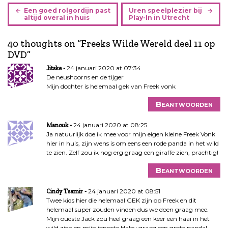
B
Een goed rolgordijn past
Uren speelplezier bij
e
altijd overal in huis
Play-In in Utrecht
r
i
40 thoughts on “
Freeks Wilde Wereld deel 11 op
c
DVD
”
h
24 januari 2020 at 07:34
Jitske
t
De neushoorns en de tijger
n
Mijn dochter is helemaal gek van Freek vonk
a
Beantwoorden
v
i
24 januari 2020 at 08:25
Manouk
g
Ja natuurlijk doe ik mee voor mijn eigen kleine Freek Vonk
a
hier in huis, zijn wens is om eens een rode panda in het wild
t
te zien. Zelf zou ik nog erg graag een giraffe zien, prachtig!
i
Beantwoorden
e
24 januari 2020 at 08:51
Cindy Tsamir
Twee kids hier die helemaal GEK zijn op Freek en dit
helemaal super zouden vinden dus we doen graag mee.
Mijn oudste Jack zou heel graag een keer een haai in het
wild zien en mijn jongste Haley graag een grote panda!