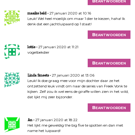
Beantwoorden
27 januari 2020 at 10:16
maaike beld
Leuk! Wel heel moeilijk om maar 1 dier te kiezen, haha! Ik
denk dat een jachtluipaard op 1 staat!
Beantwoorden
27 januari 2020 at 11:21
lottie
vogelbekdier
Beantwoorden
27 januari 2020 at 13:06
Linda Smeets
Leuk! Ik doe graag mee voor mijn dochter daar ze het
ontzettend leuk vindt om naar de series van Freek Vonk te
kijken. Zelf zou ik wel eens de giraffe willen zien in het wild,
dat lijkt mij zeer bijzonder.
Beantwoorden
27 januari 2020 at 18:22
An
Het lijkt me geweldig the big five te spotten en dan met
name het luipaard!