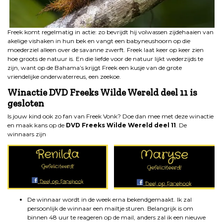
Freek komt regelmatig in actie: zo bevrijdt hij volwassen zijdehaaien van
akelige vishaken in hun bek en vangt een babyneushoorn op die
moederziel alleen over de savanne zwerft. Freek laat keer op keer zien
hoe groots de natuur is. En die liefde voor de natuur lijkt wederzijds te
zijn, want op de Bahama’s krijgt Freek een kusje van de grote
vriendelijke onderwaterreus, een zeekoe.
Winactie DVD Freeks Wilde Wereld deel 11 is
gesloten
Is jouw kind ook zo fan van Freek Vonk? Doe dan mee met deze winactie
en maak kans op de
DVD Freeks Wilde Wereld deel 11
. De
winnaars zijn
De winnaar wordt in de week erna bekendgemaakt. Ik zal
persoonlijk de winnaar een mailtje sturen. Belangrijk is om
binnen 48 uur te reageren op de mail, anders zal ik een nieuwe