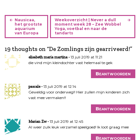
B
Nausicaa,
Weekoverzicht | Never a dull
e
het grootste
moment week 28 – Zee Wobbel
aquarium
Yoga, voetbal en naar de
r
van Europa
tandarts
i
c
19 thoughts on “
De Zomlings zijn gearriveerd!
”
h
13 juli 2019 at 11:21
elisabeth maria martina
t
die vind mijn kleindochter vast helemaal te gek
n
a
Beantwoorden
v
i
13 juli 2019 at 12:14
pascale
Geweldig voor onderweg!! Hier zullen mijn kinderen zich
g
vast mee vermaken!!
a
t
Beantwoorden
i
e
13 juli 2019 at 12:45
Marian Zw
Al weer zulk leuk verzamel speelgoed! Ik loot graag mee
Beantwoorden