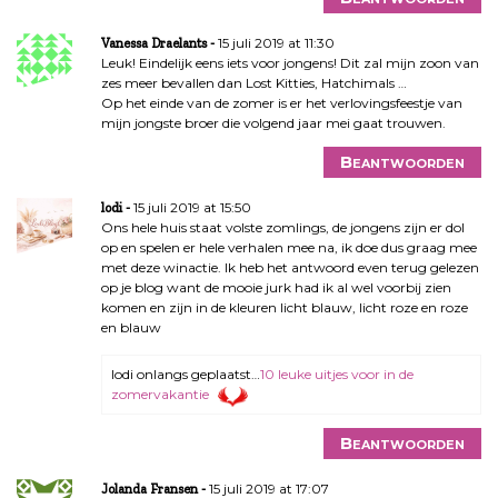
15 juli 2019 at 11:30
Vanessa Draelants
Leuk! Eindelijk eens iets voor jongens! Dit zal mijn zoon van
zes meer bevallen dan Lost Kitties, Hatchimals …
Op het einde van de zomer is er het verlovingsfeestje van
mijn jongste broer die volgend jaar mei gaat trouwen.
Beantwoorden
15 juli 2019 at 15:50
lodi
Ons hele huis staat volste zomlings, de jongens zijn er dol
op en spelen er hele verhalen mee na, ik doe dus graag mee
met deze winactie. Ik heb het antwoord even terug gelezen
op je blog want de mooie jurk had ik al wel voorbij zien
komen en zijn in de kleuren licht blauw, licht roze en roze
en blauw
lodi onlangs geplaatst…
10 leuke uitjes voor in de
zomervakantie
Beantwoorden
15 juli 2019 at 17:07
Jolanda Fransen