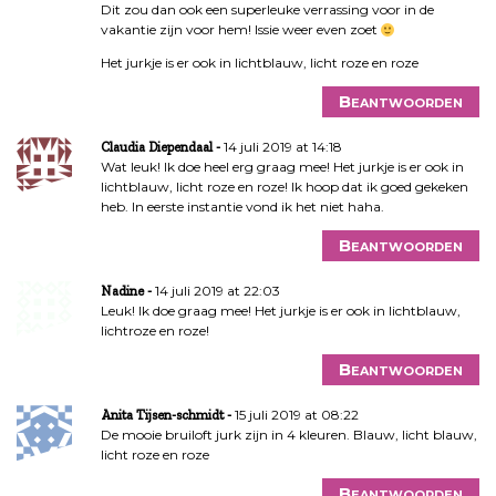
Dit zou dan ook een superleuke verrassing voor in de
vakantie zijn voor hem! Issie weer even zoet
Het jurkje is er ook in lichtblauw, licht roze en roze
Beantwoorden
14 juli 2019 at 14:18
Claudia Diependaal
Wat leuk! Ik doe heel erg graag mee! Het jurkje is er ook in
lichtblauw, licht roze en roze! Ik hoop dat ik goed gekeken
heb. In eerste instantie vond ik het niet haha.
Beantwoorden
14 juli 2019 at 22:03
Nadine
Leuk! Ik doe graag mee! Het jurkje is er ook in lichtblauw,
lichtroze en roze!
Beantwoorden
15 juli 2019 at 08:22
Anita Tijsen-schmidt
De mooie bruiloft jurk zijn in 4 kleuren. Blauw, licht blauw,
licht roze en roze
Beantwoorden