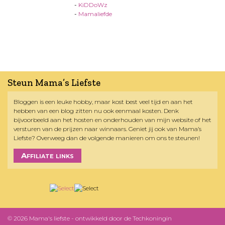
-
KiDDoWz
-
Mamaliefde
Steun Mama’s Liefste
Bloggen is een leuke hobby, maar kost best veel tijd en aan het
hebben van een blog zitten nu ook eenmaal kosten. Denk
bijvoorbeeld aan het hosten en onderhouden van mijn website of het
versturen van de prijzen naar winnaars. Geniet jij ook van Mama’s
Liefste? Overweeg dan de volgende manieren om ons te steunen!
Affiliate links
© 2026 Mama's liefste - ontwikkeld door
de Techkoningin