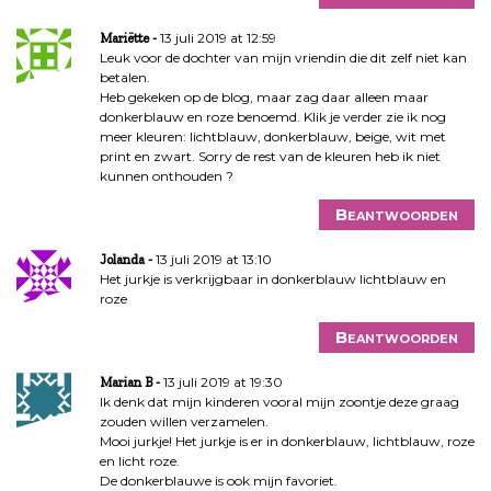
13 juli 2019 at 12:59
Mariëtte
Leuk voor de dochter van mijn vriendin die dit zelf niet kan
betalen.
Heb gekeken op de blog, maar zag daar alleen maar
donkerblauw en roze benoemd. Klik je verder zie ik nog
meer kleuren: lichtblauw, donkerblauw, beige, wit met
print en zwart. Sorry de rest van de kleuren heb ik niet
kunnen onthouden ?
Beantwoorden
13 juli 2019 at 13:10
Jolanda
Het jurkje is verkrijgbaar in donkerblauw lichtblauw en
roze
Beantwoorden
13 juli 2019 at 19:30
Marian B
Ik denk dat mijn kinderen vooral mijn zoontje deze graag
zouden willen verzamelen.
Mooi jurkje! Het jurkje is er in donkerblauw, lichtblauw, roze
en licht roze.
De donkerblauwe is ook mijn favoriet.