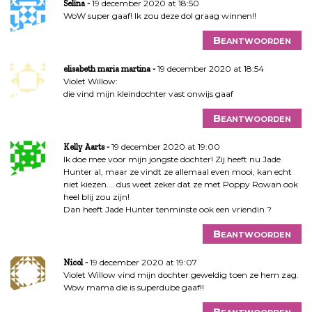
19 december 2020 at 18:50
Selina
WoW super gaaf! Ik zou deze dol graag winnen!!
Beantwoorden
19 december 2020 at 18:54
elisabeth maria martina
Violet Willow:
die vind mijn kleindochter vast onwijs gaaf
Beantwoorden
19 december 2020 at 19:00
Kelly Aarts
Ik doe mee voor mijn jongste dochter! Zij heeft nu Jade
Hunter al, maar ze vindt ze allemaal even mooi, kan echt
niet kiezen…. dus weet zeker dat ze met Poppy Rowan ook
heel blij zou zijn!
Dan heeft Jade Hunter tenminste ook een vriendin ?
Beantwoorden
19 december 2020 at 19:07
Nicol
Violet Willow vind mijn dochter geweldig toen ze hem zag.
Wow mama die is superdube gaaf!!
Beantwoorden