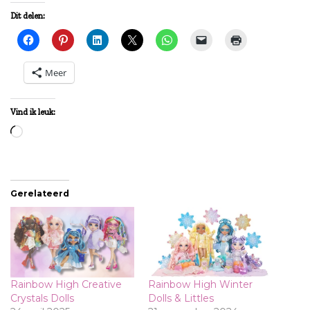
Dit delen:
Meer
Vind ik leuk:
Aan
het
laden...
Gerelateerd
Rainbow High Creative
Rainbow High Winter
Crystals Dolls
Dolls & Littles