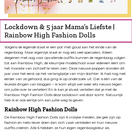
Lockdown & 5 jaar Mama’s Liefste |
Rainbow High Fashion Dolls
Volgens de legende staat er een pot met goud aan het einde van de
regenboog. Maar eigenlijk staat er nog iets veel specialers. Alleen
diegenen met oog voor opvallende outfits kunnen de regenboog volgen
tot aan Rainbow High, de kleurrijke modeschool waar iedereen leert om
het mooiste van zichzelf te laten zien. Deze nieuwe poppen stonden dit
jaar voor het eerst op het verlanglijstje van mijn dochter. Ik had nog niet
eerder van ze gehoord, dus ging ik op onderzoek uit. Dat is één van de
leukste dingen van bloggen – ik kom altijd wel weer iets nieuws tegen
om jullie over te vertellen! En ik kan je alvast vertellen dat je met de
Rainbow High Fashion Dolls deze lockdown wel door komt. Natuurlijk
heb ik er ook eentje om aan jullie weg te geven.
Rainbow High Fashion Dolls
De Rainbow High Fashion Dolls zijn 6 vrolijke meiden, die gek zijn op
fashion en niets liever doen dan zich vaak verkleden en hun nieuwe
outfits creëren. Alle 6 hebben ze hun eigen regenboogkleur als