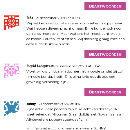
Beantwoorden
21 december 2020 at 10:31
Lida
Wij hebben ons oog laten vallen op violet en poppy rowan.
Wat hebben die een prachtig haar. En je kunt er ook nog
van alles mee doen . Maar wat ons het meest aantrek zijn
de mooie kleuren , fantastisch .Wij doen erg graag mee aan
deze super leuke win actie.
Beantwoorden
21 december 2020 at 10:45
Ingrid Langstraat
Violet willow vindt mijn dochter het mooiste omdat zij zo’
n mooie bontjas heeft. Zij is bijna jarig dus dit zou een
geweldig verrassing zijn!
Beantwoorden
21 december 2020 at 11:41
sunny
Fijne actie. Deze poppen zijn leuk, echt van deze tijd. Ik
weet zeker dat Milou van 5 jaar dolblij met Rowan zal zijn !
Alhoewel alle poppen supergaaf zijn.
Mijn favoriet is…….. kijk naar mijn naam: SUNNY !