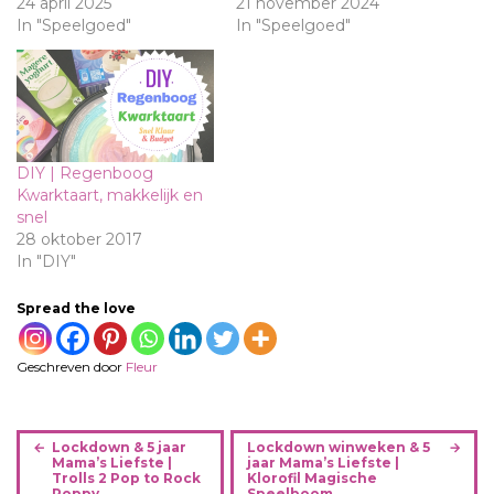
24 april 2025
21 november 2024
In "Speelgoed"
In "Speelgoed"
DIY | Regenboog
Kwarktaart, makkelijk en
snel
28 oktober 2017
In "DIY"
Spread the love
Geschreven door
Fleur
B
Lockdown & 5 jaar
Lockdown winweken & 5
e
Mama’s Liefste |
jaar Mama’s Liefste |
Trolls 2 Pop to Rock
Klorofil Magische
r
Poppy
Speelboom