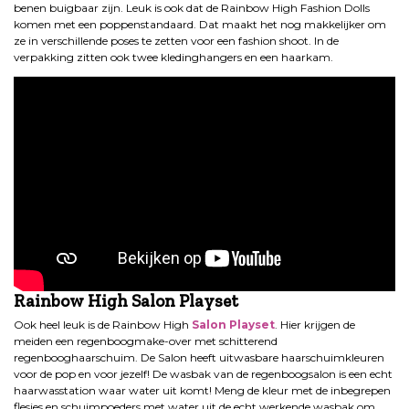
benen buigbaar zijn. Leuk is ook dat de Rainbow High Fashion Dolls
komen met een poppenstandaard. Dat maakt het nog makkelijker om
ze in verschillende poses te zetten voor een fashion shoot. In de
verpakking zitten ook twee kledinghangers en een haarkam.
Rainbow High Salon Playset
Ook heel leuk is de Rainbow High
Salon Playset
. Hier krijgen de
meiden een regenboogmake-over met schitterend
regenbooghaarschuim. De Salon heeft uitwasbare haarschuimkleuren
voor de pop en voor jezelf! De wasbak van de regenboogsalon is een echt
haarwasstation waar water uit komt! Meng de kleur met de inbegrepen
flesjes en schuimpoeders met water uit de echt werkende wasbak om