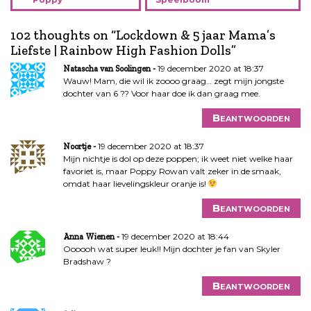
i
c
102 thoughts on “
Lockdown & 5 jaar Mama’s
h
Liefste | Rainbow High Fashion Dolls
”
t
19 december 2020 at 18:37
Natascha van Soolingen
n
Wauw! Mam, die wil ik zoooo graag… zegt mijn jongste
a
dochter van 6 ?? Voor haar doe ik dan graag mee.
v
i
Beantwoorden
g
19 december 2020 at 18:37
a
Noortje
Mijn nichtje is dol op deze poppen; ik weet niet welke haar
t
favoriet is, maar Poppy Rowan valt zeker in de smaak,
i
omdat haar lievelingskleur oranje is!
e
Beantwoorden
19 december 2020 at 18:44
Anna Wienen
Oooooh wat super leuk!! Mijn dochter je fan van Skyler
Bradshaw ?
Beantwoorden