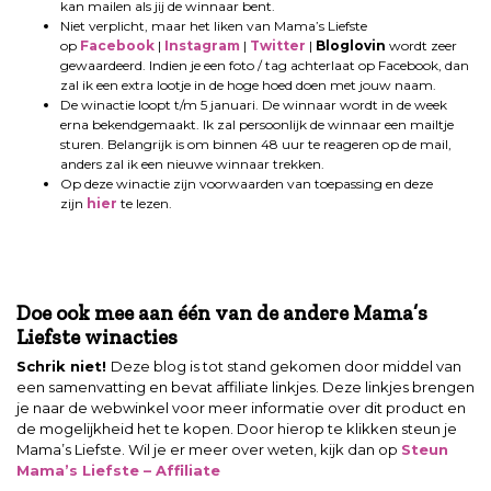
kan mailen als jij de winnaar bent.
Niet verplicht, maar het liken van Mama’s Liefste
op
Facebook
|
Instagram
|
Twitter
|
Bloglovin
wordt zeer
gewaardeerd. Indien je een foto / tag achterlaat op Facebook, dan
zal ik een extra lootje in de hoge hoed doen met jouw naam.
De winactie loopt t/m 5 januari. De winnaar wordt in de week
erna bekendgemaakt. Ik zal persoonlijk de winnaar een mailtje
sturen. Belangrijk is om binnen 48 uur te reageren op de mail,
anders zal ik een nieuwe winnaar trekken.
Op deze winactie zijn voorwaarden van toepassing en deze
zijn
hier
te lezen.
Doe ook mee aan één van de andere Mama’s
Liefste winacties
Doe ook mee aan één van de andere Mama’s
Liefste winacties
Schrik niet!
Deze blog is tot stand gekomen door middel van
een samenvatting en bevat affiliate linkjes. Deze linkjes brengen
je naar de webwinkel voor meer informatie over dit product en
de mogelijkheid het te kopen. Door hierop te klikken steun je
Mama’s Liefste. Wil je er meer over weten, kijk dan op
Steun
Mama’s Liefste – Affiliate