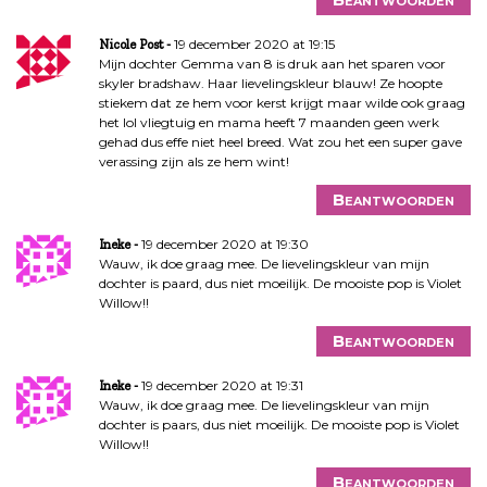
19 december 2020 at 19:15
Nicole Post
Mijn dochter Gemma van 8 is druk aan het sparen voor
skyler bradshaw. Haar lievelingskleur blauw! Ze hoopte
stiekem dat ze hem voor kerst krijgt maar wilde ook graag
het lol vliegtuig en mama heeft 7 maanden geen werk
gehad dus effe niet heel breed. Wat zou het een super gave
verassing zijn als ze hem wint!
Beantwoorden
19 december 2020 at 19:30
Ineke
Wauw, ik doe graag mee. De lievelingskleur van mijn
dochter is paard, dus niet moeilijk. De mooiste pop is Violet
Willow!!
Beantwoorden
19 december 2020 at 19:31
Ineke
Wauw, ik doe graag mee. De lievelingskleur van mijn
dochter is paars, dus niet moeilijk. De mooiste pop is Violet
Willow!!
Beantwoorden