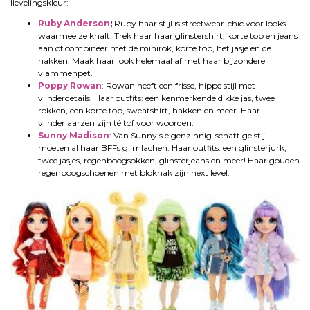
lievelingskleur:
Ruby Anderson
;
Ruby haar stijl is streetwear-chic voor looks
waarmee ze knalt. Trek haar haar glinstershirt, korte top en jeans
aan of combineer met de minirok, korte top, het jasje en de
hakken. Maak haar look helemaal af met haar bijzondere
vlammenpet.
Poppy Rowan
: Rowan heeft een frisse, hippe stijl met
vlinderdetails. Haar outfits: een kenmerkende dikke jas, twee
rokken, een korte top, sweatshirt, hakken en meer. Haar
vlinderlaarzen zijn té tof voor woorden.
Sunny Madison
: Van Sunny’s eigenzinnig-schattige stijl
moeten al haar BFFs glimlachen. Haar outfits: een glinsterjurk,
twee jasjes, regenboogsokken, glinsterjeans en meer! Haar gouden
regenboogschoenen met blokhak zijn next level.