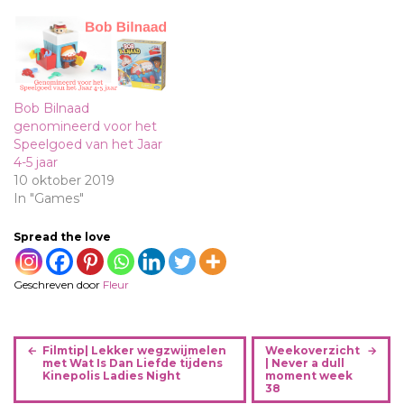
Bob Bilnaad
genomineerd voor het
Speelgoed van het Jaar
4-5 jaar
10 oktober 2019
In "Games"
Spread the love
Geschreven door
Fleur
B
Filmtip| Lekker wegzwijmelen
Weekoverzicht
e
met Wat Is Dan Liefde tijdens
| Never a dull
Kinepolis Ladies Night
moment week
r
38