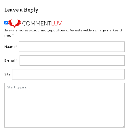
i
c
Leave a Reply
h
t
n
Je e-mailadres wordt niet gepubliceerd.
Vereiste velden zijn gemarkeerd
a
met
*
v
i
Naam
*
g
a
E-mail
*
t
i
Site
e