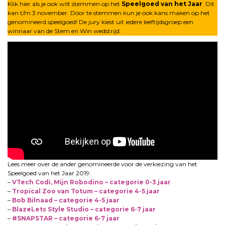
Klik hier als je ook wilt stemmen op het
Speelgoed van het Jaar
. Dit
kan t/m 3 november. Door te stemmen kun je ook kans maken op het
genomineerd speelgoed! De jury kiest uit iedere leeftijdsgroep een
winnaar van de Stem en Win wedstrijd.
Lees meer over de ander genomineerde voor de verkiezing van het
Speelgoed van het Jaar 2019:
–
VTech Codi, Mijn Robodino – categorie 0-3 jaar
–
Tropical Zoo van Totum – categorie 4-5 jaar
–
Bob Bilnaad – categorie 4-5 jaar
–
BlazeLets Style Studio – categorie 6-7 jaar
–
#SNAPSTAR – categorie 6-7 jaar