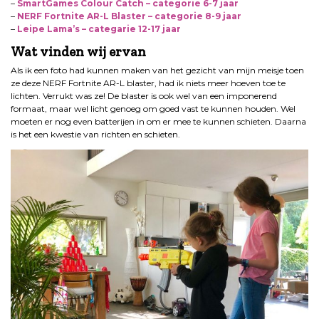
–
SmartGames Colour Catch – categorie 6-7 jaar
–
NERF Fortnite AR-L Blaster – categorie 8-9 jaar
–
Leipe Lama’s – categarie 12-17 jaar
Wat vinden wij ervan
Als ik een foto had kunnen maken van het gezicht van mijn meisje toen
ze deze NERF Fortnite AR-L blaster, had ik niets meer hoeven toe te
lichten. Verrukt was ze! De blaster is ook wel van een imponerend
formaat, maar wel licht genoeg om goed vast te kunnen houden. Wel
moeten er nog even batterijen in om er mee te kunnen schieten. Daarna
is het een kwestie van richten en schieten.