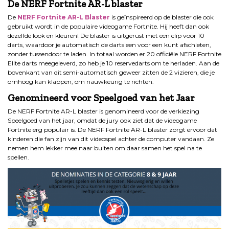
De NERF Fortnite AR-L blaster
De
NERF Fortnite AR-L Blaster
is geïnspireerd op de blaster die ook
gebruikt wordt in de populaire videogame Fortnite. Hij heeft dan ook
dezelfde look en kleuren! De blaster is uitgerust met een clip voor 10
darts, waardoor je automatisch de darts een voor een kunt afschieten,
zonder tussendoor te laden. In totaal worden er 20 officiële NERF Fortnite
Elite darts meegeleverd, zo heb je 10 reservedarts om te herladen. Aan de
bovenkant van dit semi-automatisch geweer zitten de 2 vizieren, die je
omhoog kan klappen, om nauwkeurig te richten.
Genomineerd voor Speelgoed van het Jaar
De NERF Fortnite AR-L blaster is genomineerd voor de verkiezing
Speelgoed van het jaar, omdat de jury ook ziet dat de videogame
Fortnite erg populair is. De NERF Fortnite AR-L blaster zorgt ervoor dat
kinderen die fan zijn van dit videospel achter de computer vandaan. Ze
nemen hem lekker mee naar buiten om daar samen het spel na te
spellen.